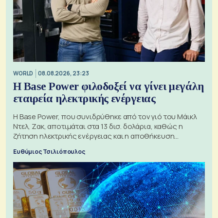
WORLD
08.08.2026, 23:23
Η Base Power φιλοδοξεί να γίνει μεγάλη
εταιρεία ηλεκτρικής ενέργειας
Η Base Power, που συνιδρύθηκε από τον γιό του Μάικλ
Ντελ, Ζακ, αποτιμάται στα 13 δισ. δολάρια, καθώς η
ζήτηση ηλεκτρικής ενέργειας και η αποθήκευση
μπαταριών αυξάνονται
Ευθύμιος Τσιλιόπουλος