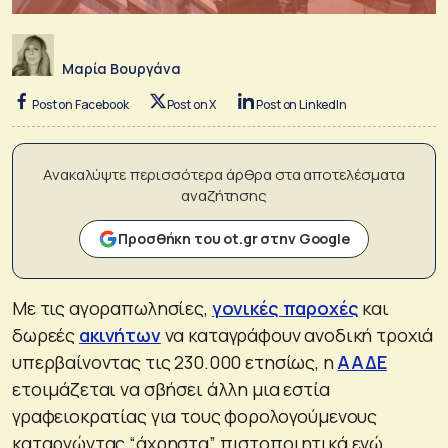
Μαρία Βουργάνα
Post on Facebook
Post on X
Post on LinkedIn
Ανακαλύψτε περισσότερα άρθρα στα αποτελέσματα
αναζήτησης
Προσθήκη του ot.gr στην Google
Με τις αγοραπωλησίες,
γονικές παροχές
και
δωρεές
ακινήτων
να καταγράφουν ανοδική τροχιά
υπερβαίνοντας τις 230.000 ετησίως, η
ΑΑΔΕ
ετοιμάζεται να σβήσει άλλη μια εστία
γραφειοκρατίας για τους φορολογούμενους
καταργώντας “άχρηστα” πιστοποιητικά ενώ