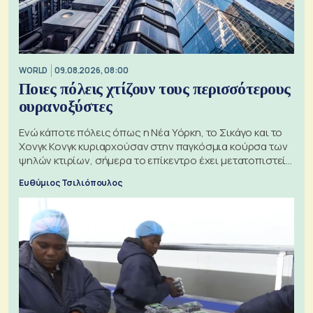
WORLD
09.08.2026, 08:00
Ποιες πόλεις χτίζουν τους περισσότερους
ουρανοξύστες
Ενώ κάποτε πόλεις όπως η Νέα Υόρκη, το Σικάγο και το
Χονγκ Κονγκ κυριαρχούσαν στην παγκόσμια κούρσα των
ψηλών κτιρίων, σήμερα το επίκεντρο έχει μετατοπιστεί
προς την Ασία
Ευθύμιος Τσιλιόπουλος