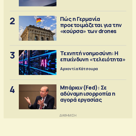
2
Πώς η Γερμανία
προετοιμάζεται για την
«κούρσα» των drones
3
Τεχνητή νοημοσύνη: Η
επικίνδυνη «τελειότητα»
Αρχοντία Κάτσουρα
4
Μπάρκιν (Fed): Σε
αδύναμη ισορροπία η
αγορά εργασίας