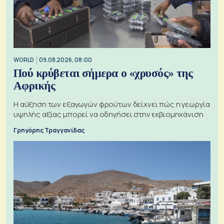
WORLD
09.08.2026, 08:00
Πού κρύβεται σήμερα ο «χρυσός» της
Αφρικής
Η αύξηση των εξαγωγών φρούτων δείχνει πώς η γεωργία
υψηλής αξίας μπορεί να οδηγήσει στην εκβιομηχάνιση
Γρηγόρης Τραγγανίδας