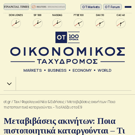
ΟΤ Markets
OT Forum
DOW JONES
SP 500
NASDAQ
FTSE 100
DAX 30
CAC 40
MARKETS
BUSINESS
ECONOMY
WORLD
Χ.Α.
ot.gr
/
Tax
/
Φορολογικά Νέα & Eιδήσεις
/
Μεταβιβάσεις ακινήτων: Ποια
πιστοποιητικά καταργούνται – Τι αλλάζει στο Ε9
Μεταβιβάσεις ακινήτων: Ποια
πιστοποιητικά καταργούνται – Τι