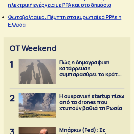
ηλεκτρική ενέργεια με PPA και στο δημόσιο
Φωτοβολταϊκά: Πέμπτη στα ευρωπαϊκά PPAs η
Ελλάδα
OT Weekend
1
Πώς η δημογραφική
κατάρρευση
συμπαρασύρει το κράτος
πρόνοιας
2
Η ουκρανική startup πίσω
από τα drones που
χτυπούν βαθιά τη Ρωσία
3
Μπάρκιν (Fed): Σε