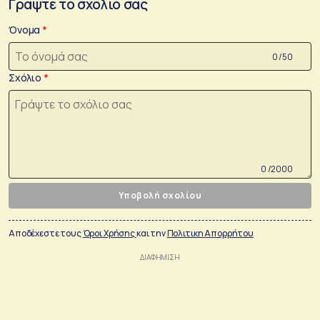
Γράψτε το σχόλιο σας
Όνομα
0 /50
Σχόλιο
0 /2000
Υποβολή σχολίου
Αποδέχεστε τους
Όροι Χρήσης
και την
Πολιτικη Απορρήτου