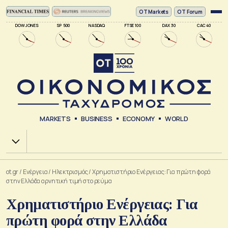
ΟΤ Markets
OT Forum
DOW JONES
SP 500
NASDAQ
FTSE 100
DAX 30
CAC 40
MARKETS
BUSINESS
ECONOMY
WORLD
Χ.Α.
ot.gr
/
Ενέργεια
/
Ηλεκτρισμός
/
Χρηματιστήριο Ενέργειας: Για πρώτη φορά
στην Ελλάδα αρνητική τιμή στο ρεύμα
Χρηματιστήριο Ενέργειας: Για
πρώτη φορά στην Ελλάδα