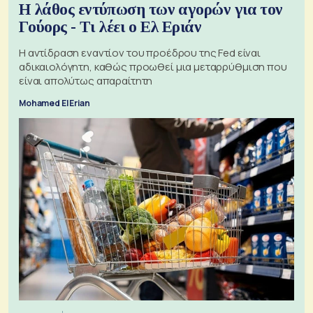
Η λάθος εντύπωση των αγορών για τον
Γούορς - Τι λέει ο Ελ Εριάν
Η αντίδραση εναντίον του προέδρου της Fed είναι
αδικαιολόγητη, καθώς προωθεί μια μεταρρύθμιση που
είναι απολύτως απαραίτητη
Mohamed El Erian