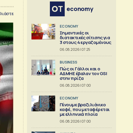
economy
λιάστε
ECONOMY
Σημαντικές οι
διατακτικές σίτισης για
3 στους 4 εργαζομένους
06.08.2026 | 07:25
BUSINESS
Πώς οι Γάλλοι και ο
ΑΔΜΗΕ έβαλαν τον GSI
στην πρίζα
06.08.2026 | 07:00
ECONOMY
Πίνουμε βραζιλιάνικο
καφέ, που μεταφέρεται
με ελληνικά πλοία
06.08.2026 | 07:00