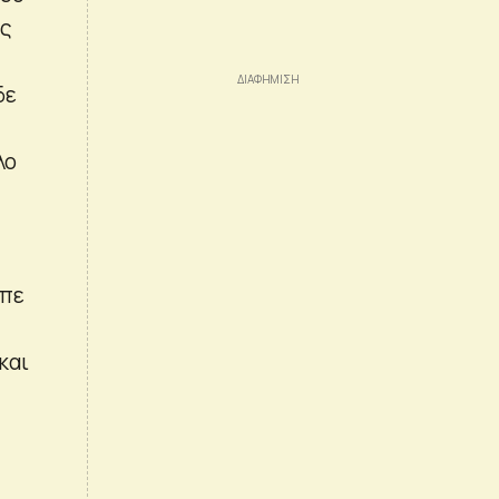
ας
δε
λο
επε
και