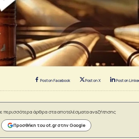
Post on Facebook
Post on X
Post on Linke
ε περισσότερα άρθρα στα αποτελέσματα αναζήτησης
Προσθήκη του ot.gr στην Google