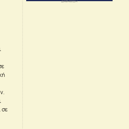
ι
σε
κή
ν.
ι
 σε