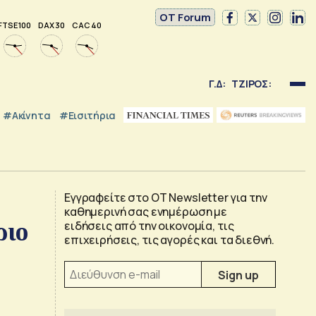
OT Forum
FTSE 100
DAX 30
CAC 40
Γ.Δ:
ΤΖΙΡΟΣ:
#Ακίνητα
#εισιτήρια
Εγγραφείτε στο OT Newsletter για την
καθημερινή σας ενημέρωση με
ριο
ειδήσεις από την οικονομία, τις
επιχειρήσεις, τις αγορές και τα διεθνή.