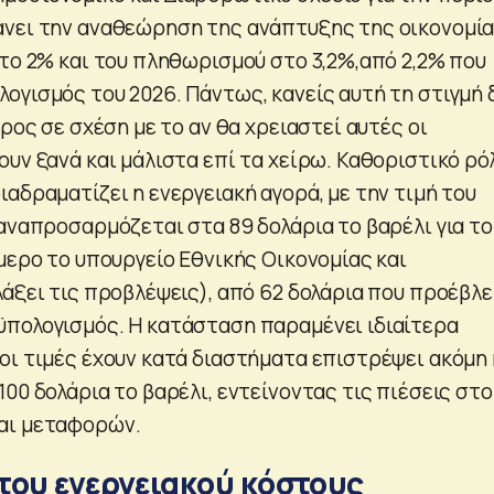
νει την αναθεώρηση της ανάπτυξης της οικονομί
στο 2% και του πληθωρισμού στο 3,2%,από 2,2% που
ογισμός του 2026. Πάντως, κανείς αυτή τη στιγμή 
υρος σε σχέση με το αν θα χρειαστεί αυτές οι
υν ξανά και μάλιστα επί τα χείρω. Καθοριστικό ρό
αδραματίζει η ενεργειακή αγορά, με την τιμή του
 αναπροσαρμόζεται στα 89 δολάρια το βαρέλι για το
μερο το υπουργείο Εθνικής Οικονομίας και
λάξει τις προβλέψεις), από 62 δολάρια που προέβλ
πολογισμός. Η κατάσταση παραμένει ιδιαίτερα
οι τιμές έχουν κατά διαστήματα επιστρέψει ακόμη 
00 δολάρια το βαρέλι, εντείνοντας τις πιέσεις στο
αι μεταφορών.
του ενεργειακού κόστους