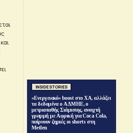
εται
ος
 και
ς
σει
INSIDE STORIES
«Ενεργειακό» boost στο ΧΑ, αλλάζει
τα δεδομένα ο ΑΔΜΗΕ, ο
μετριοπαθής Σιάμισιης, ανοιχτή
γραμμή με Αφρική για Coca Cola,
παίρνουν ζημιές οι shorts στη
Metlen