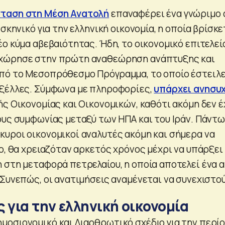
ταση στη Μέση Ανατολή
επαναφέρει ένα γνώριμο 
 σκηνικό για την ελληνική οικονομία, η οποία βρίσκε
ο κύμα αβεβαιότητας. Ήδη, το οικονομικό επιτελεί
χώρησε στην πρώτη αναθεώρηση ανάπτυξης και
πό το Μεσοπρόθεσμο Πρόγραμμα, το οποίο έστειλ
υξέλλες. Σύμφωνα με πληροφορίες,
υπάρχει ανησυ
ς Οικονομίας και Οικονομικών, καθότι ακόμη δεν έ
ους συμφωνίας μεταξύ των ΗΠΑ και του Ιράν. Πάντω
υροι οικονομικοί αναλυτές ακόμη και σήμερα να
ο, θα χρειαζόταν αρκετός χρόνος μέχρι να υπάρξει 
 στη μεταφορά πετρελαίου, η οποία αποτελεί ένα 
 Συνεπώς, οι ανατιμήσεις αναμένεται να συνεχιστού
 για την ελληνική οικονομία
οσιονομικό και Διαρθρωτικό σχέδιο για την περί