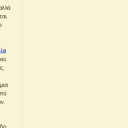
αλλά
ται
ο
ε
χία
χει
ς,
μια
από
ν.
οδο