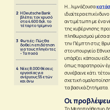
Η…λιμνάζουσα
κατάσ
2
Η Deutsche Bank
ιδιαίτερα επικίνδυνο
βλέπει τον χρυσό
αντιμέτωπη με ένα νέ
στα 4.600 δολ. το
τέταρτο τρίμηνο
της κυβέρνησης προ
πληθωρισμού μέσα α
3
Φωτιές: Πώς θα
την Πέμπτη στις Βρ
δοθεί η επιδότηση
για τους πληγέντες
στο υπουργείο Εθνική
- Τα ποσά
υπάρξει κάποιου είδ
όπως παρατηρούν έγκ
4
Νέες 8.000 θέσεις
συνέβαινε κάτι τέτοι
εργασίας για
ανέργους 55 ετών
σχετική ομαλοποίηση
και άνω
τα βασικά ζητήματα.
Οι προβλέψεις
Το Μεσοπρόθεσμο Δημ