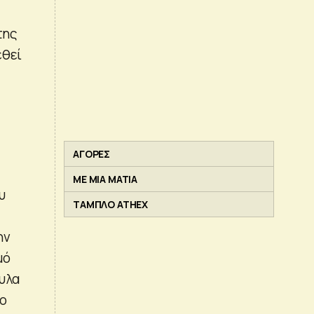
της
εθεί
ΑΓΟΡΕΣ
ΜΕ ΜΙΑ ΜΑΤΙΑ
υ
ΤΑΜΠΛΟ ATHEX
ην
μό
υλα
το