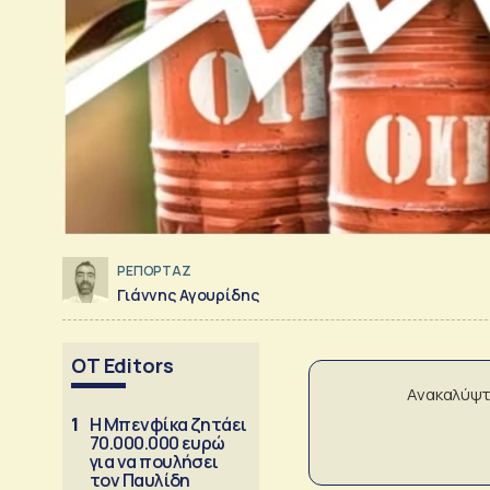
ΡΕΠΟΡΤΑΖ
Γιάννης Αγουρίδης
OT Editors
Ανακαλύψτ
1
Η Μπενφίκα ζητάει
70.000.000 ευρώ
για να πουλήσει
τον Παυλίδη