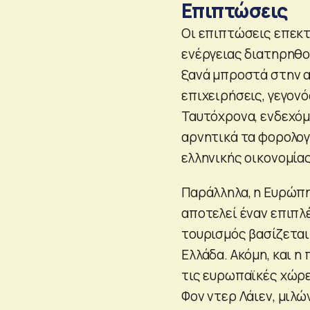
Επιπτώσεις
Οι επιπτώσεις επεκτε
ενέργειας διατηρηθο
ξανά μπροστά στην α
επιχειρήσεις, γεγον
Ταυτόχρονα, ενδεχό
αρνητικά τα φορολογι
ελληνικής οικονομίας
Παράλληλα, η Ευρώπη
αποτελεί έναν επιπλ
τουρισμός βασίζεται
Ελλάδα. Ακόμη, και 
τις ευρωπαϊκές χώρ
Φον ντερ Λάιεν, μιλ