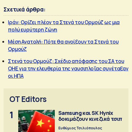
Σχετικά άρθρα:
Ιράν: Ορίζει πλέον τα Στενά του Ορμούζ ως μια
πολύ ευρύτερη ζώνη
Μέση Ανατολή: Πότε θα ανοίξουν τα Στενά του
Ορμούζ
Στενά του Ορμούζ: Σχέδιο απόφασης του ΣΑ του
ΟΗΕ για την ελευθερία της ναυσιπλοΐας συνέταξαν
οι ΗΠΑ
OT Editors
1
Samsung και SK Hynix
δοκιμάζουν κινεζικά τσιπ
Ευθύμιος Τσιλιόπουλος