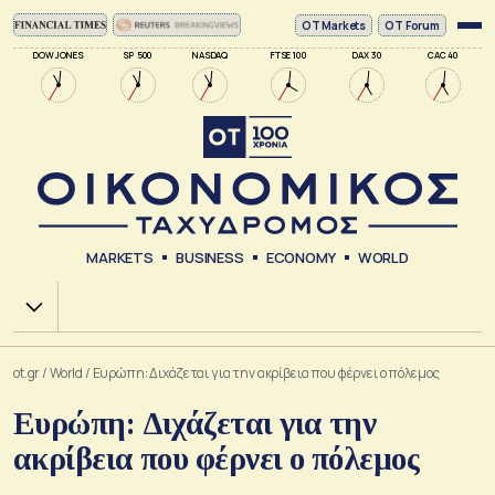
ΟΤ Markets
OT Forum
DOW JONES
SP 500
NASDAQ
FTSE 100
DAX 30
CAC 40
MARKETS
BUSINESS
ECONOMY
WORLD
Χ.Α.
ot.gr
/
World
/
Ευρώπη: Διχάζεται για την ακρίβεια που φέρνει ο πόλεμος
Ευρώπη: Διχάζεται για την
ακρίβεια που φέρνει ο πόλεμος