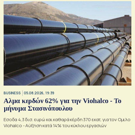
BUSINESS
05.08.2026, 19:39
Αλμα κερδών 62% για την Viohalco - Το
μήνυμα Στασινόπουλου
Εσοδα 4,3 δισ. ευρώ και καθαρά κέρδη 370 εκατ. για τον Ομιλο
Viohalco - Αύξηση κατά 14% του κύκλου εργασιών