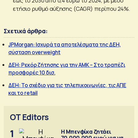
έως το 2030 από 0,4 ευρώ το 2024, με μέσο
ετήσιο ρυθμό αύξησης (CAGR) περίπου 24%.
Σχετικά άρθρα:
JPMorgan: Ισχυρά τα αποτελέσματα της ΔΕΗ,
σύσταση overweight
ΔΕΗ: Ρεκόρ ζήτησης για την ΑΜΚ – Στο τραπέζι
προσφορές 10 δισ.
ΔΕΗ: Το σχέδιο για τις τηλεπικοινωνίες, τις ΑΠΕ
και το retail
OT Editors
1
Η Μπενφίκα ζητάει
70.000.000 ευρώ για να