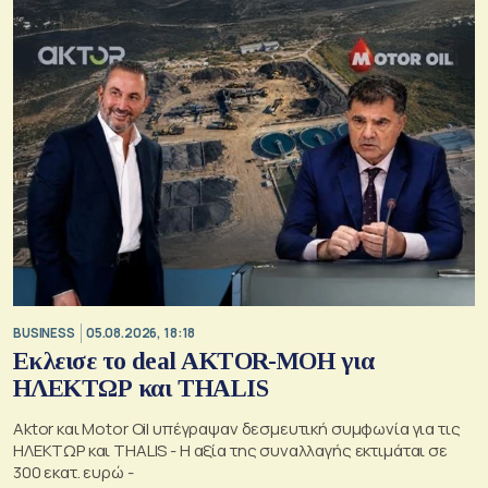
BUSINESS
05.08.2026, 18:18
Εκλεισε το deal AKTOR-ΜΟΗ για
ΗΛΕΚΤΩΡ και THALIS
Aktor και Motor Oil υπέγραψαν δεσμευτική συμφωνία για τις
ΗΛΕΚΤΩΡ και THALIS - Η αξία της συναλλαγής εκτιμάται σε
300 εκατ. ευρώ -