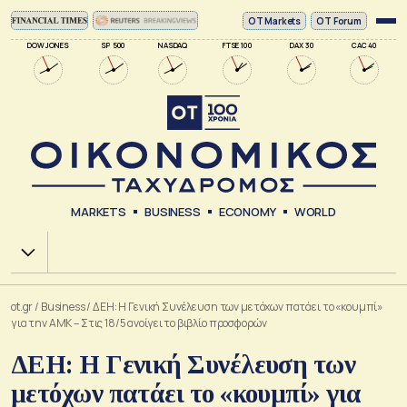
ΟΤ Markets
OT Forum
DOW JONES
SP 500
NASDAQ
FTSE 100
DAX 30
CAC 40
MARKETS
BUSINESS
ECONOMY
WORLD
Χ.Α.
ot.gr
/
Business
/
ΔΕΗ: Η Γενική Συνέλευση των μετόχων πατάει το «κουμπί»
για την ΑΜΚ – Στις 18/5 ανοίγει το βιβλίο προσφορών
ΔΕΗ: Η Γενική Συνέλευση των
μετόχων πατάει το «κουμπί» για