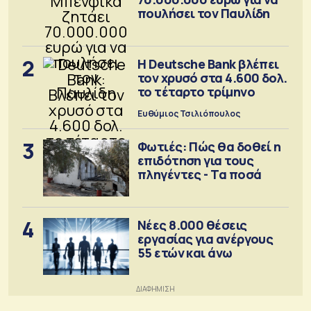
πουλήσει τον Παυλίδη
2
Η Deutsche Bank βλέπει
τον χρυσό στα 4.600 δολ.
το τέταρτο τρίμηνο
Ευθύμιος Τσιλιόπουλος
3
Φωτιές: Πώς θα δοθεί η
επιδότηση για τους
πληγέντες - Τα ποσά
4
Νέες 8.000 θέσεις
εργασίας για ανέργους
55 ετών και άνω