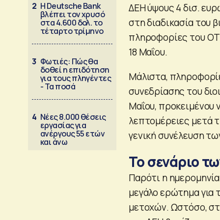
2
Η Deutsche Bank
ΔΕΗ ύψους 4 δισ. ευρ
βλέπει τον χρυσό
στη διαδικασία του 
στα 4.600 δολ. το
τέταρτο τρίμηνο
πληροφορίες του ΟΤ,
18 Μαΐου.
3
Φωτιές: Πώς θα
δοθεί η επιδότηση
Μάλιστα, πληροφορ
για τους πληγέντες
- Τα ποσά
συνεδρίασης του διο
Μαΐου, προκειμένου ν
4
Νέες 8.000 θέσεις
λεπτομέρειες μετά τ
εργασίας για
ανέργους 55 ετών
γενική συνέλευση τω
και άνω
Το σενάριο τω
Παρότι η ημερομηνία 
μεγάλο ερώτημα για 
μετοχών. Ωστόσο, στο