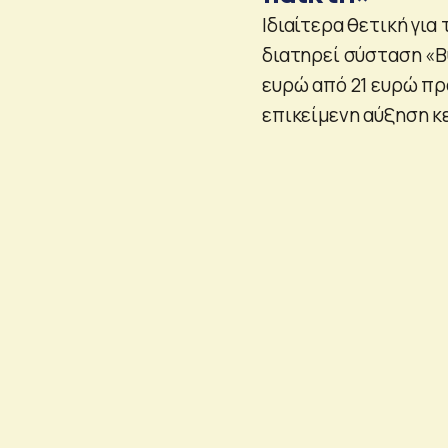
Ιδιαίτερα θετική για
διατηρεί σύσταση «B
ευρώ από 21 ευρώ πρ
επικείμενη αύξηση κ