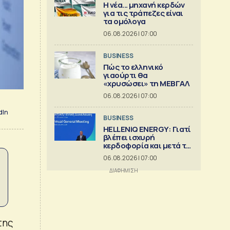
Η νέα... μηχανή κερδών
για τις τράπεζες είναι
τα ομόλογα
06.08.2026 | 07:00
BUSINESS
Πώς το ελληνικό
γιαούρτι θα
«χρυσώσει» τη ΜΕΒΓΑΛ
06.08.2026 | 07:00
dIn
BUSINESS
HELLENiQ ENERGY: Γιατί
βλέπει ισχυρή
κερδοφορία και μετά το
2026
06.08.2026 | 07:00
της