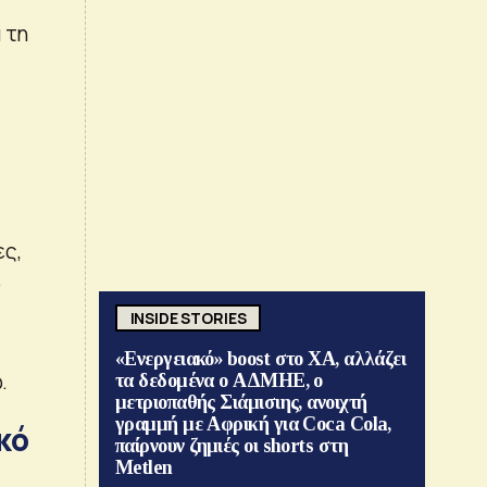
 τη
ς
ες,
ό
INSIDE STORIES
«Ενεργειακό» boost στο ΧΑ, αλλάζει
.
τα δεδομένα ο ΑΔΜΗΕ, ο
μετριοπαθής Σιάμισιης, ανοιχτή
γραμμή με Αφρική για Coca Cola,
κό
παίρνουν ζημιές οι shorts στη
Metlen