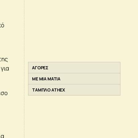
κό
της
 για
ΑΓΟΡΕΣ
ΜΕ ΜΙΑ ΜΑΤΙΑ
ΤΑΜΠΛΟ ATHEX
έσο
ια