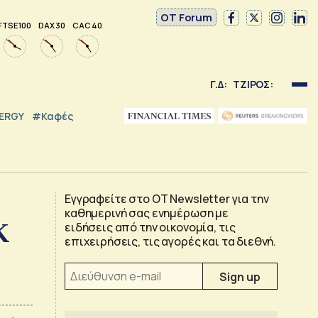
OT Forum
FTSE 100
DAX 30
CAC 40
Γ.Δ:
ΤΖΙΡΟΣ:
NERGY
#καφές
Εγγραφείτε στο OT Newsletter για την
καθημερινή σας ενημέρωση με
Κ
ειδήσεις από την οικονομία, τις
επιχειρήσεις, τις αγορές και τα διεθνή.