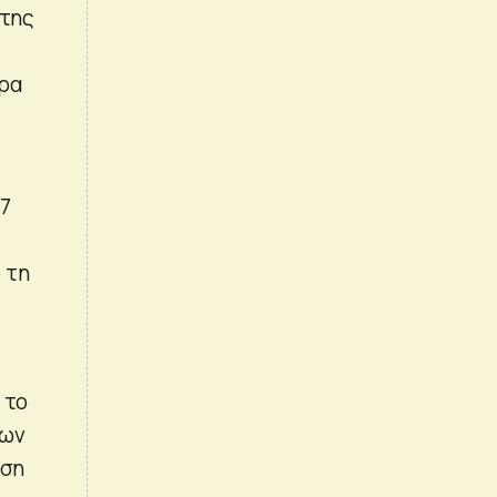
 της
έρα
17
 τη
 το
έων
ηση