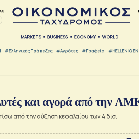
AQ
MARKETS
BUSINESS
ECONOMY
WORLD
Η
#ελληνικές Τράπεζες
#Αγρότες
#Γραφεία
#HELLENiQ E
λυτές και αγορά από την ΑΜ
ίσω από την αύξηση κεφαλαίου των 4 δισ.