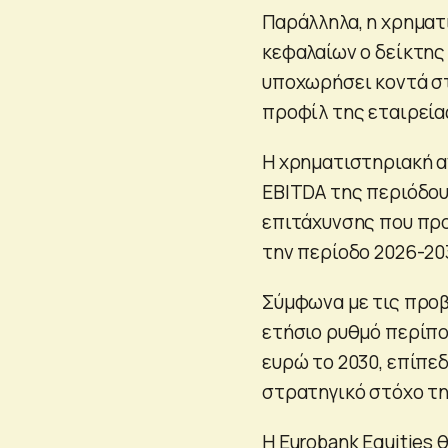
Παράλληλα, η χρηματ
κεφαλαίων ο δείκτης
υποχωρήσει κοντά στ
προφίλ της εταιρεία
Η χρηματιστηριακή α
EBITDA της περιόδο
επιτάχυνσης που προ
την περίοδο 2026-20
Σύμφωνα με τις προβ
ετήσιο ρυθμό περίπου
ευρώ το 2030, επίπε
στρατηγικό στόχο της
Η Eurobank Equities 