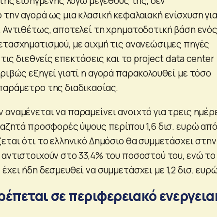
 της εισηγμένης λόγω μεγέθους της, δεν
 την αγορά ως μια κλασική κεφαλαιακή ενίσχυση για
. Αντιθέτως, αποτελεί τη χρηματοδοτική βάση ενό
ετασχηματισμού, με αιχμή τις ανανεώσιμες πηγές
 τις διεθνείς επεκτάσεις και το project data center
ριβώς εξηγεί γιατί η αγορά παρακολουθεί με τόσο
παράμετρο της διαδικασίας.
 αναμένεται να παραμείνει ανοιχτό για τρεις ημέρ
αναζητά προσφορές ύψους περίπου 1,6 δισ. ευρώ απ
ζεται ότι το ελληνικό Δημόσιο θα συμμετάσχει στην
 αντιστοιχούν στο 33,4% του ποσοστού του, ενώ το
έχει ήδη δεσμευθεί να συμμετάσχει με 1,2 δισ. ευρώ
ρέπεται σε περιφερειακό ενεργεια