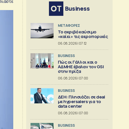
λιάστε
Business
ΜΕΤΑΦΟΡΕΣ
Το ακριβό καύσιμο
«καίει» τις αεροπορικές
06.08.2026 | 07:12
BUSINESS
Πώς οι Γάλλοι και ο
ΑΔΜΗΕ έβαλαν τον GSI
στην πρίζα
06.08.2026 | 07:00
BUSINESS
ΔΕΗ: Πλησιάζει σε deal
με hypersalers για το
data center
06.08.2026 | 07:00
BUSINESS