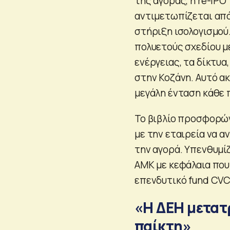
της αγοράς, η re-IPO
αντιμετωπίζεται από
στήριξη ισολογισμού
πολυετούς σχεδίου μ
ενέργειας, τα δίκτυα,
στην Κοζάνη. Αυτό ακ
μεγάλη ένταση κάθε 
Το βιβλίο προσφορών
με την εταιρεία να 
την αγορά. Υπενθυμί
ΑΜΚ με κεφάλαια που
επενδυτικό fund CVC 
«Η ΔΕΗ μετατ
παίκτη»