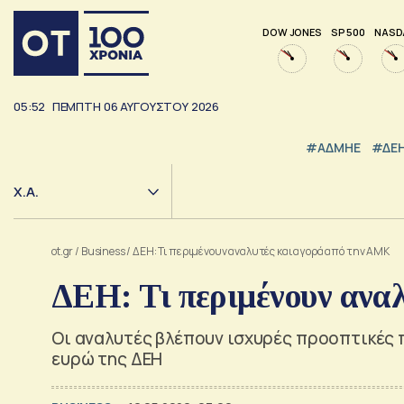
DOW JONES
SP 500
NASD
05:52
ΠΕΜΠΤΗ
06
ΑΥΓΟΥΣΤΟΥ
2026
#ΑΔΜΗΕ
#ΔΕ
Χ.Α.
ot.gr
/
Business
/
ΔΕΗ: Τι περιμένουν αναλυτές και αγορά από την ΑΜΚ
ΔΕΗ: Τι περιμένουν ανα
Οι αναλυτές βλέπουν ισχυρές προοπτικές π
ευρώ της ΔΕΗ