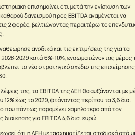
ιστηριακή επισημαίνει ότι μετά την ενίσχυση των
 καθαρού δανεισμού προς EBITDA αναμένεται να
ις 2 φορές, βελτιώνοντας περαιτέρω το επενδυτι
ς.
ναθεώρησε ανοδικά και τις εκτιμήσεις της για τα
υ 2028-2029 κατά 6%-10%, ενσωματώνοντας μέρος 
βλέπει το νέο στρατηγικό σχέδιο της επιχείρησης
30.
λέψεις της, τα EBITDA της ΔΕΗ θα αυξάνονται με μ
 12% έως το 2029, φτάνοντας περίπου τα 3,6 δισ.
δο που πάντως παραμένει χαμηλότερο από τον
 διοίκησης για EBITDA 4,6 δισ. ευρώ.
θεωρεί ότι η ΔΕΗ μετασχηματίζεται σταδιακά από μ