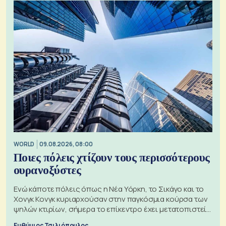
WORLD
09.08.2026, 08:00
Ποιες πόλεις χτίζουν τους περισσότερους
ουρανοξύστες
Ενώ κάποτε πόλεις όπως η Νέα Υόρκη, το Σικάγο και το
Χονγκ Κονγκ κυριαρχούσαν στην παγκόσμια κούρσα των
ψηλών κτιρίων, σήμερα το επίκεντρο έχει μετατοπιστεί
προς την Ασία
Ευθύμιος Τσιλιόπουλος