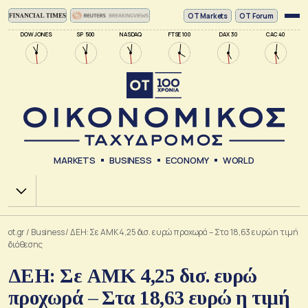
ΟΤ Markets
OT Forum
DOW JONES
SP 500
NASDAQ
FTSE 100
DAX 30
CAC 40
MARKETS
BUSINESS
ECONOMY
WORLD
Χ.Α.
ot.gr
/
Business
/
ΔΕΗ: Σε ΑΜΚ 4,25 δισ. ευρώ προχωρά – Στα 18,63 ευρώ η τιμή
διάθεσης
ΔΕΗ: Σε ΑΜΚ 4,25 δισ. ευρώ
προχωρά – Στα 18,63 ευρώ η τιμή