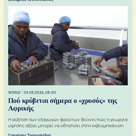
WORLD
09.08.2026, 08:00
Πού κρύβεται σήμερα ο «χρυσός» της
Αφρικής
Η αύξηση των εξαγωγών φρούτων δείχνει πώς η γεωργία
υψηλής αξίας μπορεί να οδηγήσει στην εκβιομηχάνιση
Γρηγόρης Τραγγανίδας