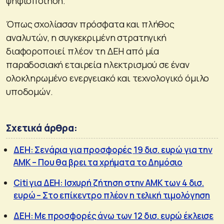
ψηφιοποίηση.
Όπως σχολίασαν πρόσφατα και πλήθος
αναλυτών, η συγκεκριμένη στρατηγική
διαφοροποιεί πλέον τη ΔΕΗ από μία
παραδοσιακή εταιρεία ηλεκτρισμού σε έναν
ολοκληρωμένο ενεργειακό και τεχνολογικό όμιλο
υποδομών.
Σχετικά άρθρα:
ΔΕΗ: Σενάρια για προσφορές 19 δισ. ευρώ για την
ΑΜΚ – Που θα βρει τα χρήματα το Δημόσιο
Citi για ΔΕΗ: Ισχυρή ζήτηση στην ΑΜΚ των 4 δισ.
ευρώ – Στο επίκεντρο πλέον η τελική τιμολόγηση
ΔΕΗ: Με προσφορές άνω των 12 δισ. ευρώ έκλεισε