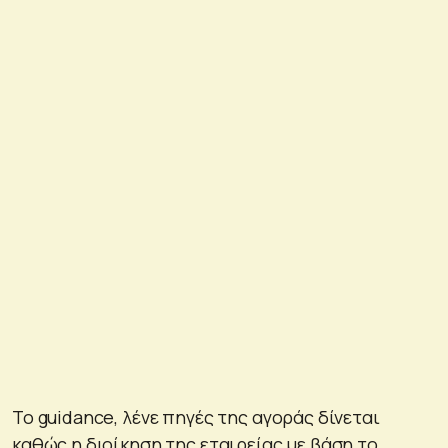
Το guidance, λένε πηγές της αγοράς δίνεται
καθώς η διοίκηση της εταιρείας με βάση το