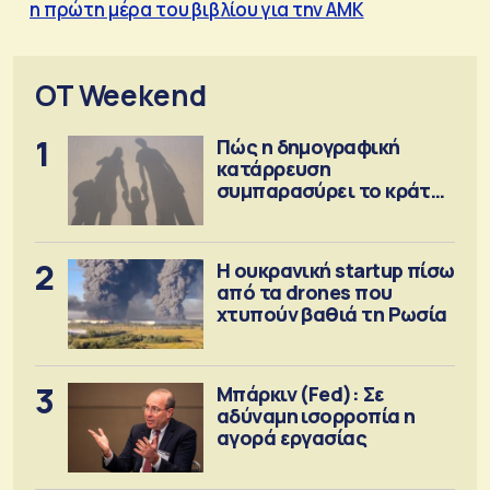
η πρώτη μέρα του βιβλίου για την ΑΜΚ
OT Weekend
1
Πώς η δημογραφική
κατάρρευση
συμπαρασύρει το κράτος
πρόνοιας
2
Η ουκρανική startup πίσω
από τα drones που
χτυπούν βαθιά τη Ρωσία
3
Μπάρκιν (Fed): Σε
αδύναμη ισορροπία η
αγορά εργασίας