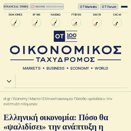
ΟΤ Markets
OT Forum
DOW JONES
SP 500
NASDAQ
FTSE 100
DAX 30
CAC 40
MARKETS
BUSINESS
ECONOMY
WORLD
Χ.Α.
ot.gr
/
Economy
/
Macro
/
Ελληνική οικονομία: Πόσο θα «ψαλιδίσει» την
ανάπτυξη η Κομισιόν;
Ελληνική οικονομία: Πόσο θα
«ψαλιδίσει» την ανάπτυξη η