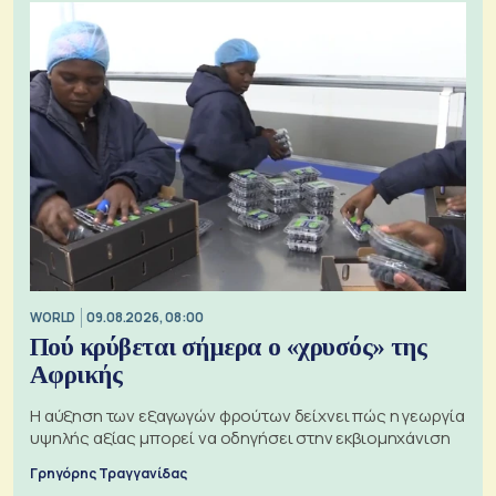
WORLD
09.08.2026, 08:00
Πού κρύβεται σήμερα ο «χρυσός» της
Αφρικής
Η αύξηση των εξαγωγών φρούτων δείχνει πώς η γεωργία
υψηλής αξίας μπορεί να οδηγήσει στην εκβιομηχάνιση
Γρηγόρης Τραγγανίδας