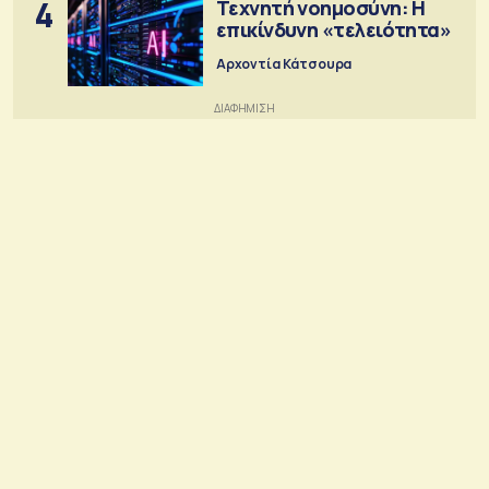
4
Τεχνητή νοημοσύνη: Η
επικίνδυνη «τελειότητα»
Αρχοντία Κάτσουρα