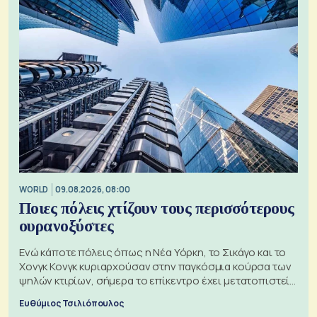
WORLD
09.08.2026, 08:00
Ποιες πόλεις χτίζουν τους περισσότερους
ουρανοξύστες
Ενώ κάποτε πόλεις όπως η Νέα Υόρκη, το Σικάγο και το
Χονγκ Κονγκ κυριαρχούσαν στην παγκόσμια κούρσα των
ψηλών κτιρίων, σήμερα το επίκεντρο έχει μετατοπιστεί
προς την Ασία
Ευθύμιος Τσιλιόπουλος