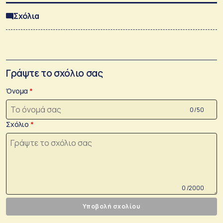
Σχόλια
Γράψτε το σχόλιο σας
Όνομα
0 /50
Σχόλιο
0 /2000
Υποβολή σχολίου