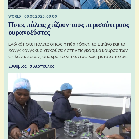
WORLD
09.08.2026, 08:00
Ποιες πόλεις χτίζουν τους περισσότερους
ουρανοξύστες
Ενώ κάποτε πόλεις όπως η Νέα Υόρκη, το Σικάγο και το
Χονγκ Κονγκ κυριαρχούσαν στην παγκόσμια κούρσα των
ψηλών κτιρίων, σήμερα το επίκεντρο έχει μετατοπιστεί
προς την Ασία
Ευθύμιος Τσιλιόπουλος