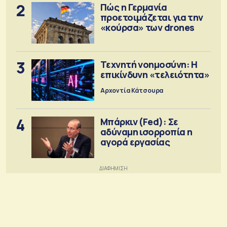
2
Πώς η Γερμανία
προετοιμάζεται για την
«κούρσα» των drones
3
Τεχνητή νοημοσύνη: Η
επικίνδυνη «τελειότητα»
Αρχοντία Κάτσουρα
4
Μπάρκιν (Fed): Σε
αδύναμη ισορροπία η
αγορά εργασίας