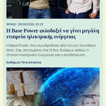
WORLD
08.08.2026, 23:23
Η Base Power φιλοδοξεί να γίνει μεγάλη
εταιρεία ηλεκτρικής ενέργειας
Η Base Power, που συνιδρύθηκε από τον γιό του Μάικλ
Ντελ, Ζακ, αποτιμάται στα 13 δισ. δολάρια, καθώς η
ζήτηση ηλεκτρικής ενέργειας και η αποθήκευση
μπαταριών αυξάνονται
Ευθύμιος Τσιλιόπουλος