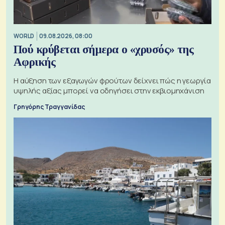
WORLD
09.08.2026, 08:00
Πού κρύβεται σήμερα ο «χρυσός» της
Αφρικής
Η αύξηση των εξαγωγών φρούτων δείχνει πώς η γεωργία
υψηλής αξίας μπορεί να οδηγήσει στην εκβιομηχάνιση
Γρηγόρης Τραγγανίδας