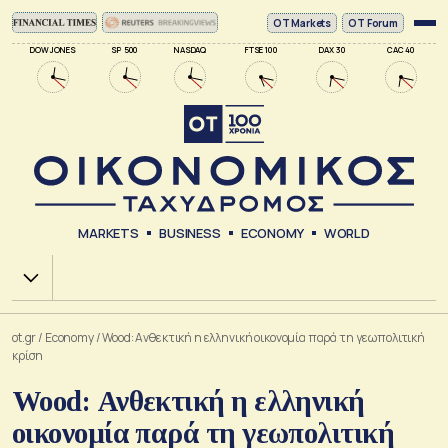
ΟΤ Markets
OT Forum
DOW JONES
SP 500
NASDAQ
FTSE 100
DAX 30
CAC 40
MARKETS
BUSINESS
ECONOMY
WORLD
Χ.Α.
ot.gr
/
Economy
/
Wood: Ανθεκτική η ελληνική οικονομία παρά τη γεωπολιτική
κρίση
Wood: Ανθεκτική η ελληνική
οικονομία παρά τη γεωπολιτική