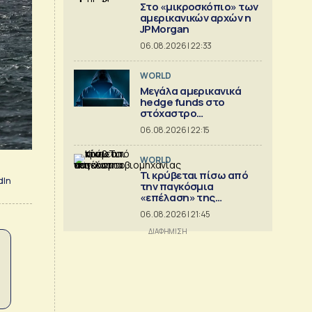
Στο «μικροσκόπιο» των
αμερικανικών αρχών η
JPMorgan
06.08.2026 | 22:33
WORLD
Μεγάλα αμερικανικά
hedge funds στο
στόχαστρο
κυβερνοεπιθέσεων
06.08.2026 | 22:15
WORLD
Τι κρύβεται πίσω από
dIn
την παγκόσμια
«επέλαση» της
κινεζικής
06.08.2026 | 21:45
αυτοκινητοβιομηχανίας