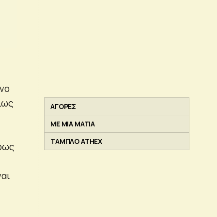
όνο
ίως
ΑΓΟΡΕΣ
ΜΕ ΜΙΑ ΜΑΤΙΑ
ΤΑΜΠΛΟ ATHEX
ήρως
ναι