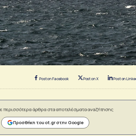
Post on Facebook
Post on X
Post on Linke
ε περισσότερα άρθρα στα αποτελέσματα αναζήτησης
Προσθήκη του ot.gr στην Google