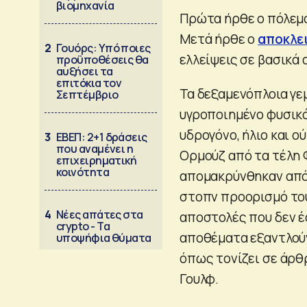
βιομηχανία
Πρώτα ήρθε ο πόλεμο
Μετά ήρθε ο
αποκλε
2
Γουόρς: Υπό ποιες
ελλείψεις σε βασικά 
προϋποθέσεις θα
αυξήσει τα
επιτόκια τον
Τα δεξαμενόπλοια γε
Σεπτέμβριο
υγροποιημένο φυσικό 
υδρογόνο, ήλιο και ο
3
ΕΒΕΠ: 2+1 δράσεις
που αναμένει η
Ορμούζ από τα τέλη 
επιχειρηματική
κοινότητα
απομακρύνθηκαν από 
στοπν προορισμό τους
4
Νέες απάτες στα
αποστολές που δεν έφ
crypto - Τα
αποθέματα εξαντλούν
υποψήφια θύματα
όπως τονίζει σε άρθ
Γουλφ.