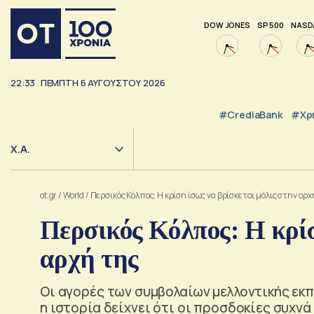
DOW JONES
SP 500
NASD
22:33
ΠΈΜΠΤΗ
6
ΑΥΓΟΎΣΤΟΥ
2026
#CrediaBank
#Χρ
Χ.Α.
ot.gr
/
World
/
Περσικός Κόλπος: Η κρίση ίσως να βρίσκεται μόλις στην αρχ
Περσικός Κόλπος: Η κρίσ
αρχή της
Οι αγορές των συμβολαίων μελλοντικής εκπ
η ιστορία δείχνει ότι οι προσδοκίες συχν