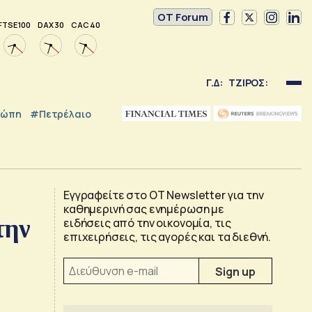
OT Forum
FTSE 100
DAX 30
CAC 40
Γ.Δ:
ΤΖΙΡΟΣ:
ρώπη
#Πετρέλαιο
Εγγραφείτε στο OT Newsletter για την
καθημερινή σας ενημέρωση με
την
ειδήσεις από την οικονομία, τις
επιχειρήσεις, τις αγορές και τα διεθνή.