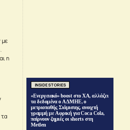
 με
.
αι η
INSIDE STORIES
«Ενεργειακό» boost στο ΧΑ, αλλάζει
ν
τα δεδομένα ο ΑΔΜΗΕ, ο
μετριοπαθής Σιάμισιης, ανοιχτή
γραμμή με Αφρική για Coca Cola,
 τα
παίρνουν ζημιές οι shorts στη
Metlen