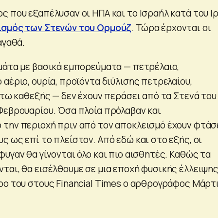
ς που εξαπέλυσαν οι ΗΠΑ και το Ισραήλ κατά του Ιρ
ισμός των Στενών του Ορμούζ
. Τώρα έρχονται οι
αγαθά.
μάτα με βασικά εμπορεύματα — πετρέλαιο,
αέριο, ουρία, προϊόντα διύλισης πετρελαίου,
ύτω καθεξής — δεν έχουν περάσει από τα Στενά του
Φεβρουαρίου. Όσα πλοία πρόλαβαν και
την περιοχή πριν από τον αποκλεισμό έχουν φτάσ
 ως επί το πλείστον. Από εδώ και στο εξής, οι
υγαν θα γίνονται όλο και πιο αισθητές. Καθώς τα
ται, θα εισέλθουμε σε μια εποχή φυσικής έλλειψης
ρο του στους Financial Times ο αρθρογράφος Μάρτ