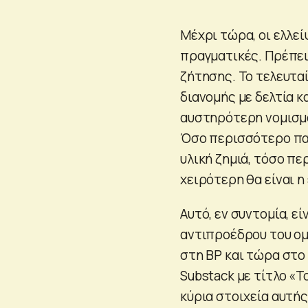
Μέχρι τώρα, οι ελλεί
πραγματικές. Πρέπει
ζήτησης. Το τελευταί
διανομής με δελτία 
αυστηρότερη νομισμα
Όσο περισσότερο παρ
υλική ζημιά, τόσο πε
χειρότερη θα είναι η
Αυτό, εν συντομία, ε
αντιπροέδρου του ομ
στη BP και τώρα στο 
Substack με τίτλο «Τ
κύρια στοιχεία αυτής