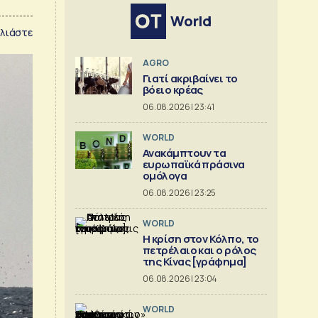
World
λιάστε
AGRO
Γιατί ακριβαίνει το
βόειο κρέας
06.08.2026 | 23:41
WORLD
Ανακάμπτουν τα
ευρωπαϊκά πράσινα
ομόλογα
06.08.2026 | 23:25
WORLD
Η κρίση στoν Κόλπο, το
πετρέλαιο και ο ρόλος
της Κίνας [γράφημα]
06.08.2026 | 23:04
WORLD