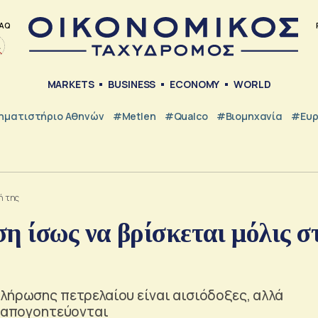
AQ
MARKETS
BUSINESS
ECONOMY
WORLD
ηματιστήριο Αθηνών
#metlen
#Qualco
#Βιομηχανία
#Ευ
ή της
η ίσως να βρίσκεται μόλις σ
λήρωσης πετρελαίου είναι αισιόδοξες, αλλά
ά απογοητεύονται