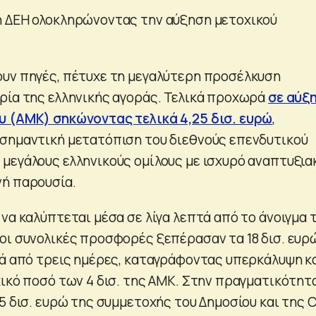
η ΔΕΗ ολοκληρώνοντας την αύξηση μετοχικού
υν πηγές, πέτυχε τη μεγαλύτερη προσέλκυση
ρία της ελληνικής αγοράς. Τελικά προχωρά
σε αύξ
υ (ΑΜΚ) σηκώνοντας τελικά 4,25 δισ. ευρώ
,
σημαντική μετατόπιση του διεθνούς επενδυτικού
μεγάλους ελληνικούς ομίλους με ισχυρό αναπτυξια
ή παρουσία.
να καλύπτεται μέσα σε λίγα λεπτά από το άνοιγμα 
οι συνολικές προσφορές ξεπέρασαν τα 18 δισ. ευρ
τά από τρεις ημέρες, καταγράφοντας υπερκάλυψη κ
χικό ποσό των 4 δισ. της ΑΜΚ. Στην πραγματικότητα
5 δισ. ευρώ της συμμετοχής του Δημοσίου και της 