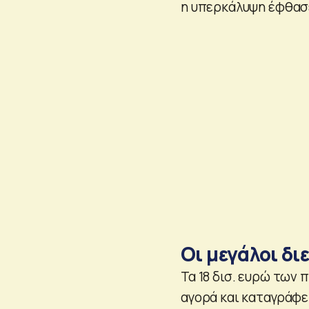
η υπερκάλυψη έφθασε
Οι μεγάλοι δι
Τα 18 δισ. ευρώ των
αγορά και καταγράφετ