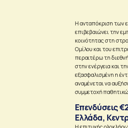
Η ανταπόκριση των ε
επιβεβαιώνει την εμ
κοινότητας στη στρα
Ομίλου και του επιτρ
περαιτέρω τη διεθνή
στην ενέργεια και τη
εξασφαλισμένη η έντ
αναμένεται να αυξήσε
συμμετοχή παθητικών
Επενδύσεις €2
Ελλάδα, Κεντ
Η επιτυχής ολοκλήρω