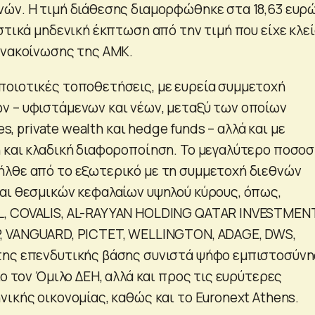
ών. Η τιμή διάθεσης διαμορφώθηκε στα 18,63 ευρ
στικά μηδενική έκπτωση από την τιμή που είχε κλεί
ανακοίνωσης της ΑΜΚ.
οιοτικές τοποθετήσεις, με ευρεία συμμετοχή
 – υφιστάμενων και νέων, μεταξύ των οποίων
es, private wealth και hedge funds – αλλά και με
 και κλαδική διαφοροποίηση. Το μεγαλύτερο ποσο
λθε από το εξωτερικό με τη συμμετοχή διεθνών
αι θεσμικών κεφαλαίων υψηλού κύρους, όπως,
, COVALIS, AL-RAYYAN HOLDING QATAR INVESTMEN
, VANGUARD, PICTET, WELLINGTON, ADAGE, DWS,
της επενδυτικής βάσης συνιστά ψήφο εμπιστοσύνη
ιο τον Όμιλο ΔΕΗ, αλλά και προς τις ευρύτερες
ικής οικονομίας, καθώς και το Euronext Athens.