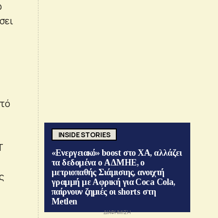
ώ
σει
στό
INSIDE STORIES
T
«Ενεργειακό» boost στο ΧΑ, αλλάζει
τα δεδομένα ο ΑΔΜΗΕ, ο
μετριοπαθής Σιάμισιης, ανοιχτή
ς
γραμμή με Αφρική για Coca Cola,
παίρνουν ζημιές οι shorts στη
Metlen