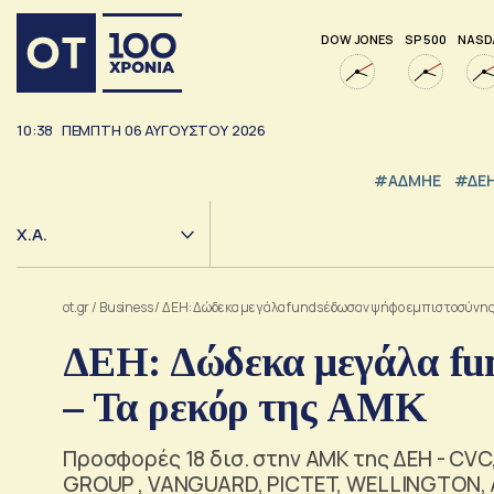
DOW JONES
SP 500
NASD
10:38
ΠΕΜΠΤΗ
06
ΑΥΓΟΥΣΤΟΥ
2026
#ΑΔΜΗΕ
#ΔΕ
Χ.Α.
ot.gr
/
Business
/
ΔΕΗ: Δώδεκα μεγάλα funds έδωσαν ψήφο εμπιστοσύνης 
ΔΕΗ: Δώδεκα μεγάλα fu
– Τα ρεκόρ της ΑΜΚ
Προσφορές 18 δισ. στην ΑΜΚ της ΔΕΗ - CVC
GROUP , VANGUARD, PICTET, WELLINGTON,