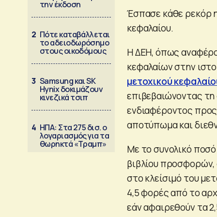
την έκδοση
Έσπασε κάθε ρεκόρ 
κεφαλαίου.
2
Πότε καταβάλλεται
το αδειοδωρόσημο
στους οικοδόμους
Η ΔΕΗ, όπως αναφέρο
κεφαλαίων στην ιστο
μετοχικού κεφαλαίο
3
Samsung και SK
Hynix δοκιμάζουν
επιβεβαιώνοντας τη 
κινεζικά τσιπ
ενδιαφέροντος προς 
αποτύπωμα και διεθν
4
ΗΠΑ: Στα 275 δισ. ο
λογαριασμός για τα
θωρηκτά «Τραμπ»
Με το συνολικό ποσό 
βιβλίου προσφορών, 
στο κλείσιμό του με
4,5 φορές από το αρ
εάν αφαιρεθούν τα 2,