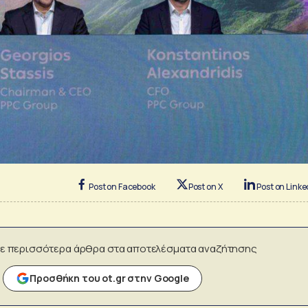
Post on Facebook
Post on X
Post on Linke
ε περισσότερα άρθρα στα αποτελέσματα αναζήτησης
Προσθήκη του ot.gr στην Google