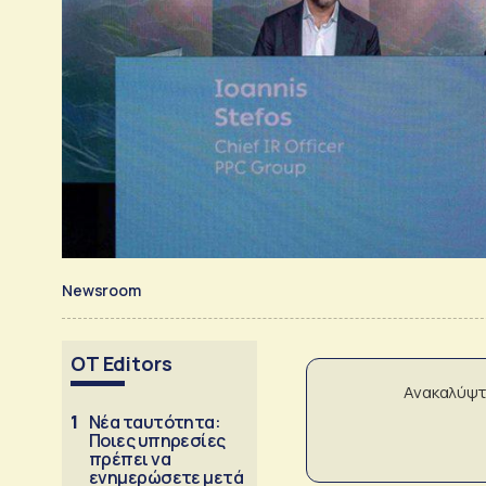
Newsroom
OT Editors
Ανακαλύψτ
1
Νέα ταυτότητα:
Ποιες υπηρεσίες
πρέπει να
ενημερώσετε μετά