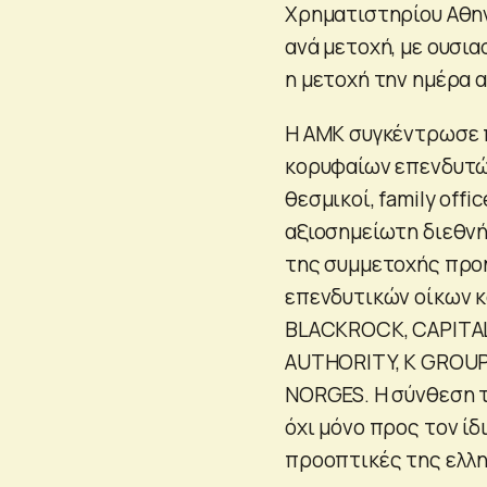
Χρηματιστηρίου Αθην
ανά μετοχή, με ουσια
η μετοχή την ημέρα 
Η ΑΜΚ συγκέντρωσε π
κορυφαίων επενδυτών
θεσμικοί, family offic
αξιοσημείωτη διεθνή
της συμμετοχής προή
επενδυτικών οίκων κ
BLACKROCK, CAPITAL
AUTHORITY, K GROUP
NORGES. Η σύνθεση 
όχι μόνο προς τον ίδ
προοπτικές της ελλην