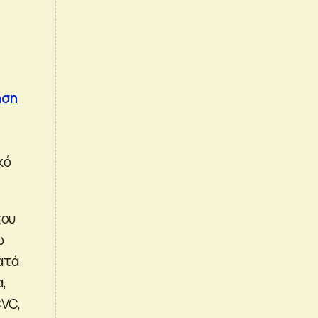
ηση
κό
του
ώ
ατά
,
CVC,