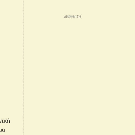
νική
ου