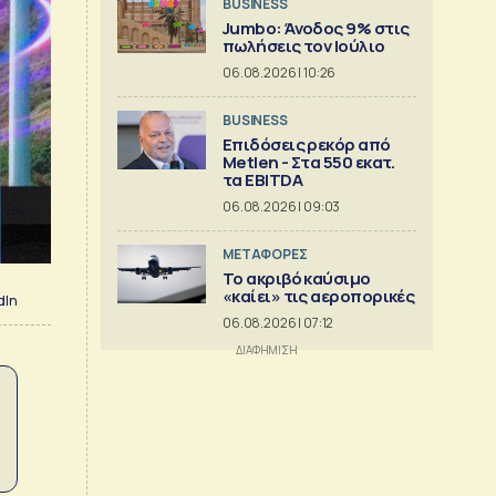
BUSINESS
Jumbo: Άνοδος 9% στις
πωλήσεις τον Ιούλιο
06.08.2026 | 10:26
BUSINESS
Επιδόσεις ρεκόρ από
Metlen - Στα 550 εκατ.
τα EBITDA
06.08.2026 | 09:03
ΜΕΤΑΦΟΡΕΣ
Το ακριβό καύσιμο
«καίει» τις αεροπορικές
dIn
06.08.2026 | 07:12