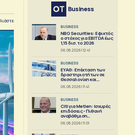
Business
λιάστε
BUSINESS
NBG Securities: Εφικτός
ο στόχος για EBITDA έως
1,15 δισ. το 2026
06.08.2026 | 12:41
BUSINESS
ΕΥΑΘ: Επέκταση των
δραστηριοτήτων σε
Θεσσαλονίκη και
Χαλκιδική
06.08.2026 | 11:41
BUSINESS
Citi για Metlen: Ισχυρές
επιδόσεις - Πιθανή
αναβάθμιση
προβλέψεων
06.08.2026 | 11:01