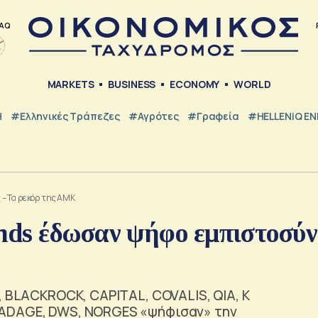
AQ
MARKETS
BUSINESS
ECONOMY
WORLD
Η
#ελληνικές Τράπεζες
#Αγρότες
#Γραφεία
#HELLENiQ E
– Τα ρεκόρ της ΑΜΚ
nds έδωσαν ψήφο εμπιστοσύ
, BLACKROCK, CAPITAL, COVALIS, QIA, K
 ADAGE, DWS, NORGES «ψήφισαν» την