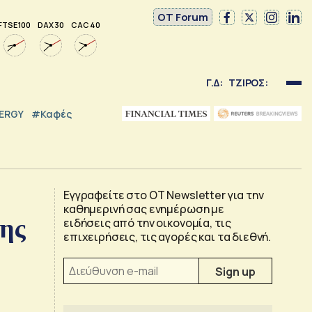
OT Forum
FTSE 100
DAX 30
CAC 40
Γ.Δ:
ΤΖΙΡΟΣ:
NERGY
#καφές
Εγγραφείτε στο OT Newsletter για την
καθημερινή σας ενημέρωση με
νης
ειδήσεις από την οικονομία, τις
επιχειρήσεις, τις αγορές και τα διεθνή.