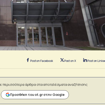
Post on Facebook
Post on X
Post on Linke
ε περισσότερα άρθρα στα αποτελέσματα αναζήτησης
Προσθήκη του ot.gr στην Google