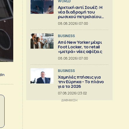
WORLD
Αρκτική αντί Σουέζ: Η
νέα διαδρομή του
ρωσικού πετρελαίου
[Γράφημα]
08.08.2026 | 07:00
BUSINESS
Από New Yorker μέχρι
Foot Locker, το retail
«μετρά» νέες αφίξεις
08.08.2026 | 07:00
BUSINESS
dIn
Χαμηλές πτήσεις για
την Εύρηκα - Το πλάνο
για το 2026
07.08.2026 | 23:02