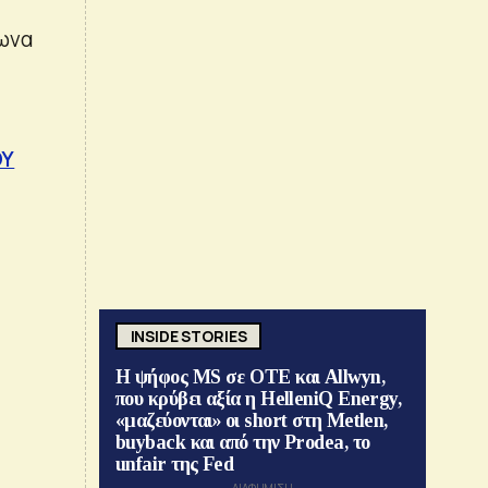
φωνα
ΟΥ
INSIDE STORIES
Η ψήφος MS σε ΟΤΕ και Allwyn,
που κρύβει αξία η HelleniQ Energy,
«μαζεύονται» οι short στη Metlen,
buyback και από την Prodea, το
unfair της Fed