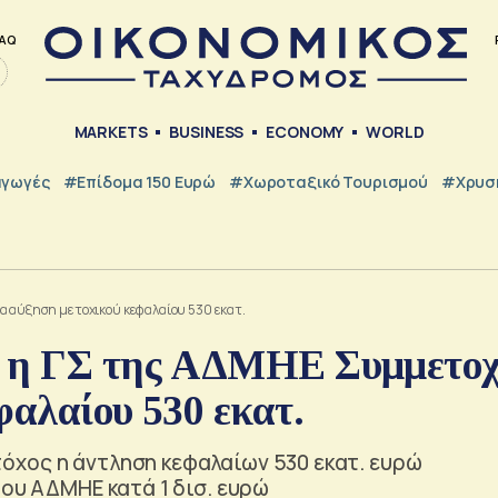
AQ
MARKETS
BUSINESS
ECONOMY
WORLD
γωγές
#Επίδομα 150 Ευρώ
#Χωροταξικό Τουρισμού
#Χρυσή
α αύξηση μετοχικού κεφαλαίου 530 εκατ.
υ η ΓΣ της ΑΔΜΗΕ Συμμετο
φαλαίου 530 εκατ.
χος η άντληση κεφαλαίων 530 εκατ. ευρώ
του ΑΔΜΗΕ κατά 1 δισ. ευρώ