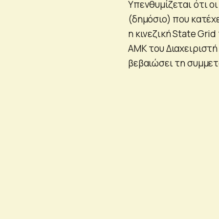
Υπενθυμίζεται ότι οι
(δημόσιο) που κατέχε
η κινεζική State Gri
ΑΜΚ του Διαχειριστή 
βεβαιώσει τη συμμετο