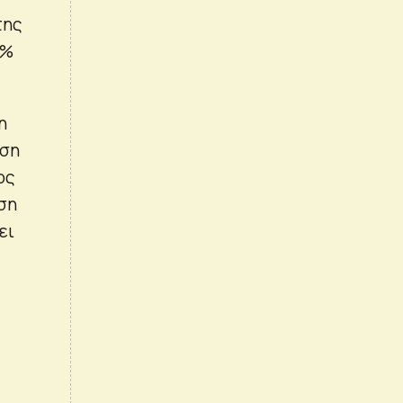
της
1%
η
ηση
ος
ση
ει