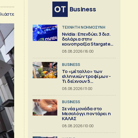
Business
λιάστε
TΕΧΝΗΤΗ ΝΟΗΜΟΣΥΝΗ
Nvidia: Επενδύει 3 δισ.
δολάρια στην
κοινοπραξία Stargate
για κέντρα δεδομένων
08.08.2026 | 16:00
BUSINESS
Το «μέταλλο» των
ελληνικών τροφίμων -
Τι δείχνουν 5
ισολογισμοί
08.08.2026 | 11:00
BUSINESS
Σε νέα μονάδα στο
Μεσολόγγι ποντάρει η
ΚΑΛΑΣ
08.08.2026 | 10:00