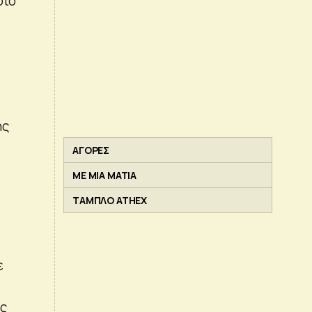
σιο
ης
ΑΓΟΡΕΣ
ΜΕ ΜΙΑ ΜΑΤΙΑ
ΤΑΜΠΛΟ ATHEX
ε
ης