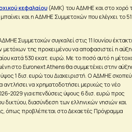
οχικού κεφαλαίου
(ΑΜΚ) του ΑΔΜΗΕ και στο χορό 
μπαίνει και η ΑΔΜΗΕ Συμμετοχών που ελέγχει το 5
ΔΜΗΕ Συμμετοχών συγκαλεί στις 11 Ιουνίου έκτακτ
ν μετόχων της προκειμένου να αποφασιστεί η αύξ
ίου κατά 530 εκατ. ευρώ. Με το ποσό αυτό η μέτοχ
μένη στο Euronext Athens θα συμμετέχει στην αύξη
ύψος 1 δισ. ευρώ του Διαχειριστή. Ο ΑΔΜΗΕ σκοπεύ
θα αντλήσει να χρηματοδοτήσει μερικώς το νέο
026-2029 για επενδύσεις ύψους 6 δισ. ευρώ προς
ου δικτύου, διασύνδεση των ελληνικών νησιών και
ις, όπως προβλέπεται στο Δεκαετές Πρόγραμμα