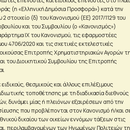
ιδιώτες επενδυτές και ειδικούς επενδυτές στο πλαί
ράς (η «Ελληνική Δημόσια Προσφορά») κατά την
 2 στοιχείο (δ) του Κανονισμού (EE) 2017/1129 του
βουλίου και του Συμβουλίου (o «Κανονισμός»)
ράρτημα IX του Κανονισμού, τις εφαρμοστέες
μου 4706/2020 και τις σχετικές εκτελεστικές
ιοικούσας Επιτροπής Χρηματιστηριακών Αγορών τ
και του Διοικητικού Συμβουλίου της Επιτροπής
αι
 ειδικούς, θεσμικούς και άλλους επιλέξιμους
ιδιωτικής τοποθέτησης με τη διαδικασία διεθνούς
ν, δυνάμει μίας ή πλειόνων εξαιρέσεων από την
ίευσης που προβλέπονται στον Κανονισμό ή/και σ
εθνικού δικαίου των οικείων εννόμων τάξεων στις
ται, περιλαμβανομένων των Ηνωμένων Πολιτειών τ