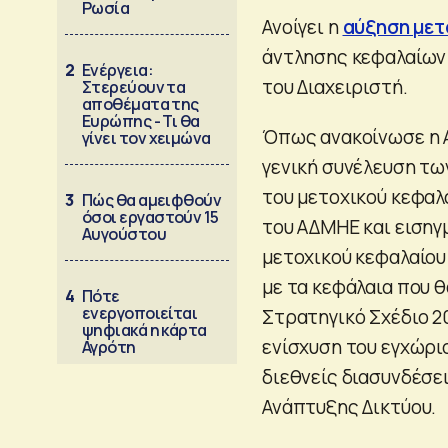
Ρωσία
Ανοίγει η
αύξηση μετ
άντλησης κεφαλαίων 
2
Ενέργεια:
του Διαχειριστή.
Στερεύουν τα
αποθέματα της
Ευρώπης - Τι θα
Όπως ανακοίνωσε η Α
γίνει τον χειμώνα
γενική συνέλευση τω
του μετοχικού κεφαλα
3
Πώς θα αμειφθούν
όσοι εργαστούν 15
του ΑΔΜΗΕ και εισηγ
Αυγούστου
μετοχικού κεφαλαίου 
με τα κεφάλαια που 
4
Πότε
ενεργοποιείται
Στρατηγικό Σχέδιο 2
ψηφιακά η κάρτα
ενίσχυση του εγχώρι
Αγρότη
διεθνείς διασυνδέσε
Ανάπτυξης Δικτύου.