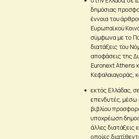
στην Ελλάδα, σε 
δημόσιας προσφο
έννοια του άρθρου
Ευρωπαϊκού Κοινο
σύμφωνα με το Πα
διατάξεις του Νό
αποφάσεις της Δ
Euronext Athens 
Κεφαλαιαγοράς, κ
εκτός Ελλάδας, σε
επενδυτές, μέσω 
βιβλίου προσφορώ
υποχρέωση δημοσ
άλλες διατάξεις 
οποίες διατίθεν