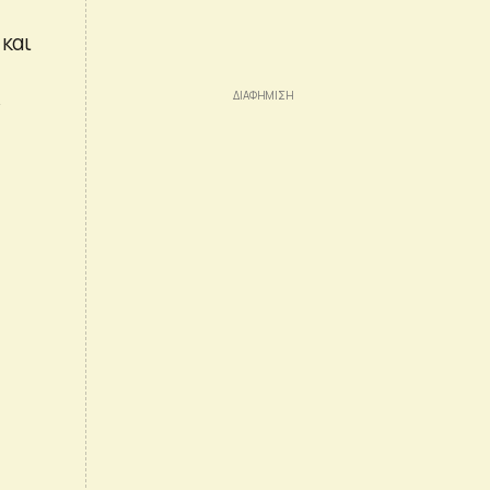
 και
ν
ν