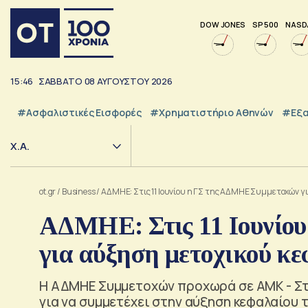
DOW JONES
SP 500
NASD
15:46
ΣΑΒΒΑΤΟ
08
ΑΥΓΟΥΣΤΟΥ
2026
#Ασφαλιστικές Εισφορές
#Χρηματιστήριο Αθηνών
#εξα
Χ.Α.
ot.gr
/
Business
/
ΑΔΜΗΕ: Στις 11 Ιουνίου η ΓΣ της ΑΔΜΗΕ Συμμετοχών γι
ΑΔΜΗΕ: Στις 11 Ιουνίο
για αύξηση μετοχικού κε
Η ΑΔΜΗΕ Συμμετοχών προχωρά σε ΑΜΚ - Στό
για να συμμετέχει στην αύξηση κεφαλαίου 