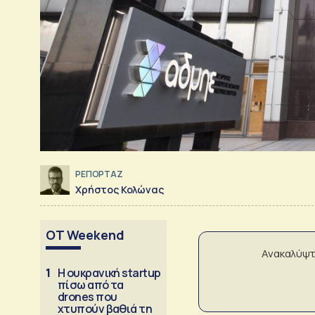
ΡΕΠΟΡΤΑΖ
Χρήστος Κολώνας
OT Weekend
Ανακαλύψτ
1
Η ουκρανική startup
πίσω από τα
drones που
χτυπούν βαθιά τη