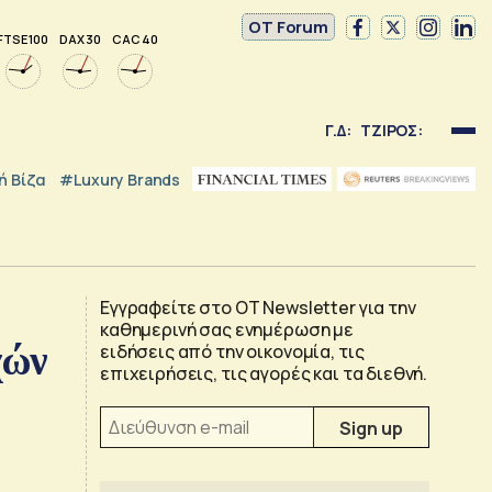
OT Forum
FTSE 100
DAX 30
CAC 40
Γ.Δ:
ΤΖΙΡΟΣ:
 Βίζα
#luxury Brands
Εγγραφείτε στο OT Newsletter για την
καθημερινή σας ενημέρωση με
χών
ειδήσεις από την οικονομία, τις
επιχειρήσεις, τις αγορές και τα διεθνή.