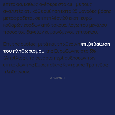
επιτόκια, καθώς ανέφερε στο call με τους
αναλυτές ότι κάθε αύξηση κατά 25 μονάδες βάσης
μεταφράζεται σε επιπλέον 20 εκατ. ευρώ
καθαρών εσόδων από τόκους, λόγω του μεγάλου
ποσοστού δανείων κυμαινόμενου επιτοκίου.
Επί της ουσίας, μετά και τη χθεσινή
επιβεβαίωση
του πληθωρισμού
της Ευρωζώνης στο 3%
(Απρίλιος), τα σενάρια περί αυξήσεων των
επιτοκίων της Ευρωπαϊκής Κεντρικής Τράπεζας
πληθαίνουν.