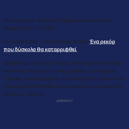
Πρωτόγνωρες εξελίξεις…
Εκ διαμέτρου αντίθετη βέβαια η εικόνα που
επικράτησε στη ΔΕΗ.
Ζητούσε 4 δισ…. της έδωσαν 18 δισ.
Ένα ρεκόρ
που δύσκολα θα καταρριφθεί
.
Και φυσικά δεν είναι τυχαίο, αλλά προϊόν σκληρής
δουλειάς της διοικητικής ομάδας του Γιώργου
Στάσση, η οποία φέρνει την εισηγμένη πολύ κοντά
στην πρώτη πεντάδα των κεφαλαιοποιήσεων στο
ελληνικό ταμπλό.