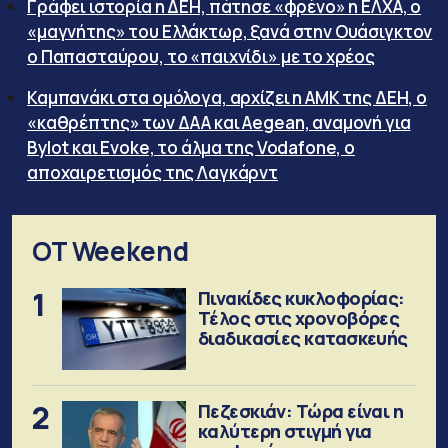
Γράφει ιστορία η ΔΕΗ, πάτησε «φρένο» η ΕΛΧΑ, ο
«μαγνήτης» του Ελλάκτωρ, ξανά στην Ουάσιγκτον
ο Παπασταύρου, το «παιχνίδι» με το χρέος
Καμπανάκι στα ομόλογα, αρχίζει η ΑΜΚ της ΔΕΗ, ο
«καθρέπτης» των ΔΑΑ και Aegean, αναμονή για
Bylot και Evoke, το άλμα της Vodafone, ο
αποχαιρετισμός της Λαγκάρντ
OT Weekend
1
Πινακίδες κυκλοφορίας:
Τέλος στις χρονοβόρες
διαδικασίες κατασκευής
2
Πεζεσκιάν: Τώρα είναι η
καλύτερη στιγμή για