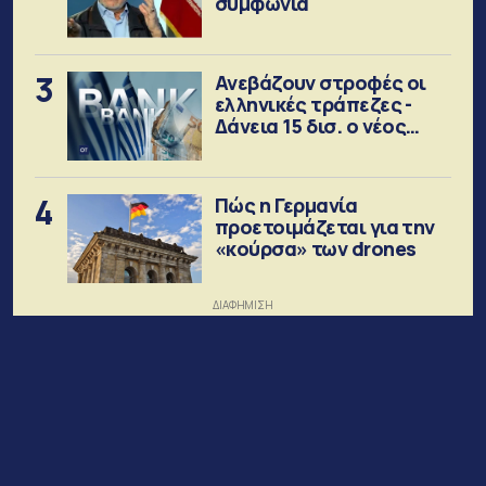
συμφωνία
3
Ανεβάζουν στροφές οι
ελληνικές τράπεζες -
Δάνεια 15 δισ. ο νέος
στόχος
4
Πώς η Γερμανία
προετοιμάζεται για την
«κούρσα» των drones