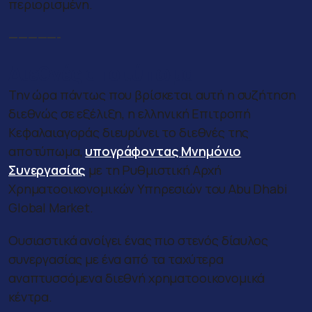
περιορισμένη.
—————-
Διεθνές αποτύπωμα
Την ώρα πάντως που βρίσκεται αυτή η συζήτηση
διεθνώς σε εξέλιξη, η ελληνική Επιτροπή
Κεφαλαιαγοράς διευρύνει το διεθνές της
αποτύπωμα,
υπογράφοντας Μνημόνιο
Συνεργασίας
με τη Ρυθμιστική Αρχή
Χρηματοοικονομικών Υπηρεσιών του Abu Dhabi
Global Market.
Ουσιαστικά ανοίγει ένας πιο στενός δίαυλος
συνεργασίας με ένα από τα ταχύτερα
αναπτυσσόμενα διεθνή χρηματοοικονομικά
κέντρα.