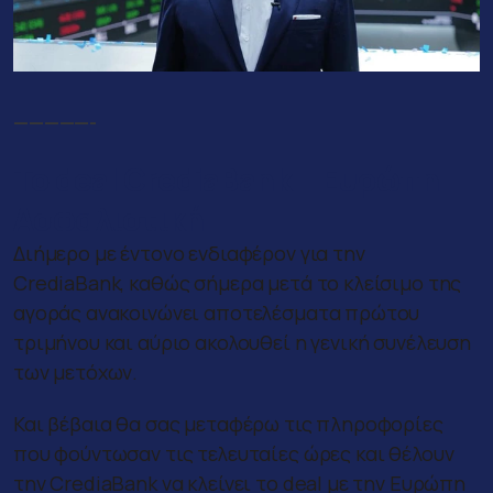
—————-
Το deal CrediaBank – Ευρώπη
Ασφαλιστική
Διήμερο με έντονο ενδιαφέρον για την
CrediaBank, καθώς σήμερα μετά το κλείσιμο της
αγοράς ανακοινώνει αποτελέσματα πρώτου
τριμήνου και αύριο ακολουθεί η γενική συνέλευση
των μετόχων.
Και βέβαια θα σας μεταφέρω τις πληροφορίες
που φούντωσαν τις τελευταίες ώρες και θέλουν
την CrediaBank να κλείνει το deal με την Ευρώπη