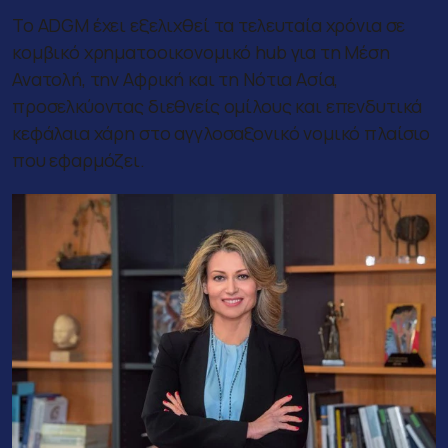
Το ADGM έχει εξελιχθεί τα τελευταία χρόνια σε
κομβικό χρηματοοικονομικό hub για τη Μέση
Ανατολή, την Αφρική και τη Νότια Ασία,
προσελκύοντας διεθνείς ομίλους και επενδυτικά
κεφάλαια χάρη στο αγγλοσαξονικό νομικό πλαίσιο
που εφαρμόζει.