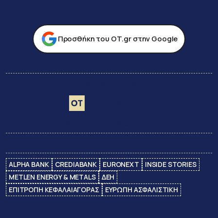
Προσθήκη του ΟΤ.gr στην Google
Ακολουθήστε τον
Google News
στο
και μάθετε πρώτοι όλες τις ειδήσεις
ALPHA BANK
CREDIABANK
EURONEXT
INSIDE STORIES
METLEN ENERGY & METALS
ΔΕΗ
ΕΠΙΤΡΟΠΗ ΚΕΦΑΛΑΙΑΓΟΡΑΣ
ΕΥΡΩΠΗ ΑΣΦΑΛΙΣΤΙΚΗ