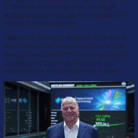
2025, κίνηση που επιβεβαιώνει τη σταθερή
κερδοφορία και τη συνέπεια της εταιρείας στην
ανταμοιβή των μετόχων της.
Παράλληλα, ιδιαίτερο ενδιαφέρον συγκεντρώνει
και η επανεκκίνηση του προγράμματος αγοράς
ιδίων μετοχών, μια εξέλιξη που η αγορά διαβάζει
ως ψήφο εμπιστοσύνης της διοίκησης στις
προοπτικές και την αποτίμηση της μετοχής.