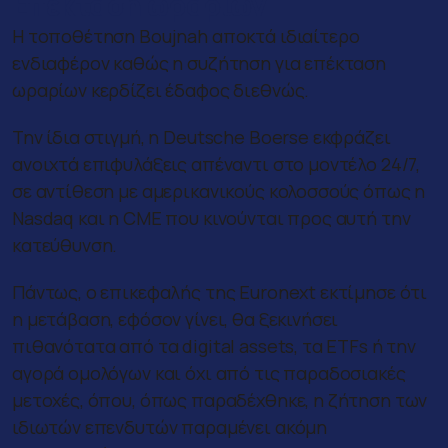
Επέκταση ωραρίων
Η τοποθέτηση Boujnah αποκτά ιδιαίτερο
ενδιαφέρον καθώς η συζήτηση για επέκταση
ωραρίων κερδίζει έδαφος διεθνώς.
Την ίδια στιγμή, η Deutsche Boerse εκφράζει
ανοιχτά επιφυλάξεις απέναντι στο μοντέλο 24/7,
σε αντίθεση με αμερικανικούς κολοσσούς όπως η
Nasdaq και η CME που κινούνται προς αυτή την
κατεύθυνση.
Πάντως, ο επικεφαλής της Euronext εκτίμησε ότι
η μετάβαση, εφόσον γίνει, θα ξεκινήσει
πιθανότατα από τα digital assets, τα ETFs ή την
αγορά ομολόγων και όχι από τις παραδοσιακές
μετοχές, όπου, όπως παραδέχθηκε, η ζήτηση των
ιδιωτών επενδυτών παραμένει ακόμη