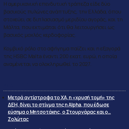
Η αμερικανική επενδυτική τράπεζα είδε δύο
βασικούς πυλώνες ανάπτυξης, την Ελλάδα, όπου
στοχεύει σε διπλασιασμό μεριδίου αγοράς, και τη
Μάλτα, που εκτιμάται ότι θα λειτουργήσει ως
βασικός μοχλός κερδοφορίας.
Κομβικό ρόλο στο αφήγημα παίζει και η εξαγορά
της HSBC Malta έναντι 200 εκατ. ευρώ, η οποία
αναμένεται να ολοκληρωθεί το 2027.
Σχετικά άρθρα:
Μετρά αντίστροφα το ΧΑ, η «χρυσή τομή» της
ΔΕΗ, δίνει το στίγμα της η Alpha, που έδωσε
εύσημα ο Μητσοτάκης, ο Στουρνάρας και ο…
Ζολώτας