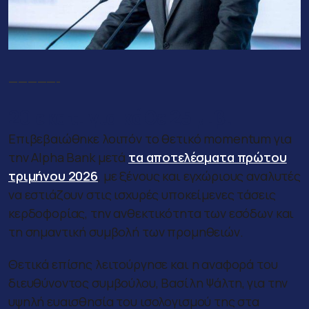
—————-
20 εκατ. για κάθε 25 μ.β.
Επιβεβαιώθηκε λοιπόν το θετικό momentum για
την Alpha Bank μετά
τα αποτελέσματα πρώτου
τριμήνου 2026
, με ξένους και εγχώριους αναλυτές
να εστιάζουν στις ισχυρές υποκείμενες τάσεις
κερδοφορίας, την ανθεκτικότητα των εσόδων και
τη σημαντική συμβολή των προμηθειών.
Θετικά επίσης λειτούργησε και η αναφορά του
διευθύνοντος συμβούλου, Βασίλη Ψάλτη, για την
υψηλή ευαισθησία του ισολογισμού της στα