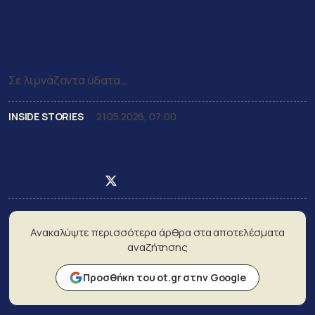
εγκρίσεις για Metlen, κλείνει (;)
deal CrediaBank – Ευρώπη, η
ευρώ- επιτυχία της Λαζαράκου
Σε λιμνάζοντα ύδατα…
INSIDE STORIES
21.05.2026, 07:00
Newsroom
Post on Facebook
Post on X
Post on LinkedIn
Ανακαλύψτε περισσότερα άρθρα στα αποτελέσματα
αναζήτησης
Προσθήκη του ot.gr στην Google