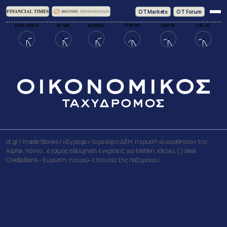
ΟΤ Markets
OT Forum
DOW JONES
SP 500
NASDAQ
FTSE 100
DAX 30
CAC 40
MARKETS
BUSINESS
ECONOMY
WORLD
ot.gr
/
Inside Stories
/
«Έγραψε» το ρεκόρ η ΔΕΗ, η χρυσή «ευαισθησία» της
Alpha, πάντα… έτοιμος ο Boujnah, εγκρίσεις για Metlen, κλείνει (;) deal
CrediaBank – Ευρώπη, η ευρώ- επιτυχία της Λαζαράκου
«Έγραψε» το ρεκόρ η ΔΕΗ, η
χρυσή «ευαισθησία» της Alpha,
πάντα… έτοιμος ο Boujnah,