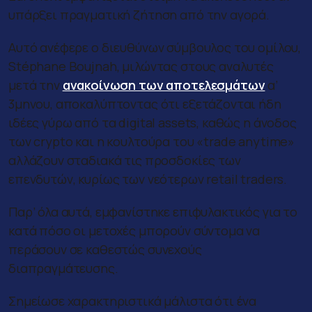
υπάρξει πραγματική ζήτηση από την αγορά.
Αυτό ανέφερε ο διευθύνων σύμβουλος του ομίλου,
Stéphane Boujnah, μιλώντας στους αναλυτές
μετά την
ανακοίνωση των αποτελεσμάτων
α’
3μηνου, αποκαλύπτοντας ότι εξετάζονται ήδη
ιδέες γύρω από τα digital assets, καθώς η άνοδος
των crypto και η κουλτούρα του «trade anytime»
αλλάζουν σταδιακά τις προσδοκίες των
επενδυτών, κυρίως των νεότερων retail traders.
Παρ’ όλα αυτά, εμφανίστηκε επιφυλακτικός για το
κατά πόσο οι μετοχές μπορούν σύντομα να
περάσουν σε καθεστώς συνεχούς
διαπραγμάτευσης.
Σημείωσε χαρακτηριστικά μάλιστα ότι ένα