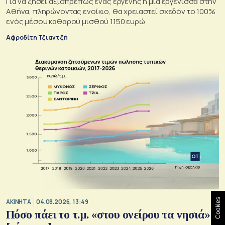
Για να ζήσει αξιοπρεπώς ένας εργένης ή μια εργένισσα στην
Αθήνα, πληρώνοντας ενοίκιο, θα χρειαστεί σχεδόν το 100%
ενός μέσου καθαρού μισθού 1.150 ευρώ
Αφροδίτη Τζιαντζή
Cookies
ΑΚΙΝΗΤΑ
04.08.2026, 13:49
Πόσο πάει το τ.μ. «στου ονείρου τα νησιά»