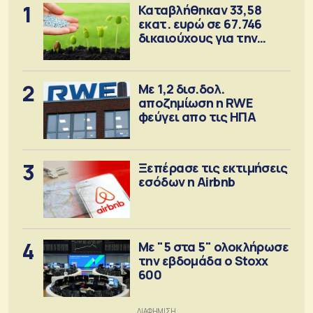
1
Καταβλήθηκαν 33,58
εκατ. ευρώ σε 67.746
δικαιούχους για την
αγορά λιπασμάτων
2
Με 1,2 δισ.δολ.
αποζημίωση η RWE
φεύγει απο τις ΗΠΑ
3
Ξεπέρασε τις εκτιμήσεις
εσόδων η Airbnb
4
Με "5 στα 5" ολοκλήρωσε
την εβδομάδα ο Stoxx
600