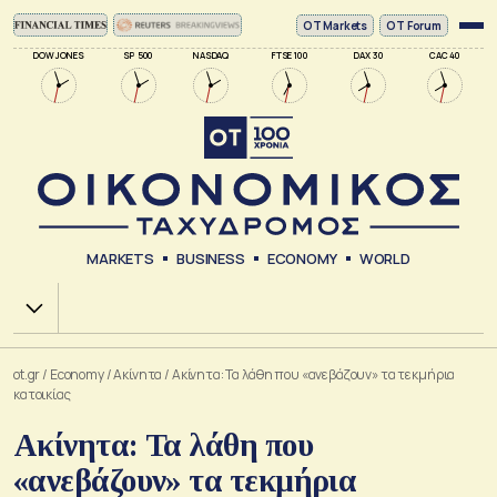
ΟΤ Markets
OT Forum
DOW JONES
SP 500
NASDAQ
FTSE 100
DAX 30
CAC 40
MARKETS
BUSINESS
ECONOMY
WORLD
Χ.Α.
ot.gr
/
Economy
/
Ακίνητα
/
Ακίνητα: Τα λάθη που «ανεβάζουν» τα τεκμήρια
κατοικίας
Ακίνητα: Τα λάθη που
«ανεβάζουν» τα τεκμήρια