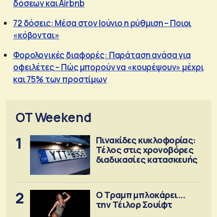
δόσεων και Airbnb
72 δόσεις: Μέσα στον Ιούνιο η ρύθμιση – Ποιοι
«κόβονται»
Φορολογικές διαφορές: Παράταση ανάσα για
οφειλέτες – Πώς μπορούν να «κουρέψουν» μέχρι
και 75% των προστίμων
OT Weekend
1
Πινακίδες κυκλοφορίας:
Τέλος στις χρονοβόρες
διαδικασίες κατασκευής
2
Ο Τραμπ μπλοκάρει...
την Τέιλορ Σουίφτ