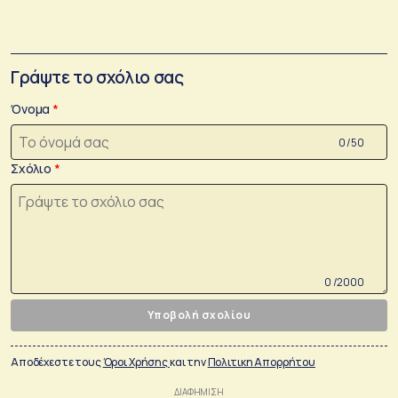
Γράψτε το σχόλιο σας
Όνομα
0 /50
Σχόλιο
0 /2000
Υποβολή σχολίου
Αποδέχεστε τους
Όροι Χρήσης
και την
Πολιτικη Απορρήτου