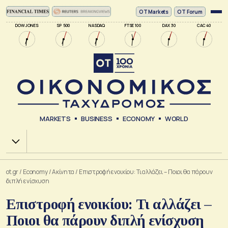
ΟΤ Markets
OT Forum
DOW JONES
SP 500
NASDAQ
FTSE 100
DAX 30
CAC 40
MARKETS
BUSINESS
ECONOMY
WORLD
Χ.Α.
ot.gr
/
Economy
/
Ακίνητα
/
Επιστροφή ενοικίου: Τι αλλάζει – Ποιοι θα πάρουν
διπλή ενίσχυση
Επιστροφή ενοικίου: Τι αλλάζει –
Ποιοι θα πάρουν διπλή ενίσχυση