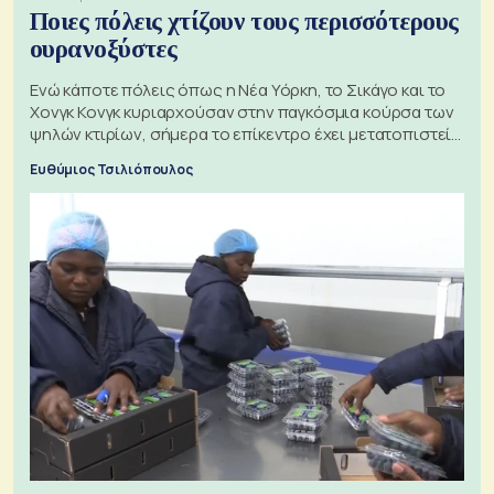
Ποιες πόλεις χτίζουν τους περισσότερους
ουρανοξύστες
Ενώ κάποτε πόλεις όπως η Νέα Υόρκη, το Σικάγο και το
Χονγκ Κονγκ κυριαρχούσαν στην παγκόσμια κούρσα των
ψηλών κτιρίων, σήμερα το επίκεντρο έχει μετατοπιστεί
προς την Ασία
Ευθύμιος Τσιλιόπουλος