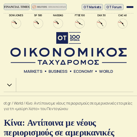
ΟΤ Markets
OT Forum
DOW JONES
SP 500
NASDAQ
FTSE 100
DAX 30
CAC 40
MARKETS
BUSINESS
ECONOMY
WORLD
Χ.Α.
ot.gr
/
World
/
Κίνα: Αντίποινα με νέους περιορισμούς σε αμερικανικές εταιρείες
για τη «μαύρη λίστα» του Πενταγώνου
Κίνα: Αντίποινα με νέους
περιορισμούς σε αμερικανικές