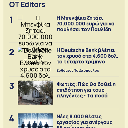
OT Editors
1
Η Μπενφίκα ζητάει
70.000.000 ευρώ για να
πουλήσει τον Παυλίδη
2
Η Deutsche Bank βλέπει
τον χρυσό στα 4.600 δολ.
το τέταρτο τρίμηνο
Ευθύμιος Τσιλιόπουλος
3
Φωτιές: Πώς θα δοθεί η
επιδότηση για τους
πληγέντες - Τα ποσά
4
Νέες 8.000 θέσεις
εργασίας για ανέργους
55 ετών και άνω