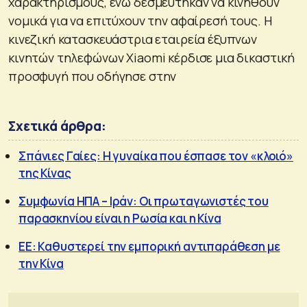
χαρακτηρισμούς, ενώ δεσμεύτηκαν να κινηθούν
νομικά για να επιτύχουν την αφαίρεσή τους. Η
κινεζική κατασκευάστρια εταιρεία έξυπνων
κινητών τηλεφώνων Xiaomi κέρδισε μια δικαστική
προσφυγή που οδήγησε στην
Σχετικά άρθρα:
Σπάνιες Γαίες: Η γυναίκα που έσπασε τον «κλοιό»
της Κίνας
Συμφωνία ΗΠΑ – Ιράν: Οι πρωταγωνιστές του
παρασκηνίου είναι η Ρωσία και η Κίνα
ΕΕ: Καθυστερεί την εμπορική αντιπαράθεση με
την Κίνα