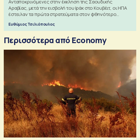
Ανταποκρινόμενες στην έκκληση της Σαουδικής
Αραβίας, μετά την εισβολή του Ιράκ στο Κουβέιτ, οι ΗΠΑ
έστειλαν τα πρώτα στρατεύματα στον φθηνότερο
πόλεμο της ιστορίας τους
Ευθύμιος Τσιλιόπουλος
Περισσότερα από Economy