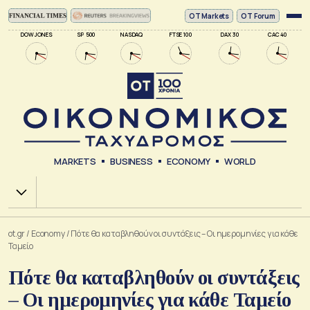
ΟΤ Markets
OT Forum
DOW JONES
SP 500
NASDAQ
FTSE 100
DAX 30
CAC 40
MARKETS
BUSINESS
ECONOMY
WORLD
Χ.Α.
ot.gr
/
Economy
/
Πότε θα καταβληθούν οι συντάξεις – Οι ημερομηνίες για κάθε
Ταμείο
Πότε θα καταβληθούν οι συντάξεις
– Οι ημερομηνίες για κάθε Ταμείο