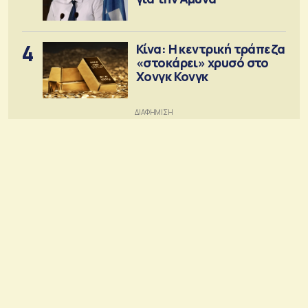
4
Κίνα: Η κεντρική τράπεζα
«στοκάρει» χρυσό στο
Χονγκ Κονγκ