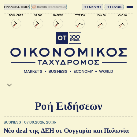
ΟΤ Markets
OT Forum
DOW JONES
SP 500
NASDAQ
FTSE 100
DAX 30
CAC 40
MARKETS
BUSINESS
ECONOMY
WORLD
Χ.Α.
Ροή Ειδήσεων
BUSINESS
07.08.2026, 20:36
Νέο deal της ΔΕΗ σε Ουγγαρία και Πολωνία