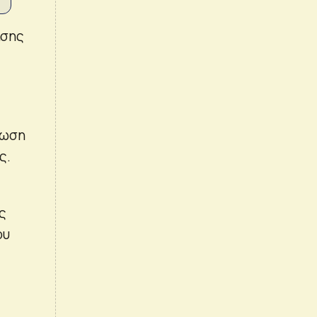
ησης
ρωση
ς.
ς
ου