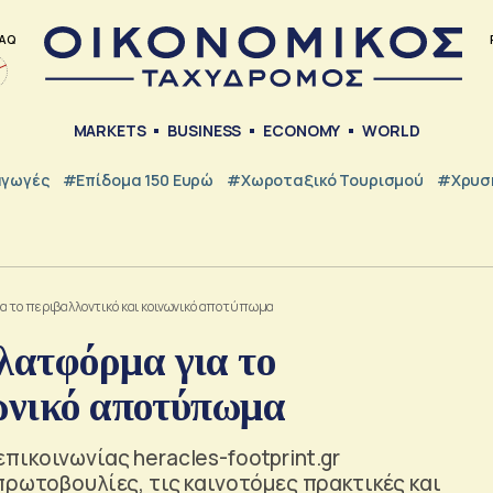
AQ
MARKETS
BUSINESS
ECONOMY
WORLD
γωγές
#Επίδομα 150 Ευρώ
#Χωροταξικό Τουρισμού
#Χρυσή
 το περιβαλλοντικό και κοινωνικό αποτύπωμα
λατφόρμα για το
νωνικό αποτύπωμα
ικοινωνίας heracles-footprint.gr
πρωτοβουλίες, τις καινοτόμες πρακτικές και