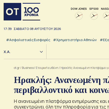
DOW JONES
SP 500
NASD
17:39
ΣΑΒΒΑΤΟ
08
ΑΥΓΟΥΣΤΟΥ
2026
#Ασφαλιστικές Εισφορές
#Χρηματιστήριο Αθηνών
#εξα
Χ.Α.
ot.gr
/
Business
/
Εταιρική ευθύνη
/
Ηρακλής: Ανανεωμένη πλατφόρμα για
Ηρακλής: Ανανεωμένη π
περιβαλλοντικό και κοι
Η ανανεωμένη πλατφόρμα ενημέρωσης και επ
συγκεντρώνει όλη την πληροφορία για τις 