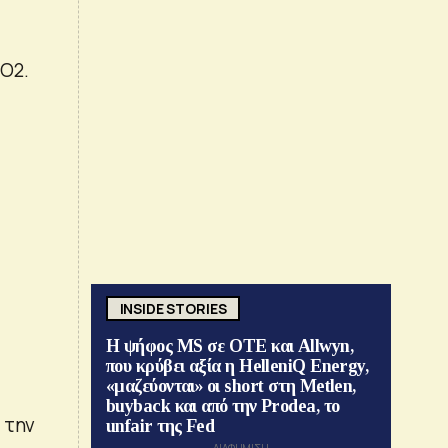
O2.
INSIDE STORIES
Η ψήφος MS σε ΟΤΕ και Allwyn,
που κρύβει αξία η HelleniQ Energy,
«μαζεύονται» οι short στη Metlen,
buyback και από την Prodea, το
 την
unfair της Fed