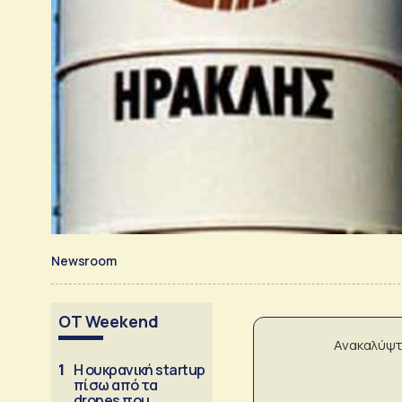
Newsroom
OT Weekend
Ανακαλύψτ
1
Η ουκρανική startup
πίσω από τα
drones που