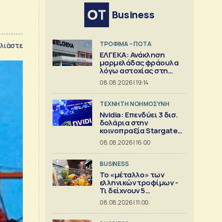
Business
ΤΡΟΦΙΜΑ – ΠΟΤΑ
λιάστε
ΕΛΓΕΚΑ: Ανάκληση
μαρμελάδας φράουλα
λόγω αστοχίας στη
γυάλινη συσκευασία
08.08.2026 | 19:14
TΕΧΝΗΤΗ ΝΟΗΜΟΣΥΝΗ
Nvidia: Επενδύει 3 δισ.
δολάρια στην
κοινοπραξία Stargate
για κέντρα δεδομένων
08.08.2026 | 16:00
BUSINESS
Το «μέταλλο» των
ελληνικών τροφίμων -
Τι δείχνουν 5
ισολογισμοί
08.08.2026 | 11:00