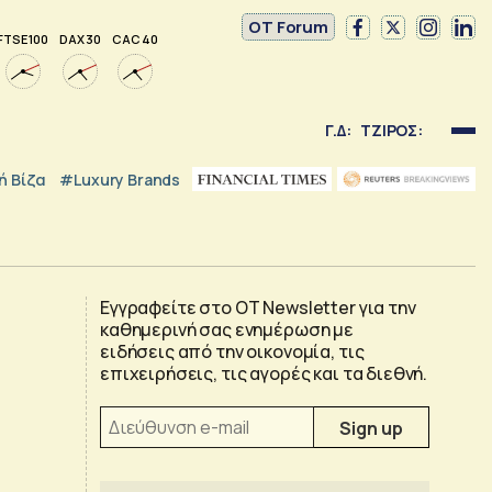
OT Forum
FTSE 100
DAX 30
CAC 40
Γ.Δ:
ΤΖΙΡΟΣ:
 Βίζα
#luxury Brands
Εγγραφείτε στο OT Newsletter για την
καθημερινή σας ενημέρωση με
ειδήσεις από την οικονομία, τις
επιχειρήσεις, τις αγορές και τα διεθνή.