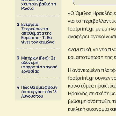
χτυπούν βαθιά τη
Ρωσία
«O Όμιλος Ηρακλής 
για το περιβαλλοντι
2
Ενέργεια:
footprint.gr, με εμπ
Στερεύουν τα
αποθέματα της
αναφέρει ανακοίνωσ
Ευρώπης - Τι θα
γίνει τον χειμώνα
Αναλυτικά, «η νέα π
και αποτύπωση της ε
3
Μπάρκιν (Fed): Σε
αδύναμη
ισορροπία η αγορά
Η ανανεωμένη πλατφό
εργασίας
footprint.gr συγκεντ
καινοτόμες πρακτικέ
4
Πώς θα αμειφθούν
όσοι εργαστούν 15
Ηρακλής σε σχέση με
Αυγούστου
βιώσιμη ανάπτυξη: το
κυκλική οικονομία κα