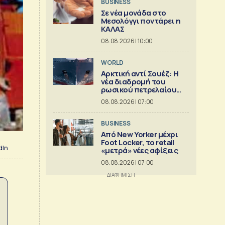
BUSINESS
Σε νέα μονάδα στο
Μεσολόγγι ποντάρει η
ΚΑΛΑΣ
08.08.2026 | 10:00
WORLD
Αρκτική αντί Σουέζ: Η
νέα διαδρομή του
ρωσικού πετρελαίου
[Γράφημα]
08.08.2026 | 07:00
BUSINESS
Από New Yorker μέχρι
Foot Locker, το retail
dIn
«μετρά» νέες αφίξεις
08.08.2026 | 07:00