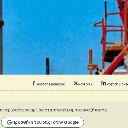
Post on Facebook
Post on X
Post on Linke
ε περισσότερα άρθρα στα αποτελέσματα αναζήτησης
Προσθήκη του ot.gr στην Google