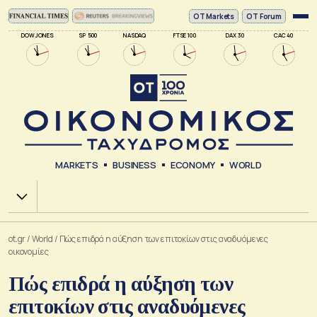
ΟΤ Markets
OT Forum
DOW JONES
SP 500
NASDAQ
FTSE 100
DAX 30
CAC 40
MARKETS
BUSINESS
ECONOMY
WORLD
Χ.Α.
ot.gr
/
World
/
Πώς επιδρά η αύξηση των επιτοκίων στις αναδυόμενες
οικονομίες
Πώς επιδρά η αύξηση των
επιτοκίων στις αναδυόμενες