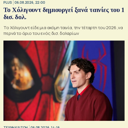
PLUS
06.08.2026, 22:00
Το Χόλιγουντ δημιουργεί ξανά ταινίες του 1
δισ. δολ.
Το Χόλιγουντ είδε μια ακόμη ταινία, την τέταρτη του 2026 ,να
περνά το όριο του ενός δισ. δολαρίων
TΕΧΝΗ ΚΑΙ ΖΩΗ
06.08.2026, 14:16