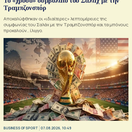
Το «χρυσό» συμβόλαιο του Σαλάχ με την
Τραμπζονσπόρ
Αποκαλύφθηκαν οι «ιδιαίτερες» λεπτομέρειες της
συμφωνίας του Σαλάχ με την Τραμπζονσπόρ και τα μπόνους
προκαλούν… ίλιγγο.
BUSINESS OF SPORT
07.08.2026, 10:49