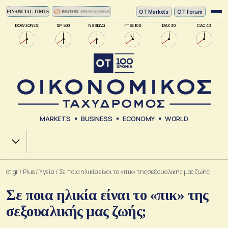
ΟΤ Markets
OT Forum
DOW JONES
SP 500
NASDAQ
FTSE 100
DAX 30
CAC 40
MARKETS
BUSINESS
ECONOMY
WORLD
Χ.Α.
ot.gr
/
Plus
/
Υγεία
/
Σε ποια ηλικία είναι το «πικ» της σεξουαλικής μας ζωής;
Σε ποια ηλικία είναι το «πικ» της
σεξουαλικής μας ζωής;