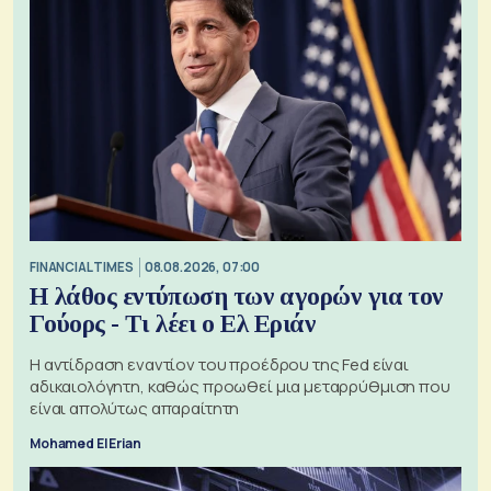
FINANCIAL TIMES
08.08.2026, 07:00
Η λάθος εντύπωση των αγορών για τον
Γούορς - Τι λέει ο Ελ Εριάν
Η αντίδραση εναντίον του προέδρου της Fed είναι
αδικαιολόγητη, καθώς προωθεί μια μεταρρύθμιση που
είναι απολύτως απαραίτητη
Mohamed El Erian