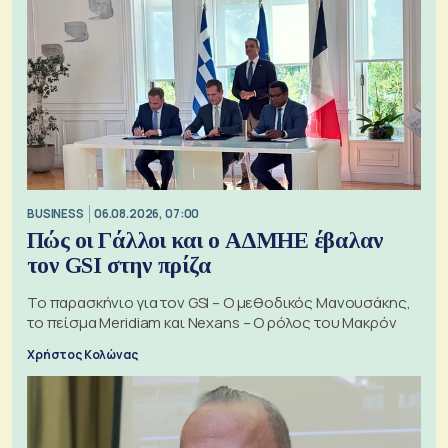
BUSINESS
06.08.2026, 07:00
Πώς οι Γάλλοι και ο ΑΔΜΗΕ έβαλαν
τον GSI στην πρίζα
Το παρασκήνιο για τον GSI – Ο μεθοδικός Μανουσάκης,
το πείσμα Meridiam και Nexans – Ο ρόλος του Μακρόν
Χρήστος Κολώνας