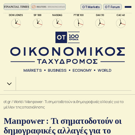
ΟΤ Markets
OT Forum
DOW JONES
SP 500
NASDAQ
FTSE 100
DAX 30
CAC 40
MARKETS
BUSINESS
ECONOMY
WORLD
Χ.Α.
ot.gr
/
World
/
Manpower : Τι σηματοδοτούν οι δημογραφικές αλλαγές για το
μέλλον της απασχόλησης
Manpower : Τι σηματοδοτούν οι
δημογραφικές αλλαγές για το