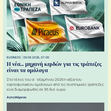
BUSINESS
06.08.2026, 07:00
Η νέα... μηχανή κερδών για τις τράπεζες
είναι τα ομόλογα
Στο τέλος του α΄ εξαμήνου 2026 η αξία του
χαρτοφυλακίου ομολόγων από τις συστημικές τράπεζες
είχε διαμορφωθεί σε 95 δισ. ευρώ
Αγης Μάρκου