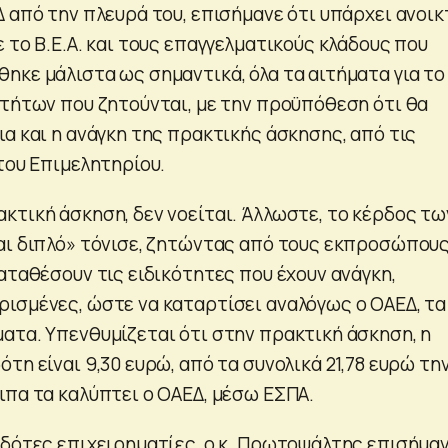
Δ από την πλευρά του, επισήμανε ότι υπάρχει ανοικ
 το Β.Ε.Α. και τους επαγγελματικούς κλάδους που
ηκε μάλιστα ως σημαντικά, όλα τα αιτήματα για το
οτήτων που ζητούνται, με την προϋπόθεση ότι θα
α και η ανάγκη της πρακτικής άσκησης, από τις
του Επιμελητηρίου.
κτική άσκηση, δεν νοείται. Άλλωστε, το κέρδος τω
αι διπλό» τόνισε, ζητώντας από τους εκπροσώπου
αταθέσουν τις ειδικότητες που έχουν ανάγκη,
ισμένες, ώστε να καταρτίσει αναλόγως ο ΟΑΕΔ, τα
ατα. Υπενθυμίζεται ότι στην πρακτική άσκηση, η
τη είναι 9,30 ευρώ, από τα συνολικά 21,78 ευρώ τη
ιπα τα καλύπτει ο ΟΑΕΔ, μέσω ΕΣΠΑ.
οδότες επιχειρηματίες, ο κ. Πρωτοψάλτης επισήμαν