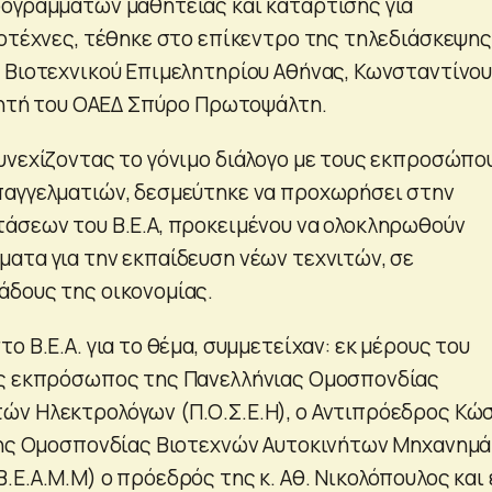
ογραμμάτων μαθητείας και κατάρτισης για
ιοτέχνες, τέθηκε στο επίκεντρο της τηλεδιάσκεψης
 Βιοτεχνικού Επιμελητηρίου Αθήνας, Κωνσταντίνο
ικητή του ΟΑΕΔ Σπύρο Πρωτοψάλτη.
υνεχίζοντας το γόνιμο διάλογο με τους εκπροσώπο
παγγελματιών, δεσμεύτηκε να προχωρήσει στην
άσεων του Β.Ε.Α, προκειμένου να ολοκληρωθούν
ατα για την εκπαίδευση νέων τεχνιτών, σε
δους της οικονομίας.
ο Β.Ε.Α. για το θέμα, συμμετείχαν: εκ μέρους του
ως εκπρόσωπος της Πανελλήνιας Ομοσπονδίας
ών Ηλεκτρολόγων (Π.Ο.Σ.Ε.Η), ο Αντιπρόεδρος Κώ
 της Ομοσπονδίας Βιοτεχνών Αυτοκινήτων Μηχανημ
Ε.Α.Μ.Μ) ο πρόεδρός της κ. Αθ. Νικολόπουλος και 