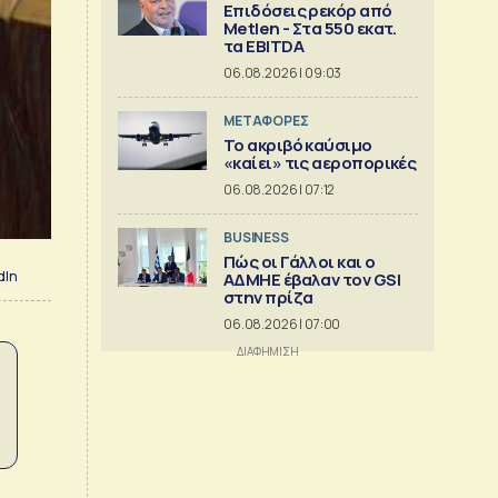
Επιδόσεις ρεκόρ από
Metlen - Στα 550 εκατ.
τα EBITDA
06.08.2026 | 09:03
ΜΕΤΑΦΟΡΕΣ
Το ακριβό καύσιμο
«καίει» τις αεροπορικές
06.08.2026 | 07:12
BUSINESS
Πώς οι Γάλλοι και ο
dIn
ΑΔΜΗΕ έβαλαν τον GSI
στην πρίζα
06.08.2026 | 07:00