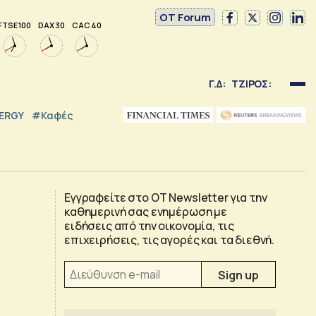
OT Forum
FTSE 100
DAX 30
CAC 40
Γ.Δ:
ΤΖΙΡΟΣ:
NERGY
#καφές
Εγγραφείτε στο OT Newsletter για την
καθημερινή σας ενημέρωση με
ειδήσεις από την οικονομία, τις
επιχειρήσεις, τις αγορές και τα διεθνή.