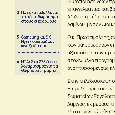
Η υλοποίηση νέων πρ
επαγγελματίες και β
2
Πότε καταβάλλεται
Α΄ Αντιπροέδρου του
το αδειοδωρόσημο
στους οικοδόμους
Δαμίγου, με τον Διο
Ο κ. Πρωτοψάλτης, σ
3
Samsung και SK
Hynix δοκιμάζουν
των μικρομεσαίων ε
κινεζικά τσιπ
αξιοποίηση των προτ
στοχευμένα προγράμμ
4
ΗΠΑ: Στα 275 δισ. ο
λογαριασμός για τα
αναπτυσσόμενους κλά
θωρηκτά «Τραμπ»
Στην τηλεδιάσκεψη στ
Επιμελητηρίου και 
Σωματείων Εργοληπτ
Δαμίγος, εκ μέρους
Μοτοσυκλετών (Ε.Ο.Β.