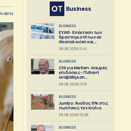
Business
λιάστε
BUSINESS
ΕΥΑΘ: Επέκταση των
δραστηριοτήτων σε
Θεσσαλονίκη και
Χαλκιδική
06.08.2026 | 11:41
BUSINESS
Citi για Metlen: Ισχυρές
επιδόσεις - Πιθανή
αναβάθμιση
προβλέψεων
06.08.2026 | 11:01
BUSINESS
Jumbo: Άνοδος 9% στις
πωλήσεις τον Ιούλιο
06.08.2026 | 10:26
BUSINESS