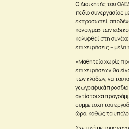
Ο Διοικητής του ΟΑΕ
πεδίο συνεργασίας με
εκπροσωπεί, αποδέχθ
«άνοιγμα» των ειδικ
καλυφθεί στη συνέχει
επιχειρήσεις – μέλη 
«Μαθητεία χωρίς πρα
επιχειρήσεων θα είν
των κλάδων, να του κ
γεωγραφικά προσδιορ
αντίστοιχα προγράμμ
συμμετοχή του εργοδό
ώρα, καθώς τα υπόλο
Σχετικά με τους εργ