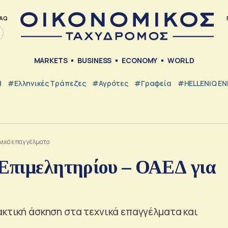
AQ
MARKETS
BUSINESS
ECONOMY
WORLD
Η
#ελληνικές Τράπεζες
#Αγρότες
#Γραφεία
#HELLENiQ E
χνικά επαγγέλματα
 Επιμελητηρίου – ΟΑΕΔ για
ακτική άσκηση στα τεχνικά επαγγέλματα και