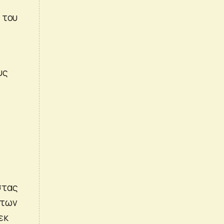
 του
υ
υς
στας
άτων
εκ