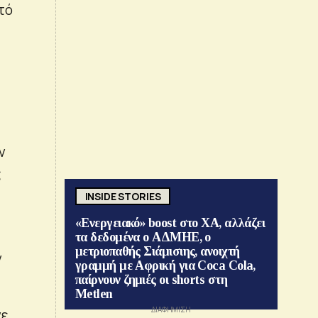
τό
ν
ς
INSIDE STORIES
«Ενεργειακό» boost στο ΧΑ, αλλάζει
τα δεδομένα ο ΑΔΜΗΕ, ο
μετριοπαθής Σιάμισιης, ανοιχτή
ν
γραμμή με Αφρική για Coca Cola,
παίρνουν ζημιές οι shorts στη
Metlen
ε,