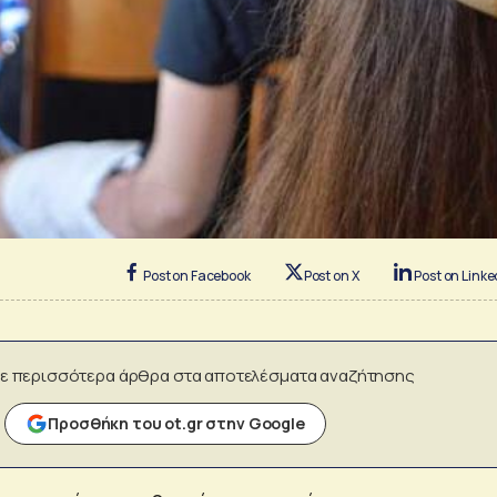
Post on Facebook
Post on X
Post on Linke
ε περισσότερα άρθρα στα αποτελέσματα αναζήτησης
Προσθήκη του ot.gr στην Google