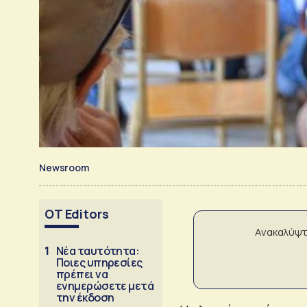
Newsroom
OT Editors
Ανακαλύψτ
1
Νέα ταυτότητα:
Ποιες υπηρεσίες
πρέπει να
ενημερώσετε μετά
την έκδοση