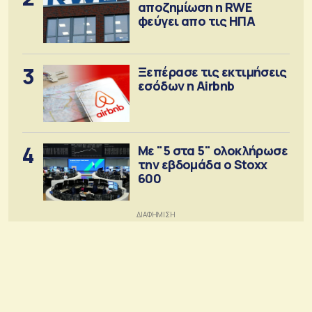
αποζημίωση η RWE
φεύγει απο τις ΗΠΑ
3
Ξεπέρασε τις εκτιμήσεις
εσόδων η Airbnb
4
Με "5 στα 5" ολοκλήρωσε
την εβδομάδα ο Stoxx
600