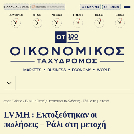
ΟΤ Markets
OT Forum
DOW JONES
SP 500
NASDAQ
FTSE 100
DAX 30
CAC 40
MARKETS
BUSINESS
ECONOMY
WORLD
Χ.Α.
ot.gr
/
World
/
LVMH : Εκτοξεύτηκαν οι πωλήσεις – Ράλι στη μετοχή
LVMH : Εκτοξεύτηκαν οι
πωλήσεις – Ράλι στη μετοχή