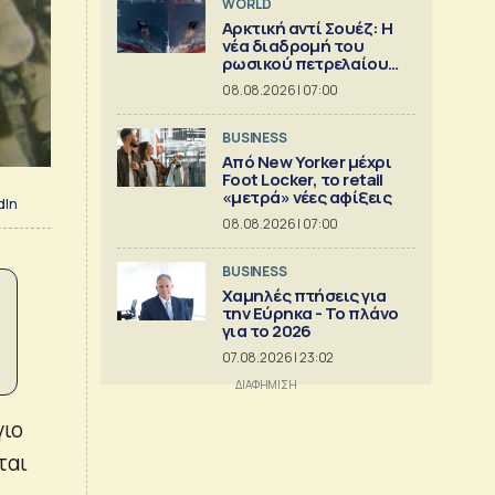
WORLD
Αρκτική αντί Σουέζ: Η
νέα διαδρομή του
ρωσικού πετρελαίου
[Γράφημα]
08.08.2026 | 07:00
BUSINESS
Από New Yorker μέχρι
Foot Locker, το retail
«μετρά» νέες αφίξεις
dIn
08.08.2026 | 07:00
BUSINESS
Χαμηλές πτήσεις για
την Εύρηκα - Το πλάνο
για το 2026
07.08.2026 | 23:02
γιο
ται