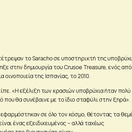
έτρεψαν το Saracho σε υποστηρικτή της υποβρύχ
ξε στην δημιουργία του Crusoe Treasure, ενός από
 οινοποιεία της Ισπανίας, το 2010.
είπε. «Η εξέλιξη των κρασιών υποβρύχια ήταν πολύ
 που θα συνέβαινε με το ίδιο σταφύλι στην ξηρά».
εφαρμόστηκαν σε όλο τον κόσμο, θέτοντας τα θεμ
είναι ένας εξειδικευμένος – αλλά ταχέως
μέας της βιομηχανίας οίνου.