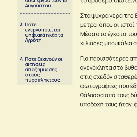
το δροσερό, σκοτειν
όσοι εργαστούν 15
Αυγούστου
Στα ψυχρά νερά της 
μέτρα, όπου οι ιστοί
3
Πότε
ενεργοποιείται
Μέσα στα έγκατα του
ψηφιακά η κάρτα
Αγρότη
χιλιάδες μπουκάλια σ
Για περισσότερες απ
4
Πότε ξεκινούν οι
αιτήσεις
ανενόχλητα στο βυθό
αποζημίωσης
στους
στις σχεδόν σταθερέ
πυρόπληκτους
φωτογραφίες που έδε
θάλασσα από τους δύ
υποδοχή τους ήταν, 