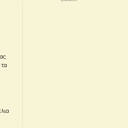
ιας
 τα
έλια