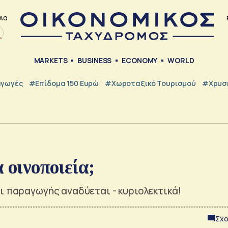
AQ
MARKETS
BUSINESS
ECONOMY
WORLD
γωγές
#Επίδομα 150 Ευρώ
#Χωροταξικό Τουρισμού
#Χρυσή
 οινοποιεία;
ι παραγωγής αναδύεται - κυριολεκτικά!
Σχο