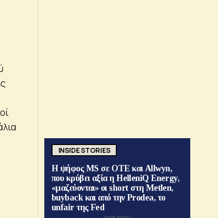
ύ
ης
οί
άλια
INSIDE STORIES
Η ψήφος MS σε ΟΤΕ και Allwyn,
που κρύβει αξία η HelleniQ Energy,
«μαζεύονται» οι short στη Metlen,
buyback και από την Prodea, το
unfair της Fed