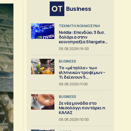
Business
TΕΧΝΗΤΗ ΝΟΗΜΟΣΥΝΗ
Nvidia: Επενδύει 3 δισ.
δολάρια στην
κοινοπραξία Stargate
για κέντρα δεδομένων
08.08.2026 | 16:00
BUSINESS
Το «μέταλλο» των
ελληνικών τροφίμων -
Τι δείχνουν 5
ισολογισμοί
08.08.2026 | 11:00
BUSINESS
Σε νέα μονάδα στο
Μεσολόγγι ποντάρει η
ΚΑΛΑΣ
08.08.2026 | 10:00