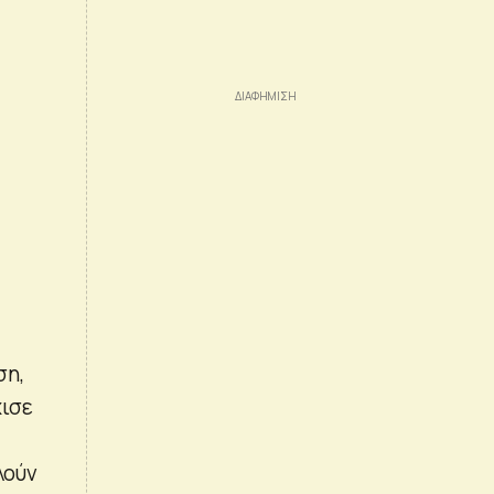
ση,
χισε
λούν