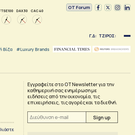
OT Forum
FTSE 100
DAX 30
CAC 40
Γ.Δ:
ΤΖΙΡΟΣ:
 Βίζα
#luxury Brands
Εγγραφείτε στο OT Newsletter για την
καθημερινή σας ενημέρωση με
ειδήσεις από την οικονομία, τις
επιχειρήσεις, τις αγορές και τα διεθνή.
λιάστε