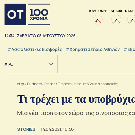
DOW JONES
SP 500
NASD
14:34
ΣΑΒΒΑΤΟ
08
ΑΥΓΟΥΣΤΟΥ
2026
#Ασφαλιστικές Εισφορές
#Χρηματιστήριο Αθηνών
#εξα
Χ.Α.
ot.gr
/
Business
/
Stories
/
Τι τρέχει με τα υποβρύχια οινοποιεία;
Τι τρέχει με τα υποβρύχια
Μια νέα τάση στον χώρο της οινοποσίας κα
STORIES
14.04.2021, 10:56