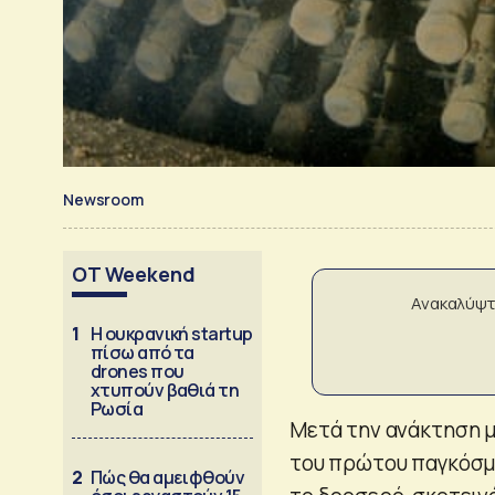
Newsroom
OT Weekend
Ανακαλύψτ
1
Η ουκρανική startup
πίσω από τα
drones που
χτυπούν βαθιά τη
Ρωσία
Μετά την ανάκτηση μ
του πρώτου παγκόσμι
2
Πώς θα αμειφθούν