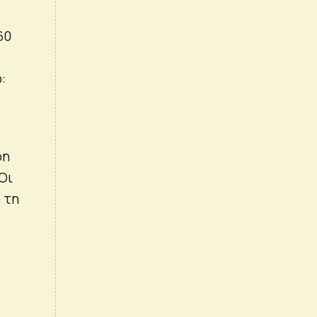
60
:
ρη
Οι
 τη