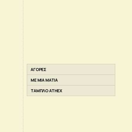
ΑΓΟΡΕΣ
ΜΕ ΜΙΑ ΜΑΤΙΑ
ΤΑΜΠΛΟ ATHEX