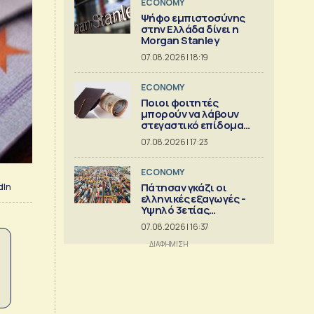
ECONOMY
Ψήφο εμπιστοσύνης
στην Ελλάδα δίνει η
Morgan Stanley
07.08.2026 | 18:19
ECONOMY
Ποιοι φοιτητές
μπορούν να λάβουν
στεγαστικό επίδομα
εως 2.500 ευρώ
07.08.2026 | 17:23
ECONOMY
Πάτησαν γκάζι οι
dIn
ελληνικές εξαγωγές -
Υψηλό 3ετίας
[γραφήματα]
07.08.2026 | 16:37