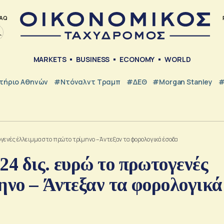
AQ
MARKETS
BUSINESS
ECONOMY
WORLD
τήριο Αθηνών
#Ντόναλντ Τραμπ
#ΔΕΘ
#Morgan Stanley
#
γενές έλλειμμα στο πρώτο τρίμηνο – Άντεξαν τα φορολογικά έσοδα
24 δις. ευρώ το πρωτογενές
ηνο – Άντεξαν τα φορολογικά