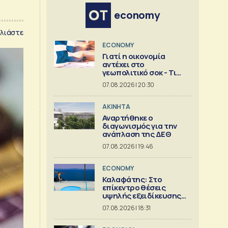
economy
λιάστε
ECONOMY
Γιατί η οικονομία
αντέχει στο
γεωπολιτικό σοκ - Τι
δείχνει ανάλυση της
07.08.2026 | 20:30
Eurobank [γραφήματα]
ΑΚΙΝΗΤΑ
Αναρτήθηκε ο
διαγωνισμός για την
ανάπλαση της ΔΕΘ
07.08.2026 | 19:46
ECONOMY
Καλαφάτης: Στο
επίκεντρο θέσεις
υψηλής εξειδίκευσης
και AI
07.08.2026 | 18:31