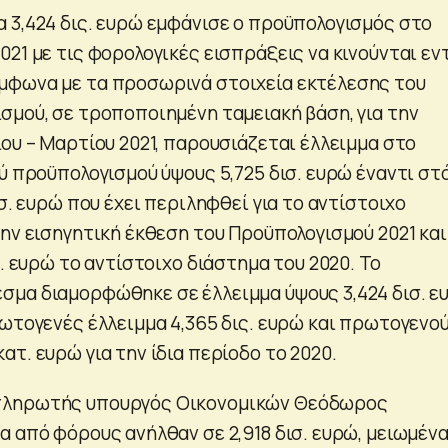
 3,424 δις. ευρώ εμφάνισε ο προϋπολογισμός στο
21 με τις φορολογικές εισπράξεις να κινούνται εν
μφωνα με τα προσωρινά στοιχεία εκτέλεσης του
σμού, σε τροποποιημένη ταμειακή βάση, για την
ου – Μαρτίου 2021, παρουσιάζεται έλλειμμα στο
ύ προϋπολογισμού ύψους 5,725 δισ. ευρώ έναντι στ
ισ. ευρώ που έχει περιληφθεί για το αντίστοιχο
την εισηγητική έκθεση του Προϋπολογισμού 2021 και
σ. ευρώ το αντίστοιχο διάστημα του 2020. Το
μα διαμορφώθηκε σε έλλειμμα ύψους 3,424 δισ. ε
ρωτογενές έλλειμμα 4,365 δις. ευρώ και πρωτογενο
τ. ευρώ για την ίδια περίοδο το 2020.
πληρωτής υπουργός Οικονομικών Θεόδωρος
α από φόρους ανήλθαν σε 2,918 δισ. ευρώ, μειωμέν