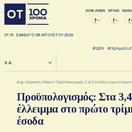
DOW JONES
SP 500
NASD
01:19
ΣΑΒΒΑΤΟ
08
ΑΥΓΟΥΣΤΟΥ
2026
#ΔΕΗ
#Χρηματισ
Χ.Α.
ot.gr
/
Economy
/
Macro
/
Προϋπολογισμός: Στα 3,424 δις. ευρώ το πρωτο
Προϋπολογισμός: Στα 3,4
έλλειμμα στο πρώτο τρίμ
έσοδα