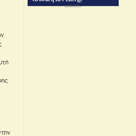
ων
ς
υτή
ψης
στην