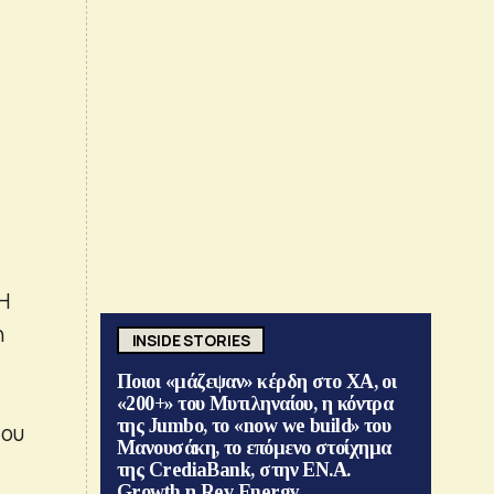
Η
n
INSIDE STORIES
Ποιοι «μάζεψαν» κέρδη στο ΧΑ, οι
«200+» του Μυτιληναίου, η κόντρα
της Jumbo, το «now we build» του
του
Μανουσάκη, το επόμενο στοίχημα
της CrediaBank, στην ΕΝ.Α.
Growth η Rev Energy