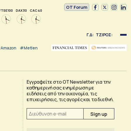
OT Forum
FTSE 100
DAX 30
CAC 40
Γ.Δ:
ΤΖΙΡΟΣ:
Amazon
#Metlen
Εγγραφείτε στο OT Newsletter για την
καθημερινή σας ενημέρωση με
ειδήσεις από την οικονομία, τις
επιχειρήσεις, τις αγορές και τα διεθνή.