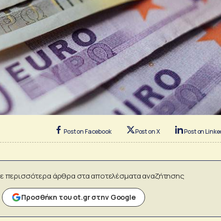
Post on Facebook
Post on X
Post on Linke
ε περισσότερα άρθρα στα αποτελέσματα αναζήτησης
Προσθήκη του ot.gr στην Google