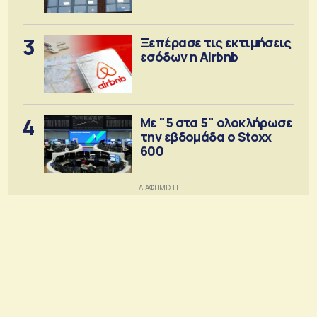
3
Ξεπέρασε τις εκτιμήσεις
εσόδων η Airbnb
4
Με "5 στα 5" ολοκλήρωσε
την εβδομάδα ο Stoxx
600