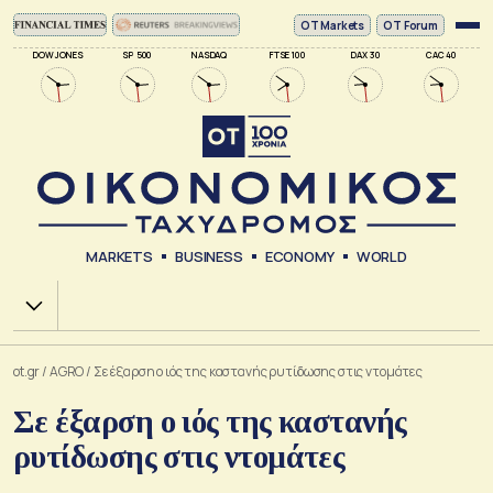
ΟΤ Markets
OT Forum
DOW JONES
SP 500
NASDAQ
FTSE 100
DAX 30
CAC 40
MARKETS
BUSINESS
ECONOMY
WORLD
Χ.Α.
ot.gr
/
AGRO
/
Σε έξαρση ο ιός της καστανής ρυτίδωσης στις ντομάτες
Σε έξαρση ο ιός της καστανής
ρυτίδωσης στις ντομάτες