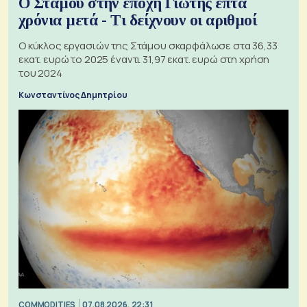
Ο Στάμου στην εποχή Γιώτης επτά
χρόνια μετά - Τι δείχνουν οι αριθμοί
Ο κύκλος εργασιών της Στάμου σκαρφάλωσε στα 36,33
εκατ. ευρώ το 2025 έναντι 31,97 εκατ. ευρώ στη χρήση
του 2024
Κωνσταντίνος Δημητρίου
COMMODITIES
07.08.2026, 22:31