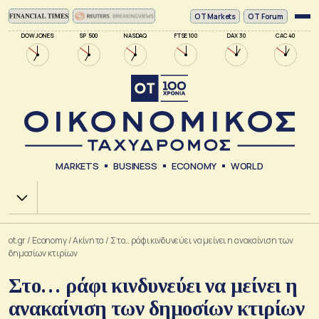
ΟΤ Markets
OT Forum
DOW JONES
SP 500
NASDAQ
FTSE 100
DAX 30
CAC 40
MARKETS
BUSINESS
ECONOMY
WORLD
Χ.Α.
ot.gr
/
Economy
/
Ακίνητα
/
Στο… ράφι κινδυνεύει να μείνει η ανακαίνιση των
δημοσίων κτιρίων
Στο… ράφι κινδυνεύει να μείνει η
ανακαίνιση των δημοσίων κτιρίων