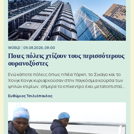
WORLD
09.08.2026, 08:00
Ποιες πόλεις χτίζουν τους περισσότερους
ουρανοξύστες
Ενώ κάποτε πόλεις όπως η Νέα Υόρκη, το Σικάγο και το
Χονγκ Κονγκ κυριαρχούσαν στην παγκόσμια κούρσα των
ψηλών κτιρίων, σήμερα το επίκεντρο έχει μετατοπιστεί
προς την Ασία
Ευθύμιος Τσιλιόπουλος