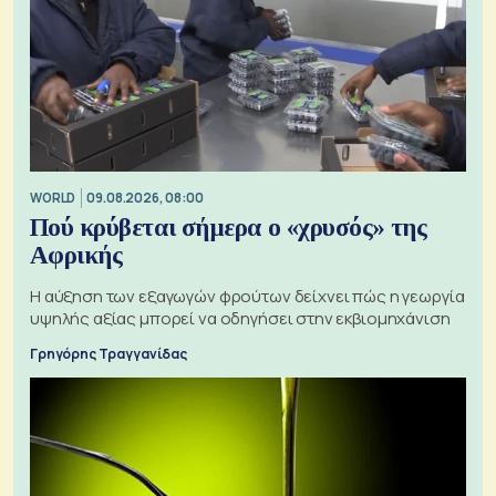
WORLD
09.08.2026, 08:00
Πού κρύβεται σήμερα ο «χρυσός» της
Αφρικής
Η αύξηση των εξαγωγών φρούτων δείχνει πώς η γεωργία
υψηλής αξίας μπορεί να οδηγήσει στην εκβιομηχάνιση
Γρηγόρης Τραγγανίδας