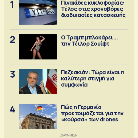
1
Πινακίδες κυκλοφορίας:
Τέλος στις χρονοβόρες
διαδικασίες κατασκευής
2
Ο Τραμπ μπλοκάρει...
την Τέιλορ Σουίφτ
3
Πεζεσκιάν: Τώρα είναι η
καλύτερη στιγμή για
συμφωνία
4
Πώς η Γερμανία
προετοιμάζεται για την
«κούρσα» των drones