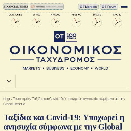
ΟΤ Markets
OT Forum
DOW JONES
SP 500
NASDAQ
FTSE 100
DAX 30
CAC 40
MARKETS
BUSINESS
ECONOMY
WORLD
Χ.Α.
ot.gr
/
Τουρισμός
/
Ταξίδια και Covid-19: Υποχωρεί η ανησυχία σύμφωνα με την
Global Rescue
Ταξίδια και Covid-19: Υποχωρεί η
ανησυχία σύμφωνα με την Global