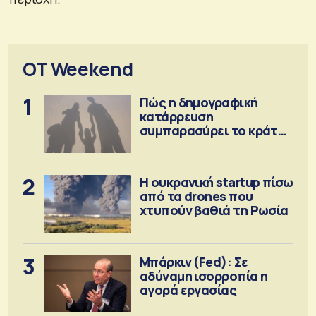
OT Weekend
1
Πώς η δημογραφική
κατάρρευση
συμπαρασύρει το κράτος
πρόνοιας
2
Η ουκρανική startup πίσω
από τα drones που
χτυπούν βαθιά τη Ρωσία
3
Μπάρκιν (Fed): Σε
αδύναμη ισορροπία η
αγορά εργασίας