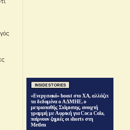
ότι
ργός
ες
INSIDE STORIES
«Ενεργειακό» boost στο ΧΑ, αλλάζει
τα δεδομένα ο ΑΔΜΗΕ, ο
μετριοπαθής Σιάμισιης, ανοιχτή
γραμμή με Αφρική για Coca Cola,
παίρνουν ζημιές οι shorts στη
Metlen