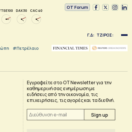
OT Forum
FTSE 100
DAX 30
CAC 40
Γ.Δ:
ΤΖΙΡΟΣ:
ρώπη
#Πετρέλαιο
Εγγραφείτε στο OT Newsletter για την
καθημερινή σας ενημέρωση με
ειδήσεις από την οικονομία, τις
επιχειρήσεις, τις αγορές και τα διεθνή.