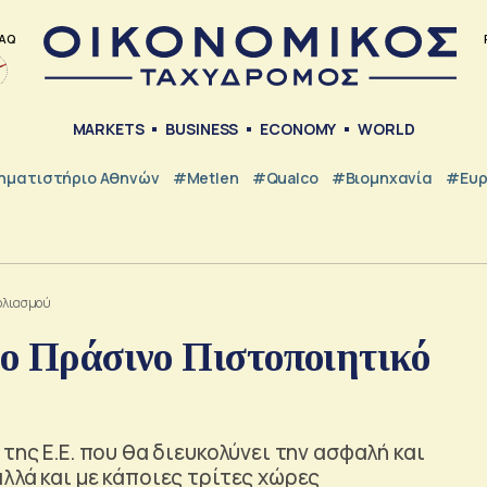
AQ
MARKETS
BUSINESS
ECONOMY
WORLD
ηματιστήριο Αθηνών
#metlen
#Qualco
#Βιομηχανία
#Ευ
βολιασμού
το Πράσινο Πιστοποιητικό
της Ε.Ε. που θα διευκολύνει την ασφαλή και
λλά και με κάποιες τρίτες χώρες