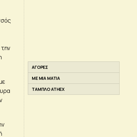
σσός
 την
η
ΑΓΟΡΕΣ
ΜΕ ΜΙΑ ΜΑΤΙΑ
με
ΤΑΜΠΛΟ ATHEX
κυρα
ν
ην
ή