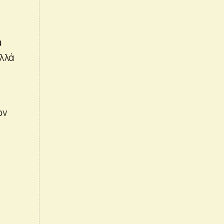
α
λλά
ων