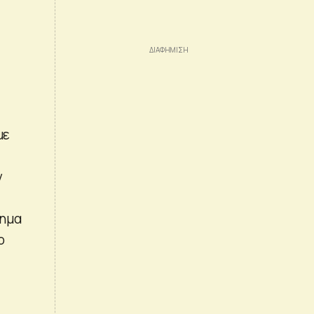
με
ν
λημα
ο