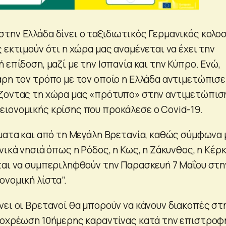
την Ελλάδα δίνει ο ταξιδιωτικός Γερμανικός κολο
 εκτιμούν ότι η χώρα μας αναμένεται να έχει την
 επίδοση, μαζί με την Ισπανία και την Κύπρο. Ενώ,
άρη τον τρόπο με τον οποίο η Ελλάδα αντιμετώπισε
ίζοντας τη χώρα μας «πρότυπο» στην αντιμετώπισ
ιονομικής κρίσης που προκάλεσε ο Covid-19.
ύματα και από τη Μεγάλη Βρετανία, καθώς σύμφωνα 
νικά νησιά όπως η Ρόδος, η Κως, η Ζάκυνθος, η Κέρ
ται να συμπεριληφθούν την Παρασκευή 7 Μαΐου στη
ονομική λίστα”.
νει οι Βρετανοί θα μπορούν να κάνουν διακοπές στ
ποχρέωση 10ήμερης καραντίνας κατά την επιστροφ