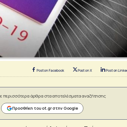
Post on Facebook
Post on X
Post on Linke
ε περισσότερα άρθρα στα αποτελέσματα αναζήτησης
Προσθήκη του ot.gr στην Google