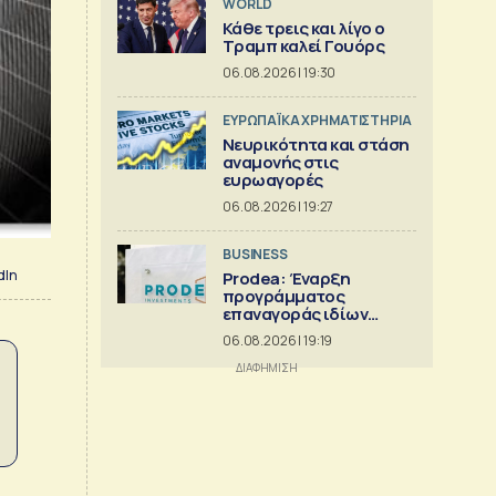
WORLD
Κάθε τρεις και λίγο ο
Τραμπ καλεί Γουόρς
06.08.2026 | 19:30
ΕΥΡΩΠΑΪΚΑ ΧΡΗΜΑΤΙΣΤΗΡΙΑ
Νευρικότητα και στάση
αναμονής στις
ευρωαγορές
06.08.2026 | 19:27
BUSINESS
dIn
Prodea: Έναρξη
προγράμματος
επαναγοράς ιδίων
μετοχών
06.08.2026 | 19:19