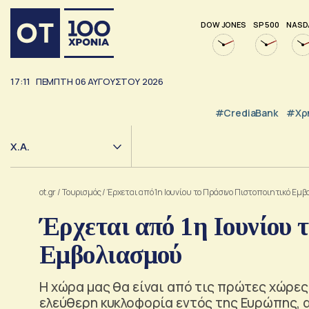
DOW JONES
SP 500
NASD
17:11
ΠΕΜΠΤΗ
06
ΑΥΓΟΥΣΤΟΥ
2026
#CrediaBank
#Χρ
Χ.Α.
ot.gr
/
Τουρισμός
/
Έρχεται από 1η Ιουνίου το Πράσινο Πιστοποιητικό Εμ
Έρχεται από 1η Ιουνίου 
Εμβολιασμού
Η χώρα μας θα είναι από τις πρώτες χώρες 
ελεύθερη κυκλοφορία εντός της Ευρώπης, α