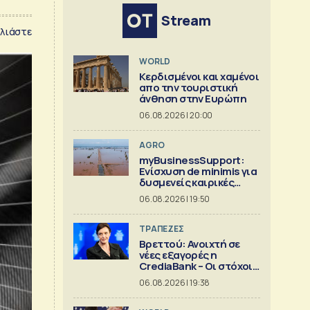
Stream
λιάστε
WORLD
Κερδισμένοι και χαμένοι
απο την τουριστική
άνθηση στην Ευρώπη
06.08.2026 | 20:00
AGRO
myBusinessSupport:
Ενίσχυση de minimis για
δυσμενείς καιρικές
συνθήκες, παγετό και
06.08.2026 | 19:50
λειψυδρία
ΤΡΑΠΕΖΕΣ
Βρεττού: Ανοιχτή σε
νέες εξαγορές η
CrediaBank – Οι στόχοι
για το 2026
06.08.2026 | 19:38