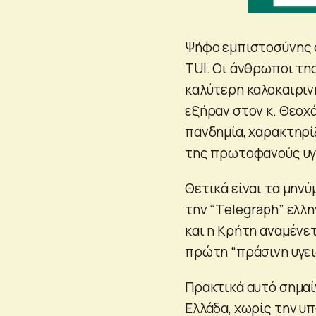
Ψήφο εμπιστοσύνης σ
TUI. Οι άνθρωποι της
καλύτερη καλοκαιρινή
εξήραν στον κ. Θεοχ
πανδημία, χαρακτηρ
της πρωτοφανούς υγε
Θετικά είναι τα μην
την “Τelegraph” ελλη
και η Κρήτη αναμένε
πρώτη “πράσινη υγει
Πρακτικά αυτό σημαί
Ελλάδα, χωρίς την υ