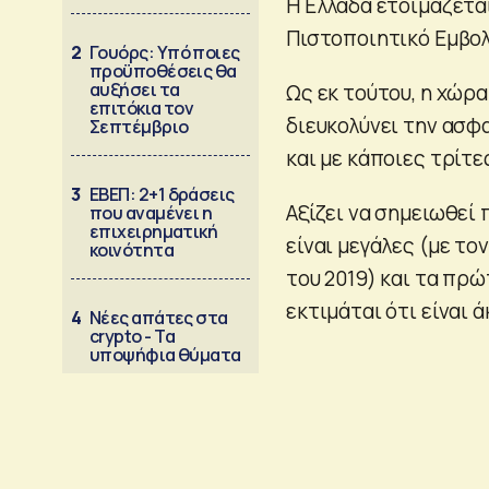
Η Ελλάδα ετοιμάζεται
Πιστοποιητικό Εμβολ
2
Γουόρς: Υπό ποιες
προϋποθέσεις θα
αυξήσει τα
Ως εκ τούτου, η χώρα
επιτόκια τον
διευκολύνει την ασφ
Σεπτέμβριο
και με κάποιες τρίτε
3
ΕΒΕΠ: 2+1 δράσεις
Αξίζει να σημειωθεί 
που αναμένει η
επιχειρηματική
είναι μεγάλες (με τ
κοινότητα
του 2019) και τα πρώ
εκτιμάται ότι είναι 
4
Νέες απάτες στα
crypto - Τα
υποψήφια θύματα