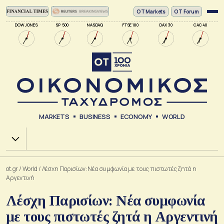
ΟΤ Markets
OT Forum
DOW JONES
SP 500
NASDAQ
FTSE 100
DAX 30
CAC 40
MARKETS
BUSINESS
ECONOMY
WORLD
Χ.Α.
ot.gr
/
World
/
Λέσχη Παρισίων: Nέα συμφωνία με τους πιστωτές ζητά η
Αργεντινή
Λέσχη Παρισίων: Nέα συμφωνία
με τους πιστωτές ζητά η Αργεντινή