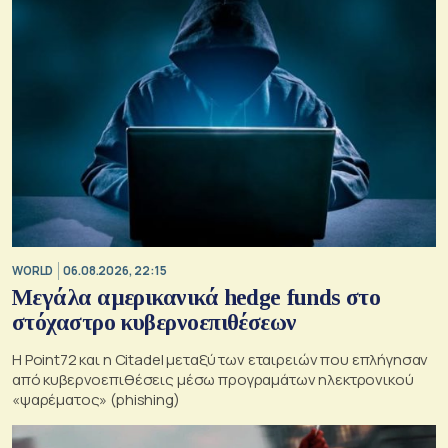
WORLD
06.08.2026, 22:15
Μεγάλα αμερικανικά hedge funds στο
στόχαστρο κυβερνοεπιθέσεων
Η Point72 και η Citadel μεταξύ των εταιρειών που επλήγησαν
από κυβερνοεπιθέσεις μέσω προγραμάτων ηλεκτρονικού
«ψαρέματος» (phishing)