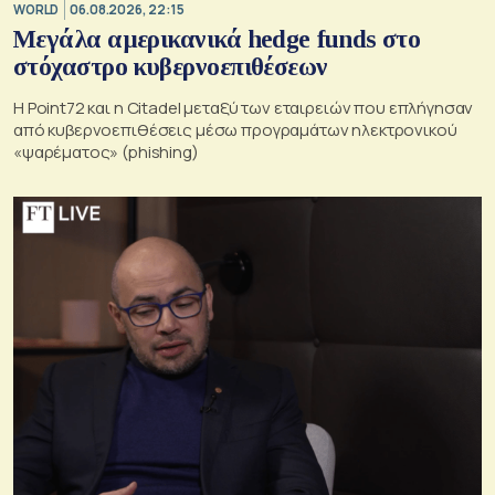
WORLD
06.08.2026, 22:15
Μεγάλα αμερικανικά hedge funds στο
στόχαστρο κυβερνοεπιθέσεων
Η Point72 και η Citadel μεταξύ των εταιρειών που επλήγησαν
από κυβερνοεπιθέσεις μέσω προγραμάτων ηλεκτρονικού
«ψαρέματος» (phishing)