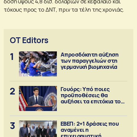
δόση ύψους 4,8 δισ. δολαρίων σε κεφάλαιο και
τόκους προς το ΔΝΤ, πριν τα τέλη της χρονιάς.
OT Editors
1
Απροσδόκητη αύξηση
των παραγγελιών στη
γερμανική βιομηχανία
2
Γουόρς: Υπό ποιες
προϋποθέσεις θα
αυξήσει τα επιτόκια τον
Σεπτέμβριο
3
ΕΒΕΠ: 2+1 δράσεις που
αναμένει η
επιχειρηματική