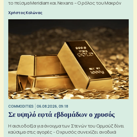
το πείσμα Meridiam και Nexans – Ο ρόλος του Μακρόν
Χρήστος Κολώνας
COMMODITIES
06.08.2026, 09:18
Σε υψηλό εφτά εβδομάδων ο χρυσός
Η αισιοδοξία για άνοιγμα των Στενών του Ορμούζ δίνει
καύσιμα στις αγορές - Ο χρυσός συνεχίζει ανοδικά