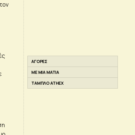
 τον
ές
ΑΓΟΡΕΣ
ΜΕ ΜΙΑ ΜΑΤΙΑ
ε
ΤΑΜΠΛΟ ATHEX
ση
μο