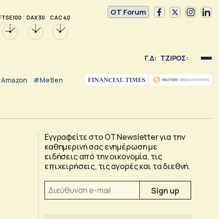
OT Forum
FTSE 100
DAX 30
CAC 40
Γ.Δ:
ΤΖΙΡΟΣ:
Amazon
#Metlen
Εγγραφείτε στο OT Newsletter για την
καθημερινή σας ενημέρωση με
ειδήσεις από την οικονομία, τις
επιχειρήσεις, τις αγορές και τα διεθνή.