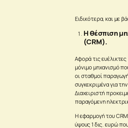
Ειδικότερα, και με β
Η θέσπιση μ
(CRM).
Αφορά τις ευέλικτες
μόνιμο μηχανισμό πο
οι σταθμοί παραγωγή
συγκεκριμένα για την
Διαχειριστή προκειμ
παραγόμενη ηλεκτρικ
Η εφαρμογή του CRM 
ύψους 1 δις. ευρώ πο