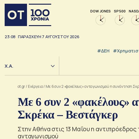
DOW JONES
SP 500
NASD
23:08
ΠΑΡΑΣΚΕΥΉ
7
ΑΥΓΟΎΣΤΟΥ
2026
#ΔΕΗ
#Χρηματισ
Χ.Α.
ot.gr
/
Ενέργεια
/
Με 6 συν 2 «φακέλους» ανταγωνισμού η συνάντηση Σκρ
Με 6 συν 2 «φακέλους» 
Σκρέκα – Βεστάγκερ
Στην Αθήνα στις 13 Μαΐου η αντιπρόεδρος 
ανταγωνισμού