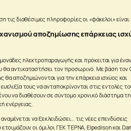
άση τις διαθέσιμες πληροφορίες οι «φάκελοι» είναι:
ηχανισμού αποζημίωσης επάρκειας ισχ
 μονάδες ηλεκτροπαραγωγής και πρόκειται για ένα
υ θα αντικαταστήσει τον προσωρινό. Με βάση τον
ς θα αποζημιώνονται για την επάρκεια ισχύος και
 ευελιξία τους να ανταποκρίνονται στις εντολές το
ένου να διαθέσουν σε σύντομο χρονικό διάστημα τη
ή ενέργειας.
αναμένεται να ξεκλειδώσει… τις νέες επενδύσεις
υ ετοιμάζουν οι όμιλοι ΓΕΚ ΤΕΡΝΑ, Elpedison και D