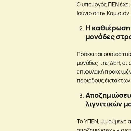
Ο υπουργός ΠΕΝ έχει
Ιούνιο στην Κομισιόν.
Η καθιέρωση 
μονάδες στρα
Πρόκειται ουσιαστικά
μονάδες της ΔΕΗ, οι 
επιφυλακή προκειμέν
περιόδους έκτακτων
Αποζημιώσεις
λιγνιτικών μ
Το ΥΠΕΝ, μιμούμενο α
αποζημιώσεων για επ