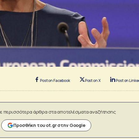
Post on Facebook
Post on X
Post on Linke
ε περισσότερα άρθρα στα αποτελέσματα αναζήτησης
Προσθήκη του ot.gr στην Google