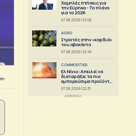
Χαμηλές πτήσεις για
την Εύρηκα - Το πλάνο
για το 2026
07.08.2026 | 23:02
AGRO
Στρατός στην «καρδιά»
του αβοκάντο
07.08.2026 | 22:45
COMMODITIES
Ελ Νίνιο: Απειλεί να
διαταράξει τα πιο
dIn
εμπορεύσιμα προϊόντα
στον κόσμο
07.08.2026 | 22:31