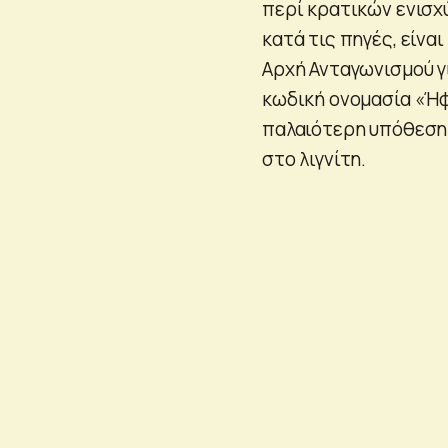
περί κρατικών ενισχ
κατά τις πηγές, είν
Αρχή Ανταγωνισμού γι
κωδική ονομασία «Ήφα
παλαιότερη υπόθεση 
στο λιγνίτη.