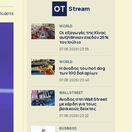
Stream
λιάστε
WORLD
Οι εξαγωγές της Κίνας
αυξήθηκαν σχεδόν 25%
τον Ιούλιο
07.08.2026 | 23:58
WORLD
Η άνοδος του hot dog
των 100 δολαρίων
07.08.2026 | 23:40
WALL STREET
Ανοδος στη Wall Street
με κέρδη για τους
βασικούς δείκτες
07.08.2026 | 23:22
BUSINESS