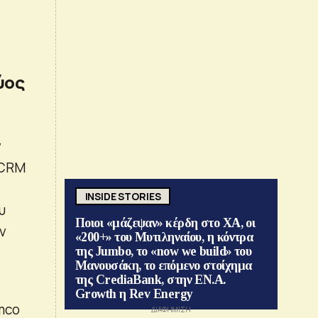
ύος
ν
 CRM
INSIDE STORIES
υ
Ποιοι «μάζεψαν» κέρδη στο ΧΑ, οι
ν
«200+» του Μυτιληναίου, η κόντρα
της Jumbo, το «now we build» του
Μανουσάκη, το επόμενο στοίχημα
της CrediaBank, στην ΕΝ.Α.
Growth η Rev Energy
amco