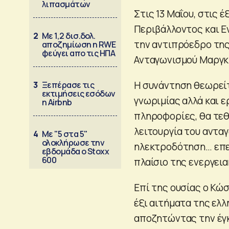
λιπασμάτων
Στις 13 Μαΐου, στις 
Περιβάλλοντος και Ε
2
Με 1,2 δισ.δολ.
την αντιπρόεδρο της
αποζημίωση η RWE
φεύγει απο τις ΗΠΑ
Ανταγωνισμού Μαργκ
Η συνάντηση θεωρείτ
3
Ξεπέρασε τις
εκτιμήσεις εσόδων
γνωριμίας αλλά και ε
η Airbnb
πληροφορίες, θα τε
λειτουργία του αντα
4
Με "5 στα 5"
ολοκλήρωσε την
ηλεκτροδότηση… επε
εβδομάδα ο Stoxx
600
πλαίσιο της ενεργει
Επί της ουσίας ο Κώ
έξι αιτήματα της ελ
αποζητώντας την έγκ