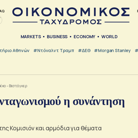
AQ
MARKETS
BUSINESS
ECONOMY
WORLD
τήριο Αθηνών
#Ντόναλντ Τραμπ
#ΔΕΘ
#Morgan Stanley
#
έκα – Βεστάγκερ
ανταγωνισμού η συνάντηση
της Κομισιόν και αρμόδια για θέματα