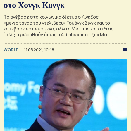
στο Χονγκ Κονγκ
Το ανέβασε στα κοινωνικά δίκτυα ο Κινέζος
«μεγιστάνας του ντελίβερι» Γουάνγκ Σινγκ και το
κατέβασε εσπευσμένα, αλλά η Meituan και ο ίδιος
ίσως τιμωρηθούν όπως η Alibaba και ο Τζακ Μα
WORLD
11.05.2021, 10:18