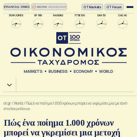
ΟΤ Markets
OT Forum
DOW JONES
SP 500
NASDAQ
FTSE 100
DAX 30
CAC 40
MARKETS
BUSINESS
ECONOMY
WORLD
Χ.Α.
ot.gr
/
World
/
Πώς ένα ποίημα 1.000 χρόνων μπορεί να γκρεμίσει μια μετοχή
στο Χονγκ Κονγκ
Πώς ένα ποίημα 1.000 χρόνων
μπορεί να γκρεμίσει μια μετοχή