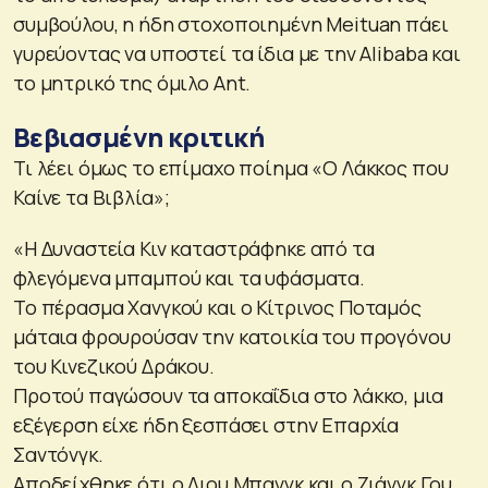
συμβούλου, η ήδη στοχοποιημένη Meituan πάει
γυρεύοντας να υποστεί τα ίδια με την Alibaba και
το μητρικό της όμιλο Ant.
Βεβιασμένη κριτική
Τι λέει όμως το επίμαχο ποίημα «Ο Λάκκος που
Καίνε τα Βιβλία»;
«Η Δυναστεία Κιν καταστράφηκε από τα
φλεγόμενα μπαμπού και τα υφάσματα.
Το πέρασμα Χανγκού και ο Κίτρινος Ποταμός
μάταια φρουρούσαν την κατοικία του προγόνου
του Κινεζικού Δράκου.
Προτού παγώσουν τα αποκαΐδια στο λάκκο, μια
εξέγερση είχε ήδη ξεσπάσει στην Επαρχία
Σαντόνγκ.
Αποδείχθηκε ότι ο Λιου Μπανγκ και ο Ζιάνγκ Γου