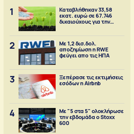
1
Καταβλήθηκαν 33,58
εκατ. ευρώ σε 67.746
δικαιούχους για την
αγορά λιπασμάτων
2
Με 1,2 δισ.δολ.
αποζημίωση η RWE
φεύγει απο τις ΗΠΑ
3
Ξεπέρασε τις εκτιμήσεις
εσόδων η Airbnb
4
Με "5 στα 5" ολοκλήρωσε
την εβδομάδα ο Stoxx
600