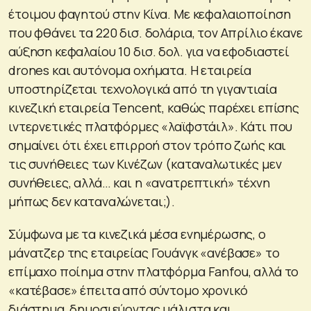
έτοιμου φαγητού στην Κίνα. Με κεφαλαιοποίηση
που φθάνει τα 220 δισ. δολάρια, τον Απρίλιο έκανε
αύξηση κεφαλαίου 10 δισ. δολ. για να εφοδιαστεί
drones και αυτόνομα οχήματα. Η εταιρεία
υποστηρίζεται τεχνολογικά από τη γιγαντιαία
κινεζική εταιρεία Tencent, καθώς παρέχει επίσης
ιντερνετικές πλατφόρμες «λαϊφστάιλ». Κάτι που
σημαίνει ότι έχει επιρροή στον τρόπο ζωής και
τις συνήθειες των Κινέζων (καταναλωτικές μεν
συνήθειες, αλλά… και η «ανατρεπτική» τέχνη
μήπως δεν καταναλώνεται;).
Σύμφωνα με τα κινεζικά μέσα ενημέρωσης, ο
μάνατζερ της εταιρείας Γουάνγκ «ανέβασε» το
επίμαχο ποίημα στην πλατφόρμα Fanfou, αλλά το
«κατέβασε» έπειτα από σύντομο χρονικό
διάστημα, δημοσιεύοντας μάλιστα και