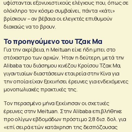
υφίστανται εξονυχιστικούς ελέγχους που, όπως σε
ολόκληρο τον κόσμο συμβαίνει, πάντα «κάτι»
βρίσκουν – αν βέβαια οι ελεγκτές επιθυμούν
διακαώς να το βρουν.
Το προηγούμενο του Τζακ Μα
Για την ακρίβεια, η Meituan είχε ήδη μπει στο
στόχαστρο των αρχών. Ήταν η δεύτερη, μετά την
Alibaba του διάσημου κινέζου Κροίσου Τζακ Μα,
γιγαντιαίων διαστάσεων εταιρεία στην Κίνα για
την οποία είχαν ξεκινήσει έρευνες για ενδεχόμενες
μονοπωλιακές πρακτικές της.
Τον περασμένο μήνα ξεκίνησαν οι σχετικές
έρευνες στην Meituan. Στην Alibaba επιβλήθηκε
προ ολίγων εβδομάδων πρόστιμο 2,8 δισ. δολ. για
«επί σειρά ετών κατάχρηση της δεσπόζουσας