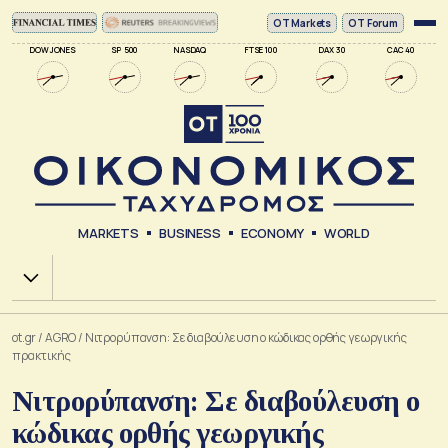
ΟΤ Markets
OT Forum
DOW JONES
SP 500
NASDAQ
FTSE 100
DAX 30
CAC 40
MARKETS
BUSINESS
ECONOMY
WORLD
Χ.Α.
ot.gr
/
AGRO
/
Νιτρορύπανση: Σε διαβούλευση ο κώδικας ορθής γεωργικής
πρακτικής
Νιτρορύπανση: Σε διαβούλευση ο
κώδικας ορθής γεωργικής