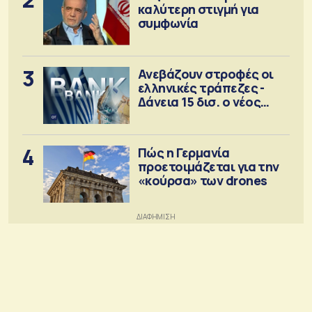
καλύτερη στιγμή για
συμφωνία
3
Ανεβάζουν στροφές οι
ελληνικές τράπεζες -
Δάνεια 15 δισ. ο νέος
στόχος
4
Πώς η Γερμανία
προετοιμάζεται για την
«κούρσα» των drones