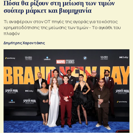
Πόσα θα ρίξουν στη μείωση των τιμών
σούπερ μάρκετ και βιομηχανία
Τι αναφέρουν στον ΟΤ πηγές της αγοράς για το κόστος
χρηματοδότησης της μείωσης των τιμών - Το αγκάθι του
πλαφόν
Δημήτρης Χαροντάκης