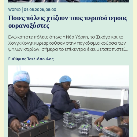
WORLD
09.08.2026, 08:00
Ποιες πόλεις χτίζουν τους περισσότερους
ουρανοξύστες
Ενώ κάποτε πόλεις όπως η Νέα Υόρκη, το Σικάγο και το
Χονγκ Κονγκ κυριαρχούσαν στην παγκόσμια κούρσα των
ψηλών κτιρίων, σήμερα το επίκεντρο έχει μετατοπιστεί
προς την Ασία
Ευθύμιος Τσιλιόπουλος