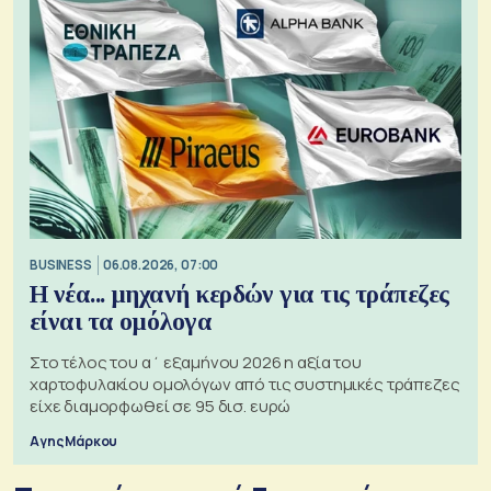
BUSINESS
06.08.2026, 07:00
Η νέα... μηχανή κερδών για τις τράπεζες
είναι τα ομόλογα
Στο τέλος του α΄ εξαμήνου 2026 η αξία του
χαρτοφυλακίου ομολόγων από τις συστημικές τράπεζες
είχε διαμορφωθεί σε 95 δισ. ευρώ
Αγης Μάρκου