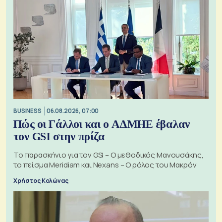
BUSINESS
06.08.2026, 07:00
Πώς οι Γάλλοι και ο ΑΔΜΗΕ έβαλαν
τον GSI στην πρίζα
Το παρασκήνιο για τον GSI – Ο μεθοδικός Μανουσάκης,
το πείσμα Meridiam και Nexans – Ο ρόλος του Μακρόν
Χρήστος Κολώνας