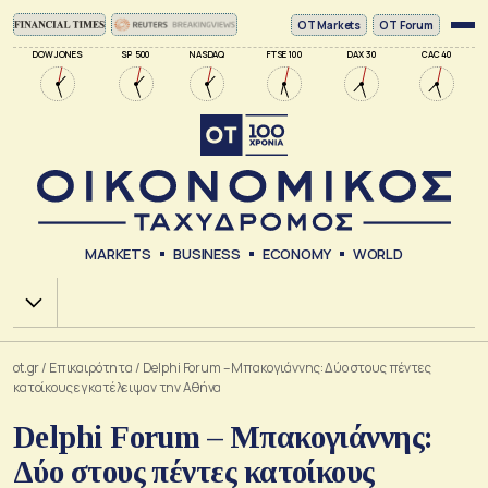
ΟΤ Markets
OT Forum
DOW JONES
SP 500
NASDAQ
FTSE 100
DAX 30
CAC 40
MARKETS
BUSINESS
ECONOMY
WORLD
Χ.Α.
ot.gr
/
Επικαιρότητα
/
Delphi Forum – Μπακογιάννης: Δύο στους πέντες
κατοίκους εγκατέλειψαν την Αθήνα
Delphi Forum – Μπακογιάννης:
Δύο στους πέντες κατοίκους