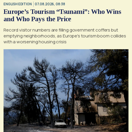
ENGLISH EDITION
07.08.2026, 08:38
Europe’s Tourism “Tsunami”: Who Wins
and Who Pays the Price
Record visitor numbers are filling government coffers but
emptying neighborhoods, as Europe's tourism boom collides
with a worsening housing crisis