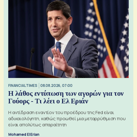
FINANCIAL TIMES
08.08.2026, 07:00
Η λάθος εντύπωση των αγορών για τον
Γούορς - Τι λέει ο Ελ Εριάν
Η αντίδραση εναντίον του προέδρου της Fed είναι
αδικαιολόγητη, καθώς προωθεί μια μεταρρύθμιση που
είναι απολύτως απαραίτητη
Mohamed El Erian