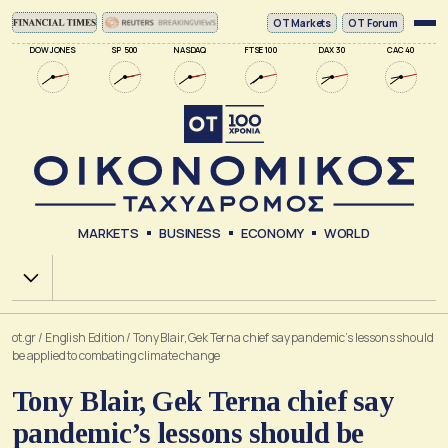
ΟΤ Markets
OT Forum
DOW JONES
SP 500
NASDAQ
FTSE 100
DAX 30
CAC 40
MARKETS
BUSINESS
ECONOMY
WORLD
Χ.Α.
ot.gr
/
English Edition
/
Tony Blair, Gek Terna chief say pandemic’s lessons should
be applied to combating climate change
Tony Blair, Gek Terna chief say
pandemic’s lessons should be