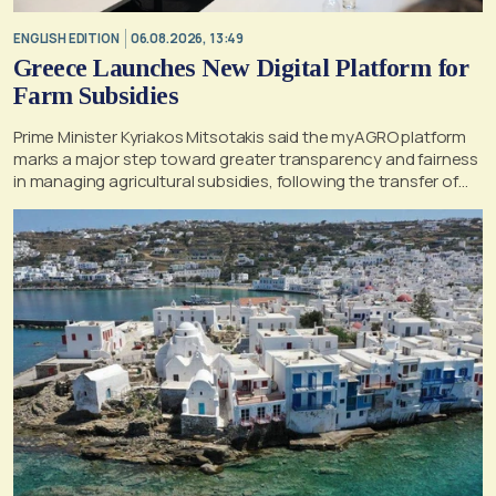
ENGLISH EDITION
06.08.2026, 13:49
Greece Launches New Digital Platform for
Farm Subsidies
Prime Minister Kyriakos Mitsotakis said the myAGRO platform
marks a major step toward greater transparency and fairness
in managing agricultural subsidies, following the transfer of
former OPEKEPE functions to the tax authority