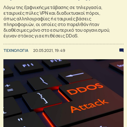
Λόγω της ξαφνικής μετάβασης σε τηλεργασία,
εταιρικές πύλες VPN και διαδικτυακοί πόροι,
όπως αλληλογραφίες ή εταιρικές βάσεις
πληροφοριών, οι οποίες στο παρελθόν ήταν
διαθέσιμες μόνο στο εσωτερικό του οργανισμού,
έγιναν στόχος για επιθέσεις DDoS.
ΤΕΧΝΟΛΟΓΙΑ
20.05.2021, 19:49