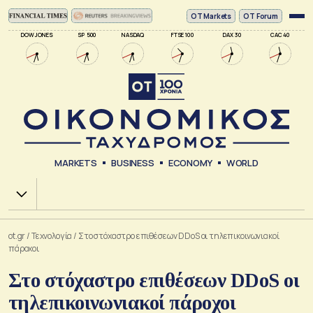
ΟΤ Markets
OT Forum
DOW JONES
SP 500
NASDAQ
FTSE 100
DAX 30
CAC 40
MARKETS
BUSINESS
ECONOMY
WORLD
Χ.Α.
ot.gr
/
Τεχνολογία
/
Στο στόχαστρο επιθέσεων DDoS οι τηλεπικοινωνιακοί
πάροχοι
Στο στόχαστρο επιθέσεων DDoS οι
τηλεπικοινωνιακοί πάροχοι