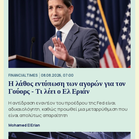
FINANCIAL TIMES
08.08.2026, 07:00
Η λάθος εντύπωση των αγορών για τον
Γούορς - Τι λέει ο Ελ Εριάν
Η αντίδραση εναντίον του προέδρου της Fed είναι
αδικαιολόγητη, καθώς προωθεί μια μεταρρύθμιση που
είναι απολύτως απαραίτητη
Mohamed El Erian