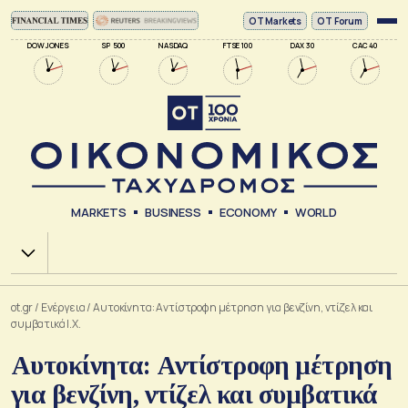
ΟΤ Markets
OT Forum
DOW JONES
SP 500
NASDAQ
FTSE 100
DAX 30
CAC 40
MARKETS
BUSINESS
ECONOMY
WORLD
Χ.Α.
ot.gr
/
Ενέργεια
/
Αυτοκίνητα: Αντίστροφη μέτρηση για βενζίνη, ντίζελ και
συμβατικά Ι.Χ.
Αυτοκίνητα: Αντίστροφη μέτρηση
για βενζίνη, ντίζελ και συμβατικά