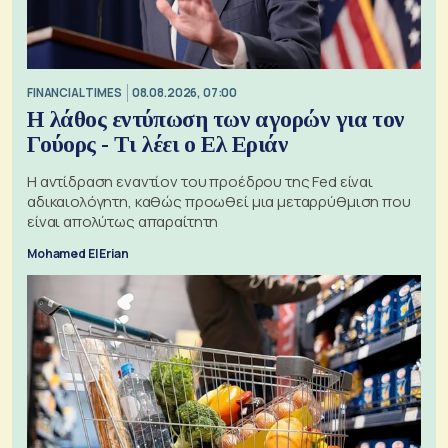
FINANCIAL TIMES
08.08.2026, 07:00
Η λάθος εντύπωση των αγορών για τον
Γούορς - Τι λέει ο Ελ Εριάν
Η αντίδραση εναντίον του προέδρου της Fed είναι
αδικαιολόγητη, καθώς προωθεί μια μεταρρύθμιση που
είναι απολύτως απαραίτητη
Mohamed El Erian