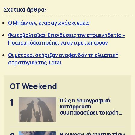
Σχετικά άρθρα:
Ο Μπάιντεν, ένας αγωγός κι εμείς
Φωτοβολταϊκά: Επενδύσεις την επόμενη 5ετία –
Ποια εμπόδια πρέπει να αντιμετωπίσουν
Οι μέτοχοι στήριξαν αναφανδόν τη κλιματική
στρατηγική της Total
OT Weekend
1
Πώς η δημογραφική
κατάρρευση
συμπαρασύρει το κράτος
πρόνοιας
Η ουκρανική startup πίσω