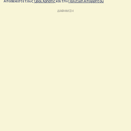
Αποδέχεστε τους
Όροι Χρήσης
και την
Πολιτικη Απορρήτου