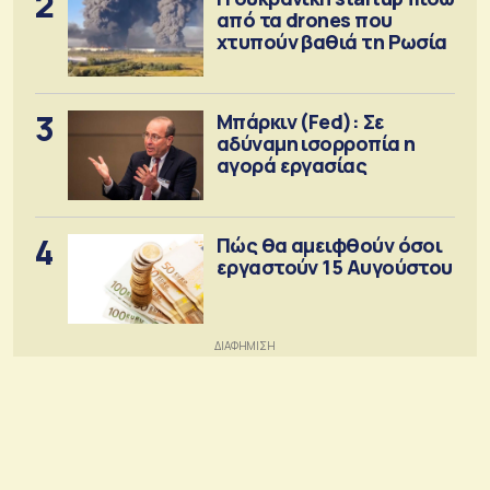
2
από τα drones που
χτυπούν βαθιά τη Ρωσία
3
Μπάρκιν (Fed): Σε
αδύναμη ισορροπία η
αγορά εργασίας
4
Πώς θα αμειφθούν όσοι
εργαστούν 15 Αυγούστου