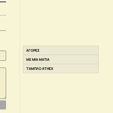
ΑΓΟΡΕΣ
ΜΕ ΜΙΑ ΜΑΤΙΑ
ΤΑΜΠΛΟ ATHEX