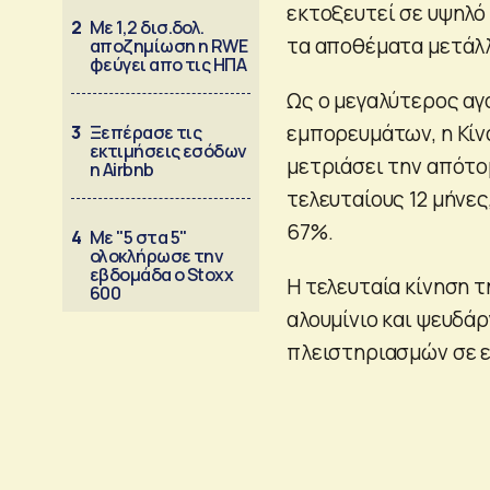
εκτοξευτεί σε υψηλό 
2
Με 1,2 δισ.δολ.
τα αποθέματα μετάλλ
αποζημίωση η RWE
φεύγει απο τις ΗΠΑ
Ως ο μεγαλύτερος αγ
εμπορευμάτων, η Κίν
3
Ξεπέρασε τις
εκτιμήσεις εσόδων
μετριάσει την απότο
η Airbnb
τελευταίους 12 μήνε
67%.
4
Με "5 στα 5"
ολοκλήρωσε την
εβδομάδα ο Stoxx
Η τελευταία κίνηση τ
600
αλουμίνιο και ψευδά
πλειστηριασμών σε 