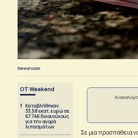
Newsroom
OT Weekend
Ανακαλύψτ
1
Καταβλήθηκαν
33,58 εκατ. ευρώ σε
67.746 δικαιούχους
για την αγορά
λιπασμάτων
Σε μια προσπάθεια να