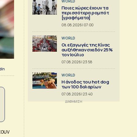
WORLD
Ποιες χώρες έχουν τα
περισσότερα ρομπότ
[γραφήματα]
08.08.2026 | 07:00
WORLD
Οι εξαγωγές της Κίνας
αυξήθηκαν σχεδόν 25%
τον Ιούλιο
07.08.2026 | 23:58
dIn
WORLD
Η άνοδος του hot dog
των 100 δολαρίων
07.08.2026 | 23:40
χουν