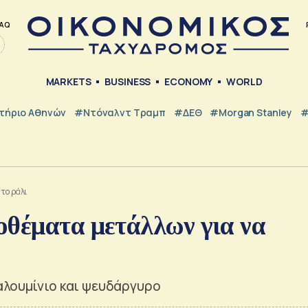
AQ
MARKETS
BUSINESS
ECONOMY
WORLD
τήριο Αθηνών
#Ντόναλντ Τραμπ
#ΔΕΘ
#Morgan Stanley
#
το ράλι
οθέματα μετάλλων για να
αλουμίνιο και ψευδάργυρο