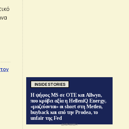
τικό
ήνα
 τον
INSIDE STORIES
Η ψήφος MS σε ΟΤΕ και Allwyn,
που κρύβει αξία η HelleniQ Energy,
«μαζεύονται» οι short στη Metlen,
buyback και από την Prodea, το
unfair της Fed