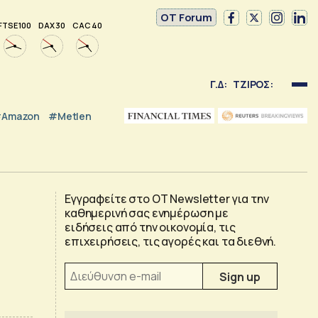
OT Forum
FTSE 100
DAX 30
CAC 40
Γ.Δ:
ΤΖΙΡΟΣ:
Amazon
#Metlen
Εγγραφείτε στο OT Newsletter για την
καθημερινή σας ενημέρωση με
ειδήσεις από την οικονομία, τις
επιχειρήσεις, τις αγορές και τα διεθνή.