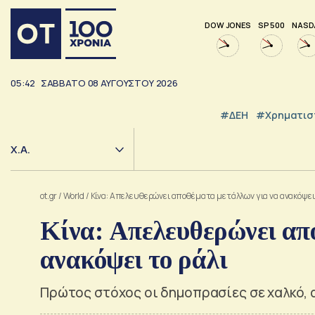
DOW JONES
SP 500
NASD
05:42
ΣΑΒΒΑΤΟ
08
ΑΥΓΟΥΣΤΟΥ
2026
#ΔΕΗ
#Χρηματισ
Χ.Α.
ot.gr
/
World
/
Κίνα: Απελευθερώνει αποθέματα μετάλλων για να ανακόψει 
Κίνα: Απελευθερώνει απ
ανακόψει το ράλι
Πρώτος στόχος οι δημοπρασίες σε χαλκό, 