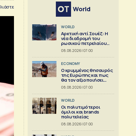
λιάστε
World
WORLD
Αρκτική αντί Σουέζ: Η
νέα διαδρομή του
ρωσικού πετρελαίου
[Γράφημα]
08.08.2026 | 07:00
ECONOMY
Ο κρυμμένος θησαυρός
της Ευρώπης και πως
θα τον αξιοποιήσει
[γράφημα]
08.08.2026 | 07:00
WORLD
Οι πολυτιμότεροι
όμιλοι και brands
πολυτελείας
08.08.2026 | 07:00