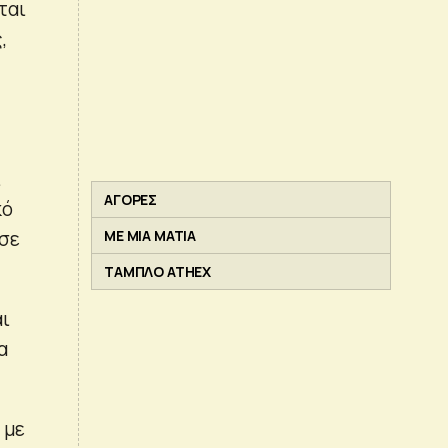
ται
,
ι
ΑΓΟΡΕΣ
κό
ύσε
ΜΕ ΜΙΑ ΜΑΤΙΑ
ΤΑΜΠΛΟ ATHEX
αι
α
 με