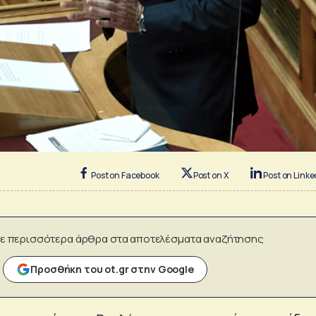
Post on Facebook
Post on X
Post on Linke
ε περισσότερα άρθρα στα αποτελέσματα αναζήτησης
Προσθήκη του ot.gr στην Google