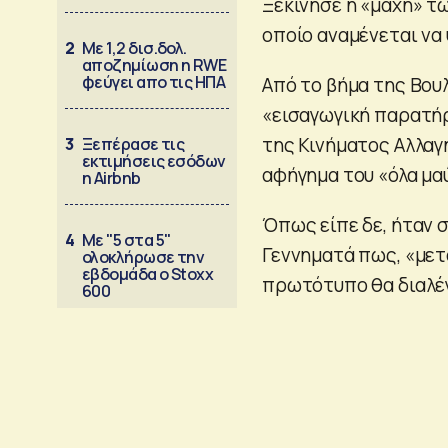
Ξεκίνησε η «μάχη» τ
οποίο αναμένεται να
2
Με 1,2 δισ.δολ.
αποζημίωση η RWE
φεύγει απο τις ΗΠΑ
Από το βήμα της Βου
«εισαγωγική παρατή
της Κινήματος Αλλαγ
3
Ξεπέρασε τις
εκτιμήσεις εσόδων
αφήγημα του «όλα μα
η Airbnb
Όπως είπε δε, ήταν σ
4
Με "5 στα 5"
Γεννηματά πως, «μετ
ολοκλήρωσε την
εβδομάδα ο Stoxx
πρωτότυπο θα διαλέγ
600