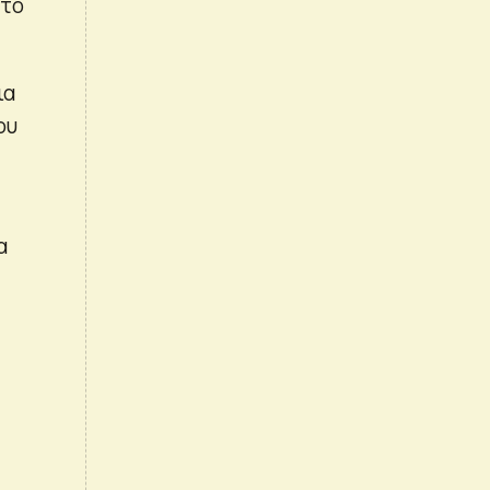
 το
ια
ου
α