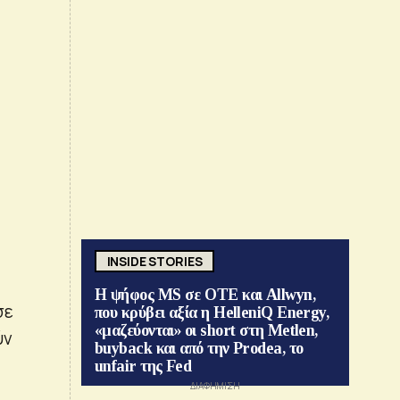
INSIDE STORIES
Η ψήφος MS σε ΟΤΕ και Allwyn,
σε
που κρύβει αξία η HelleniQ Energy,
«μαζεύονται» οι short στη Metlen,
ύν
buyback και από την Prodea, το
unfair της Fed