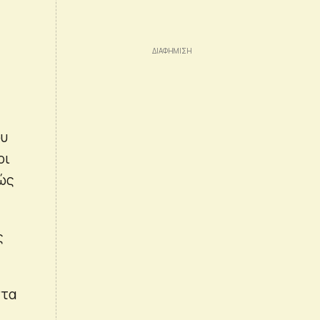
ου
οι
θώς
ς
στα