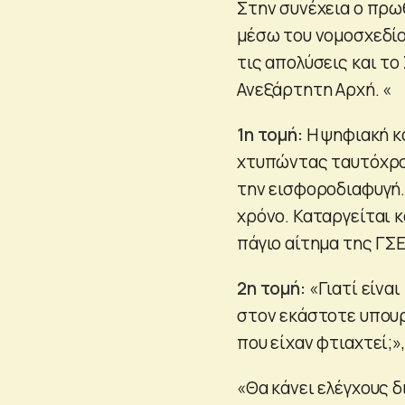
Στην συνέχεια ο πρω
μέσω του νομοσχεδίο
τις απολύσεις και τ
Ανεξάρτητη Αρχή. «
1η τομή:
Η ψηφιακή κ
χτυπώντας ταυτόχρον
την εισφοροδιαφυγή.
χρόνο. Καταργείται 
πάγιο αίτημα της ΓΣΕ
2η τομή:
«Γιατί είνα
στον εκάστοτε υπουρ
που είχαν φτιαχτεί;»,
«Θα κάνει ελέγχους 