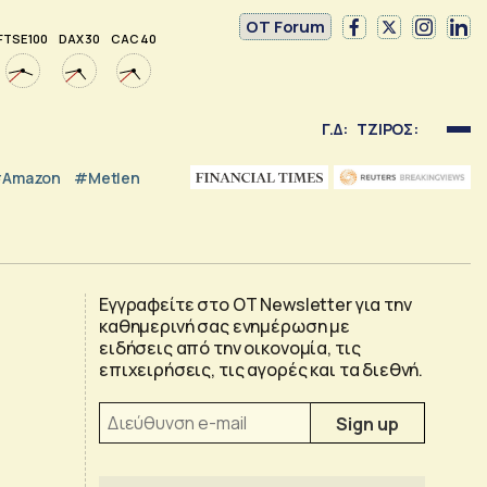
OT Forum
FTSE 100
DAX 30
CAC 40
Γ.Δ:
ΤΖΙΡΟΣ:
Amazon
#Metlen
Εγγραφείτε στο OT Newsletter για την
καθημερινή σας ενημέρωση με
ειδήσεις από την οικονομία, τις
επιχειρήσεις, τις αγορές και τα διεθνή.