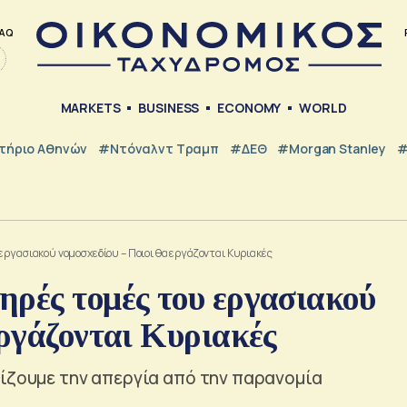
AQ
MARKETS
BUSINESS
ECONOMY
WORLD
τήριο Αθηνών
#Ντόναλντ Τραμπ
#ΔΕΘ
#Morgan Stanley
#
εργασιακού νομοσχεδίου – Ποιοι θα εργάζονται Κυριακές
ηρές τομές του εργασιακού
εργάζονται Κυριακές
ρίζουμε την απεργία από την παρανομία