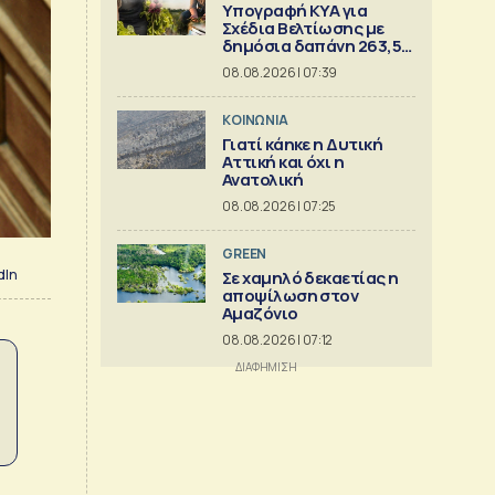
Υπογραφή ΚΥΑ για
Σχέδια Βελτίωσης με
δημόσια δαπάνη 263,5
εκατ.
08.08.2026 | 07:39
ΚΟΙΝΩΝΙΑ
Γιατί κάηκε η Δυτική
Αττική και όχι η
Ανατολική
08.08.2026 | 07:25
GREEN
dIn
Σε χαμηλό δεκαετίας η
αποψίλωση στον
Αμαζόνιο
08.08.2026 | 07:12