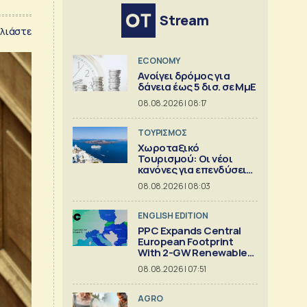
Stream
λιάστε
ECONOMY
Aνοίγει δρόμος για
δάνεια έως 5 δισ. σε ΜμΕ
08.08.2026 | 08:17
ΤΟΥΡΙΣΜΟΣ
Χωροταξικό
Τουρισμού: Οι νέοι
κανόνες για επενδύσεις
και Airbnb
08.08.2026 | 08:03
ENGLISH EDITION
PPC Expands Central
European Footprint
With 2-GW Renewables
Deal
08.08.2026 | 07:51
AGRO