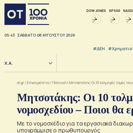
DOW JONES
SP 500
NASD
05:43
ΣΑΒΒΑΤΟ
08
ΑΥΓΟΥΣΤΟΥ
2026
#ΔΕΗ
#Χρηματισ
Χ.Α.
ot.gr
/
Επικαιρότητα
/
Πολιτική
/
Μητσοτάκης: Οι 10 τολμηρές τομές του 
Μητσοτάκης: Οι 10 τολμ
νομοσχεδίου – Ποιοι θα 
Με το νομοσχέδιο για τα εργασιακά διαχω
υπογράμμισε ο πρωθυπουργός