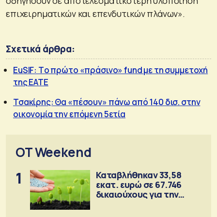
οδηγήσουν σε αποτελεσματικότερη υλοποίηση
επιχειρηματικών και επενδυτικών πλάνων».
Σχετικά άρθρα:
EuSIF: Τo πρώτο «πράσινο» fund με τη συμμετοχή
της ΕΑΤΕ
Τσακίρης: Θα «πέσουν» πάνω από 140 δισ. στην
οικονομία την επόμενη 5ετία
OT Weekend
1
Καταβλήθηκαν 33,58
εκατ. ευρώ σε 67.746
δικαιούχους για την
αγορά λιπασμάτων