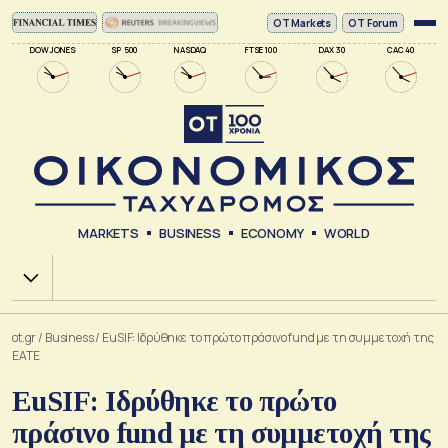
ΟΤ Markets
OT Forum
DOW JONES
SP 500
NASDAQ
FTSE 100
DAX 30
CAC 40
MARKETS
BUSINESS
ECONOMY
WORLD
Χ.Α.
ot.gr
/
Business
/
EuSIF: Ιδρύθηκε τo πρώτο πράσινο fund με τη συμμετοχή της
ΕΑΤΕ
EuSIF: Ιδρύθηκε τo πρώτο
πράσινο fund με τη συμμετοχή της