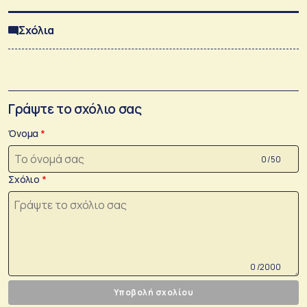
Σχόλια
Γράψτε το σχόλιο σας
Όνομα
0 /50
Σχόλιο
0 /2000
Υποβολή σχολίου