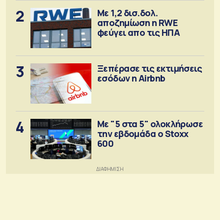
2
Με 1,2 δισ.δολ.
αποζημίωση η RWE
φεύγει απο τις ΗΠΑ
3
Ξεπέρασε τις εκτιμήσεις
εσόδων η Airbnb
4
Με "5 στα 5" ολοκλήρωσε
την εβδομάδα ο Stoxx
600