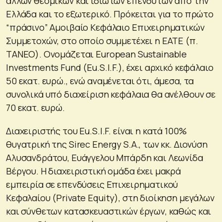
άλλων θεσμικών και ιδιωτών επενδυτών από την
Ελλάδα και το εξωτερικό. Πρόκειται για το πρώτο
“πράσινο” Αμοιβαίο Κεφάλαιο Επιχειρηματικών
Συμμετοχών, στο οποίο συμμετέχει η ΕΑΤΕ (π.
ΤΑΝΕΟ). Ονομάζεται European Sustainable
Investments Fund (Eu.S.I.F.), έχει αρχικό κεφάλαιο
50 εκατ. ευρώ., ενώ αναμένεται ότι, άμεσα, τα
συνολικά υπό διαχείριση κεφάλαια θα ανέλθουν σε
70 εκατ. ευρώ.
Διαχειριστής του Eu.S.I.F. είναι η κατά 100%
θυγατρική της Sirec Energy S.A., των κκ. Διονύση
Αλυσανδράτου, Ευάγγελου Μπάρδη και Λεωνίδα
Βέργου. Η διαχειριστική ομάδα έχει μακρά
εμπειρία σε επενδύσεις Επιχειρηματικού
Κεφαλαίου (Private Equity), στη διοίκηση μεγάλων
και σύνθετων κατασκευαστικών έργων, καθώς και