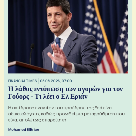
FINANCIAL TIMES
08.08.2026, 07:00
Η λάθος εντύπωση των αγορών για τον
Γούορς - Τι λέει ο Ελ Εριάν
Η αντίδραση εναντίον του προέδρου της Fed είναι
αδικαιολόγητη, καθώς προωθεί μια μεταρρύθμιση που
είναι απολύτως απαραίτητη
Mohamed El Erian