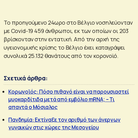
Το προηγούμενο 24ωρο στο Βέλγιο νοσηλεύονταν
με Covid-19 459 άνθρωποι, εκ των οποίων οι 203
βρίσκονταν στην εντατική. Από την αρχή της
υγειονομικής κρίσης το Βέλγιο έχει καταγράψει
συνολικά 25.132 θανάτους από τον κορονοϊό.
Σχετικά άρθρα:
Κορωνοϊός: Πόσο πιθανό είναι να παρουσιαστεί
μυοκαρδίτιδα μετά από εμβόλιο mRNA; – Τι
απαντά ο Μόσιαλος
Πανδημία: Εκτίναξε τον αριθμό των άνεργων
γυναικών στις χώρες της Μεσογείου