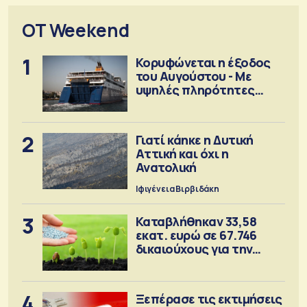
OT Weekend
1
Κορυφώνεται η έξοδος
του Αυγούστου - Με
υψηλές πληρότητες
αναχωρούν τα πλοία
2
Γιατί κάηκε η Δυτική
Αττική και όχι η
Ανατολική
Ιφιγένεια Βιρβιδάκη
3
Καταβλήθηκαν 33,58
εκατ. ευρώ σε 67.746
δικαιούχους για την
αγορά λιπασμάτων
4
Ξεπέρασε τις εκτιμήσεις