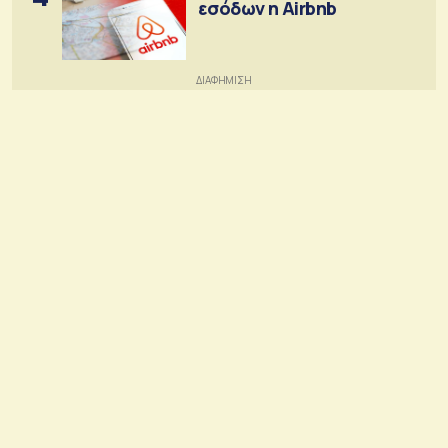
εσόδων η Airbnb