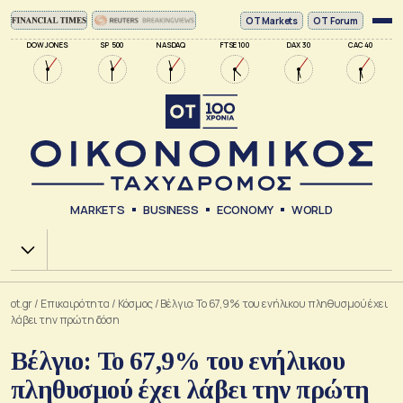
ΟΤ Markets
OT Forum
DOW JONES
SP 500
NASDAQ
FTSE 100
DAX 30
CAC 40
MARKETS
BUSINESS
ECONOMY
WORLD
Χ.Α.
ot.gr
/
Επικαιρότητα
/
Κόσμος
/
Βέλγιο: Το 67,9% του ενήλικου πληθυσμού έχει
λάβει την πρώτη δόση
Βέλγιο: Το 67,9% του ενήλικου
πληθυσμού έχει λάβει την πρώτη