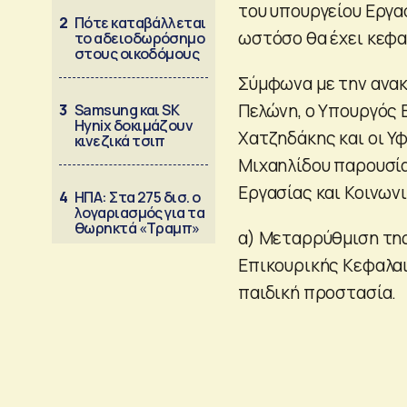
του υπουργείου Εργασ
2
Πότε καταβάλλεται
ωστόσο θα έχει κεφα
το αδειοδωρόσημο
στους οικοδόμους
Σύμφωνα με την ανα
Πελώνη, ο Υπουργός 
3
Samsung και SK
Hynix δοκιμάζουν
Χατζηδάκης και οι Υ
κινεζικά τσιπ
Μιχαηλίδου παρουσί
Εργασίας και Κοινων
4
ΗΠΑ: Στα 275 δισ. ο
λογαριασμός για τα
θωρηκτά «Τραμπ»
α) Μεταρρύθμιση της
Επικουρικής Κεφαλαι
παιδική προστασία.