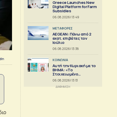
Greece Launches New
Digital Platform for Farm
Subsidies
06.08.2026 | 13:49
ΜΕΤΑΦΟΡΕΣ
AEGEAN: Πάνω από 2
εκατ. επιβάτες τον
Ιούλιο
06.08.2026 | 13:38
dIn
ΚΟΙΝΩΝΙΑ
Αυτή την Κυριακή με το
ΒΗΜΑ: «Το
Στοιχειωμένο
Ξενοδοχείο», Ελληνική
06.08.2026 | 13:13
Κουζίνα & ΒΗΜΑGAZINO
διο