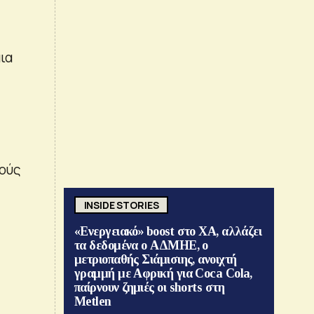
ια
κούς
INSIDE STORIES
«Ενεργειακό» boost στο ΧΑ, αλλάζει
τα δεδομένα ο ΑΔΜΗΕ, ο
μετριοπαθής Σιάμισιης, ανοιχτή
γραμμή με Αφρική για Coca Cola,
παίρνουν ζημιές οι shorts στη
Metlen