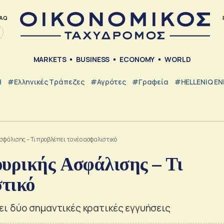
AQ
MARKETS
BUSINESS
ECONOMY
WORLD
Η
#ελληνικές Τράπεζες
#Αγρότες
#Γραφεία
#HELLENiQ E
φάλισης – Τι προβλέπει το νέο ασφαλιστικό
ουρικής Ασφάλισης – Τι
στικό
ι δύο σημαντικές κρατικές εγγυήσεις