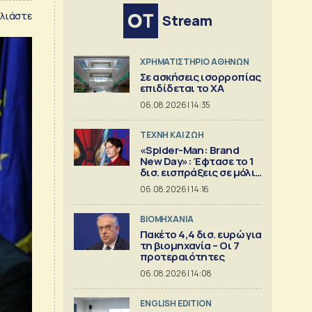
λιάστε
Stream
XΡΗΜΑΤΙΣΤΗΡΙΟ ΑΘΗΝΩΝ
Σε ασκήσεις ισορροπίας
επιδίδεται το ΧΑ
06.08.2026 | 14:35
TΕΧΝΗ ΚΑΙ ΖΩΗ
«Spider-Man: Brand
New Day»: Έφτασε το 1
δισ. εισπράξεις σε μόλις
6 ημέρες
06.08.2026 | 14:16
ΒΙΟΜΗΧΑΝΙΑ
Πακέτο 4,4 δισ. ευρώ για
τη βιομηχανία – Οι 7
προτεραιότητες
06.08.2026 | 14:08
ENGLISH EDITION