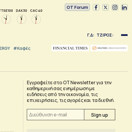
OT Forum
FTSE 100
DAX 30
CAC 40
Γ.Δ:
ΤΖΙΡΟΣ:
NERGY
#καφές
Εγγραφείτε στο OT Newsletter για την
καθημερινή σας ενημέρωση με
ειδήσεις από την οικονομία, τις
επιχειρήσεις, τις αγορές και τα διεθνή.