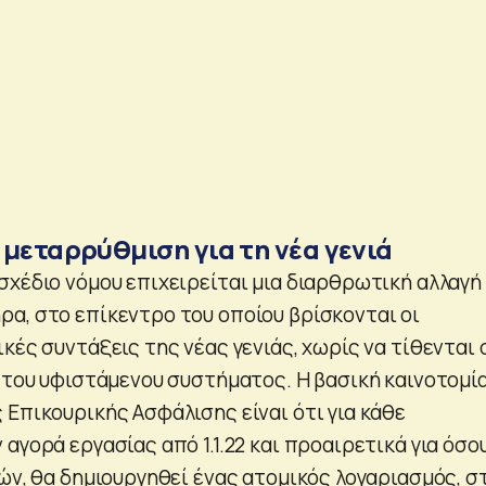
 μεταρρύθμιση για τη νέα γενιά
σχέδιο νόμου επιχειρείται μια διαρθρωτική αλλαγή
α, στο επίκεντρο του οποίου βρίσκονται οι
κές συντάξεις της νέας γενιάς, χωρίς να τίθενται 
ς του υφιστάμενου συστήματος. Η βασική καινοτομί
 Επικουρικής Ασφάλισης είναι ότι για κάθε
αγορά εργασίας από 1.1.22 και προαιρετικά για όσο
ών, θα δημιουργηθεί ένας ατομικός λογαριασμός, σ