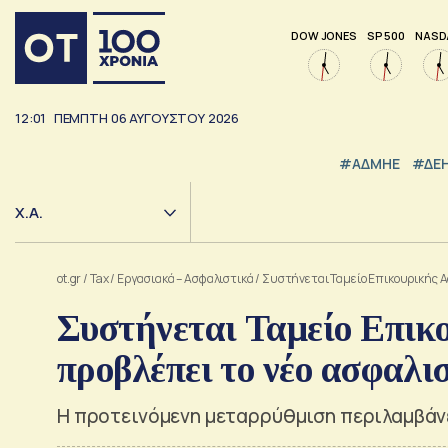
DOW JONES
SP 500
NASD
12:01
ΠΕΜΠΤΗ
06
ΑΥΓΟΥΣΤΟΥ
2026
#ΑΔΜΗΕ
#ΔΕ
Χ.Α.
ot.gr
/
Tax
/
Εργασιακά – Ασφαλιστικά
/
Συστήνεται Ταμείο Επικουρικής Ασ
Συστήνεται Ταμείο Επικ
προβλέπει το νέο ασφαλι
Η προτεινόμενη μεταρρύθμιση περιλαμβάνε