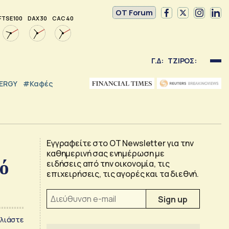
OT Forum
FTSE 100
DAX 30
CAC 40
Γ.Δ:
ΤΖΙΡΟΣ:
NERGY
#καφές
Εγγραφείτε στο OT Newsletter για την
καθημερινή σας ενημέρωση με
ό
ειδήσεις από την οικονομία, τις
επιχειρήσεις, τις αγορές και τα διεθνή.
λιάστε