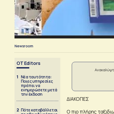
Newsroom
OT Editors
Ανακαλύψτ
1
Νέα ταυτότητα:
Ποιες υπηρεσίες
πρέπει να
ενημερώσετε μετά
την έκδοση
ΔΙΑΚΟΠΕΣ
2
Πότε καταβάλλεται
Ο πιο πλήρης ταξιδι