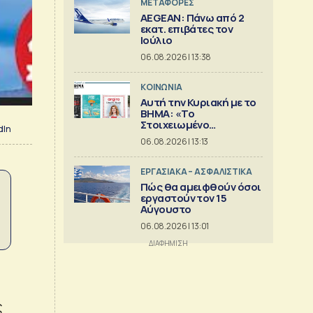
ΜΕΤΑΦΟΡΕΣ
AEGEAN: Πάνω από 2
εκατ. επιβάτες τον
Ιούλιο
06.08.2026 | 13:38
ΚΟΙΝΩΝΙΑ
Αυτή την Κυριακή με το
ΒΗΜΑ: «Το
Στοιχειωμένο
dIn
Ξενοδοχείο», Ελληνική
06.08.2026 | 13:13
Κουζίνα & ΒΗΜΑGAZINO
ΕΡΓΑΣΙΑΚΑ – ΑΣΦΑΛΙΣΤΙΚΑ
Πώς θα αμειφθούν όσοι
εργαστούν τον 15
Αύγουστο
06.08.2026 | 13:01
ς