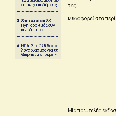
το αδειοδωρόσημο
στους οικοδόμους
της,
κυκλοφορεί στα περ
3
Samsung και SK
Hynix δοκιμάζουν
κινεζικά τσιπ
4
ΗΠΑ: Στα 275 δισ. ο
λογαριασμός για τα
θωρηκτά «Τραμπ»
Μία πολυτελής έκδοσ