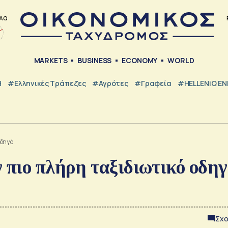
AQ
MARKETS
BUSINESS
ECONOMY
WORLD
Η
#ελληνικές Τράπεζες
#Αγρότες
#Γραφεία
#HELLENiQ E
οδηγό
 πιο πλήρη ταξιδιωτικό οδηγ
Σχο