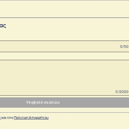
σας
0 /50
0 /2000
Υποβολή σχολίου
ς
και την
Πολιτικη Απορρήτου