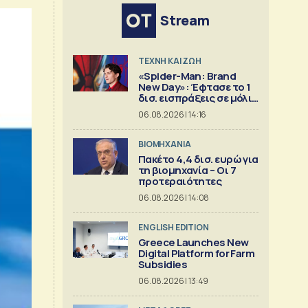
Stream
TΕΧΝΗ ΚΑΙ ΖΩΗ
«Spider-Man: Brand
New Day»: Έφτασε το 1
δισ. εισπράξεις σε μόλις
6 ημέρες
06.08.2026 | 14:16
ΒΙΟΜΗΧΑΝΙΑ
Πακέτο 4,4 δισ. ευρώ για
τη βιομηχανία – Οι 7
προτεραιότητες
06.08.2026 | 14:08
ENGLISH EDITION
Greece Launches New
Digital Platform for Farm
Subsidies
06.08.2026 | 13:49