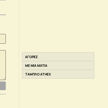
ΑΓΟΡΕΣ
ΜΕ ΜΙΑ ΜΑΤΙΑ
ΤΑΜΠΛΟ ATHEX