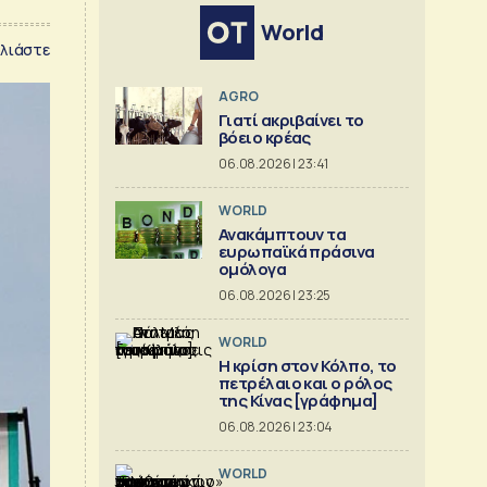
World
λιάστε
AGRO
Γιατί ακριβαίνει το
βόειο κρέας
06.08.2026 | 23:41
WORLD
Ανακάμπτουν τα
ευρωπαϊκά πράσινα
ομόλογα
06.08.2026 | 23:25
WORLD
Η κρίση στoν Κόλπο, το
πετρέλαιο και ο ρόλος
της Κίνας [γράφημα]
06.08.2026 | 23:04
WORLD