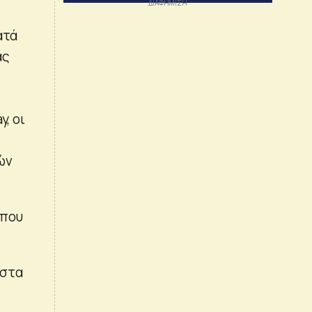
ατά
ας
, οι
ών
 που
 στα