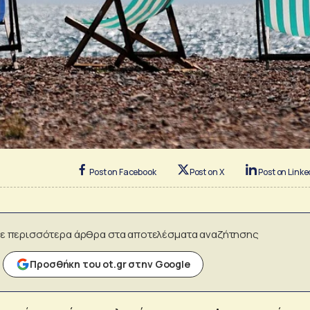
Post on Facebook
Post on X
Post on Linke
ε περισσότερα άρθρα στα αποτελέσματα αναζήτησης
Προσθήκη του ot.gr στην Google