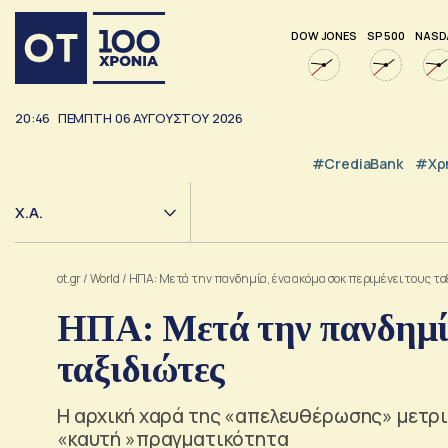
DOW JONES
SP 500
NASD
20:46
ΠΕΜΠΤΗ
06
ΑΥΓΟΥΣΤΟΥ
2026
#CrediaBank
#Χρ
Χ.Α.
ot.gr
/
World
/
ΗΠΑ: Μετά την πανδημία, ένα ακόμα σοκ περιμένει τους τα
ΗΠΑ: Μετά την πανδημία,
ταξιδιώτες
H αρχική χαρά της «απελευθέρωσης» μετρι
«καυτή »πραγματικότητα