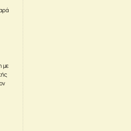
χαρά
η με
κής
ον