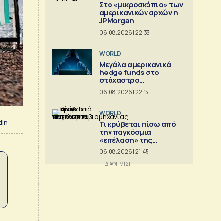
Στο «μικροσκόπιο» των
αμερικανικών αρχών η
JPMorgan
06.08.2026 | 22:33
WORLD
Μεγάλα αμερικανικά
hedge funds στο
στόχαστρο
κυβερνοεπιθέσεων
06.08.2026 | 22:15
WORLD
dIn
Τι κρύβεται πίσω από
την παγκόσμια
«επέλαση» της
κινεζικής
06.08.2026 | 21:45
αυτοκινητοβιομηχανίας