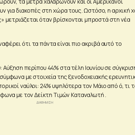
ωρούν, τα μέτρα χαλαρώνουν και οι Αμερικανοί
υν για διακοπές στη χώρα τους. Ωστόσο, η αρχική 
» μετριάζεται όταν βρίσκονται μπροστά στη νέα
αφέρει ότι τα πάντα είναι πιο ακριβά αυτό το
: Αύξηση περίπου 44% στα τέλη Ιουνίου σε σύγκρισ
 σύμφωνα με στοιχεία της ξενοδοχειακής ερευνητι
ορικοί ναύλοι: 24% υψηλότερα τον Μάιο από ό, τι τ
μφωνα με τον Δείκτη Τιμών Καταναλωτή .