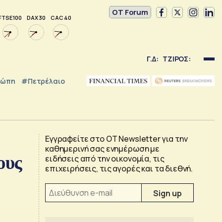
OT Forum
FTSE 100
DAX 30
CAC 40
Γ.Δ:
ΤΖΙΡΟΣ:
ρώπη
#Πετρέλαιο
Εγγραφείτε στο OT Newsletter για την
καθημερινή σας ενημέρωση με
ους
ειδήσεις από την οικονομία, τις
επιχειρήσεις, τις αγορές και τα διεθνή.