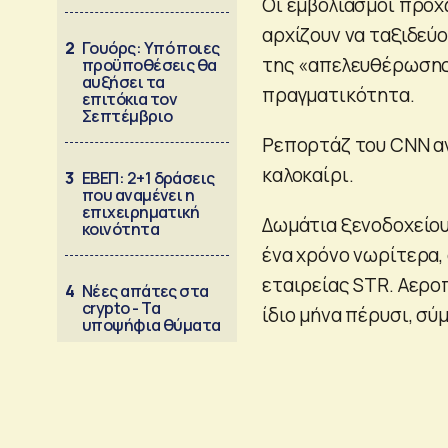
Οι εμβολιασμοί προχ
αρχίζουν να ταξιδεύο
2
Γουόρς: Υπό ποιες
της «απελευθέρωσης
προϋποθέσεις θα
αυξήσει τα
πραγματικότητα.
επιτόκια τον
Σεπτέμβριο
Ρεπορτάζ του CNN αν
καλοκαίρι.
3
ΕΒΕΠ: 2+1 δράσεις
που αναμένει η
επιχειρηματική
Δωμάτια ξενοδοχείου
κοινότητα
ένα χρόνο νωρίτερα,
εταιρείας STR. Αεροπ
4
Νέες απάτες στα
crypto - Τα
ίδιο μήνα πέρυσι, σύ
υποψήφια θύματα