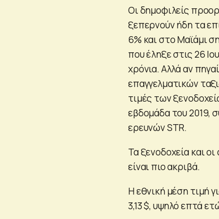
Οι δημοφιλείς προορ
ξεπερνούν ήδη τα επί
6% και στο Μαϊάμι σ
που έληξε στις 26 Ιο
χρόνια. Αλλά αν πηγα
επαγγελματικών ταξιδ
τιμές των ξενοδοχείω
εβδομάδα του 2019, 
ερευνών STR.
Τα ξενοδοχεία και οι
είναι πιο ακριβά.
Η εθνική μέση τιμή γ
3,13 $, υψηλό επτά ε