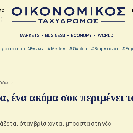
AQ
MARKETS
BUSINESS
ECONOMY
WORLD
ηματιστήριο Αθηνών
#metlen
#Qualco
#Βιομηχανία
#Ευ
ξιδιώτες
 ένα ακόμα σοκ περιμένει τ
άζεται όταν βρίσκονται μπροστά στη νέα