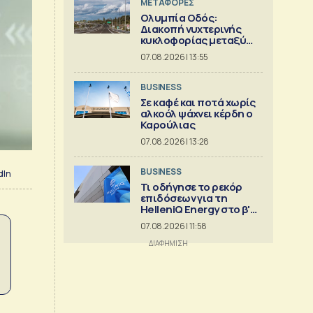
ΜΕΤΑΦΟΡΕΣ
Ολυμπία Οδός:
Διακοπή νυχτερινής
κυκλοφορίας μεταξύ
κόμβων Εγλυκάδας και
07.08.2026 | 13:55
Πατρών
BUSINESS
Σε καφέ και ποτά χωρίς
αλκοόλ ψάχνει κέρδη ο
Καρούλιας
07.08.2026 | 13:28
BUSINESS
dIn
Τι οδήγησε το ρεκόρ
επιδόσεων για τη
HelleniQ Energy στο β'
τρίμηνο
07.08.2026 | 11:58