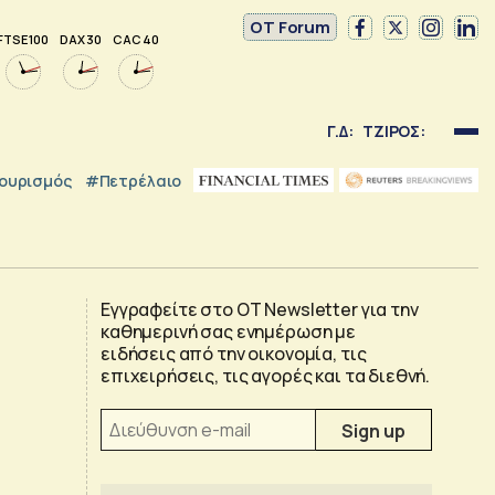
OT Forum
FTSE 100
DAX 30
CAC 40
Γ.Δ:
ΤΖΙΡΟΣ:
ουρισμός
#Πετρέλαιο
Εγγραφείτε στο OT Newsletter για την
καθημερινή σας ενημέρωση με
ειδήσεις από την οικονομία, τις
επιχειρήσεις, τις αγορές και τα διεθνή.