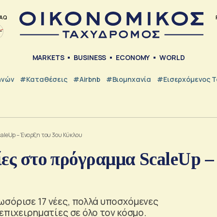
AQ
MARKETS
BUSINESS
ECONOMY
WORLD
ηνών
#Καταθέσεις
#Airbnb
#Βιομηχανία
#εισερχόμενος Τ
caleUp – Έναρξη του 3ου Κύκλου
είες στο πρόγραμμα ScaleUp –
ωσόρισε 17 νέες, πολλά υποσχόμενες
επιχειρηματίες σε όλο τον κόσμο.