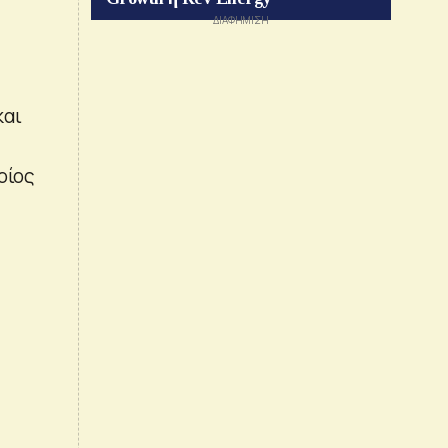
και
οίος