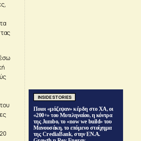
ς,
 τα
ντας
Μέσω
κή
ούς
INSIDE STORIES
 του
Ποιοι «μάζεψαν» κέρδη στο ΧΑ, οι
τες
«200+» του Μυτιληναίου, η κόντρα
της Jumbo, το «now we build» του
Μανουσάκη, το επόμενο στοίχημα
020
της CrediaBank, στην ΕΝ.Α.
Growth η Rev Energy