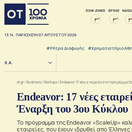
DOW JONES
SP 500
NASD
13:14
ΠΑΡΑΣΚΕΥΗ
07
ΑΥΓΟΥΣΤΟΥ
2026
#ρήτρα Διαφυγής
#Χρηματιστήριο Αθ
Χ.Α.
ot.gr
/
Business
/
Startups
/
Endeavor: 17 νέες εταιρείες στο πρόγραμμα S
Endeavor: 17 νέες εταιρ
Έναρξη του 3ου Κύκλου
Το πρόγραμμα της Endeavor «ScaleUp» καλ
εταιρείες, που έχουν ιδρυθεί από Έλληνες 