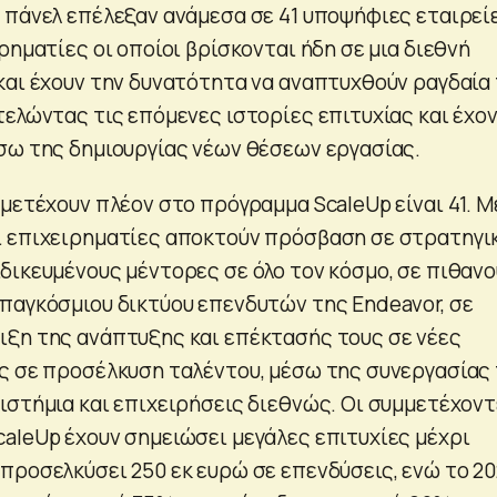
 πάνελ επέλεξαν ανάμεσα σε 41 υποψήφιες εταιρείε
ρηματίες οι οποίοι βρίσκονται ήδη σε μια διεθνή
και έχουν την δυνατότητα να αναπτυχθούν ραγδαία
τελώντας τις επόμενες ιστορίες επιτυχίας και έχο
σω της δημιουργίας νέων θέσεων εργασίας.
μμετέχουν πλέον στο πρόγραμμα ScaleUp είναι 41. 
ι επιχειρηματίες αποκτούν πρόσβαση σε στρατηγι
δικευμένους μέντορες σε όλο τον κόσμο, σε πιθαν
παγκόσμιου δικτύου επενδυτών της Endeavor, σε
ξη της ανάπτυξης και επέκτασής τους σε νέες
ς σε προσέλκυση ταλέντου, μέσω της συνεργασίας
ιστήμια και επιχειρήσεις διεθνώς. Οι συμμετέχον
aleUp έχουν σημειώσει μεγάλες επιτυχίες μέχρι
προσελκύσει 250 εκ ευρώ σε επενδύσεις, ενώ το 2