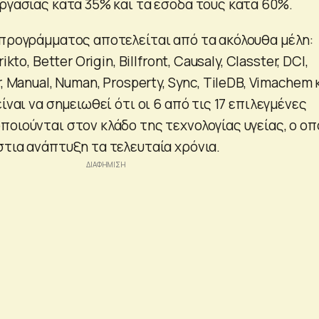
εργασίας κατά 35% και τα έσοδα τους κατά 60%.
 προγράμματος αποτελείται από τα ακόλουθα μέλη:
kto, Better Origin, Billfront, Causaly, Classter, DCI,
, Manual, Numan, Prosperty, Sync, TileDB, Vimachem 
ίναι να σημειωθεί ότι οι 6 από τις 17 επιλεγμένες
οιούνται στον κλάδο της τεχνολογίας υγείας, ο οπ
στια ανάπτυξη τα τελευταία χρόνια.