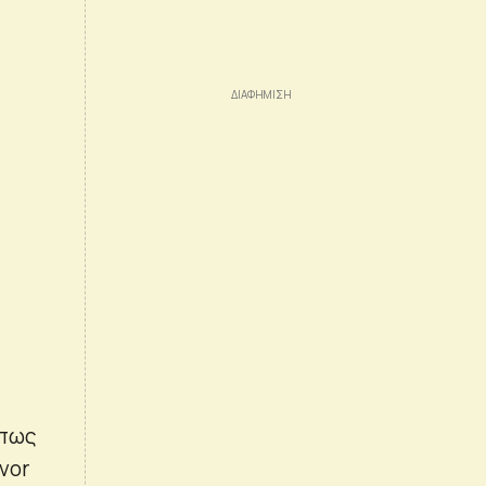
όπως
avor