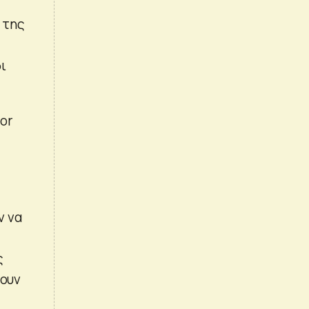
 της
ι
or
ν να
ς
χουν