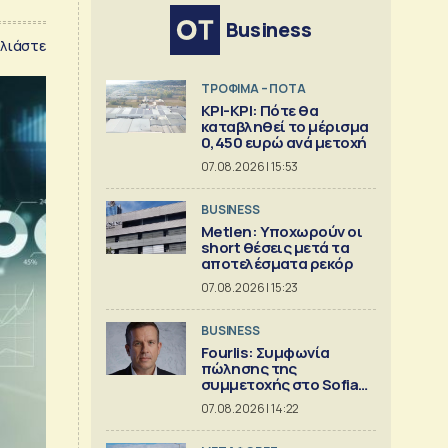
Business
λιάστε
ΤΡΟΦΙΜΑ – ΠΟΤΑ
ΚΡΙ-ΚΡΙ: Πότε θα
καταβληθεί το μέρισμα
0,450 ευρώ ανά μετοχή
07.08.2026 | 15:53
BUSINESS
Metlen: Υποχωρούν οι
short θέσεις μετά τα
αποτελέσματα ρεκόρ
07.08.2026 | 15:23
BUSINESS
Fourlis: Συμφωνία
πώλησης της
συμμετοχής στο Sofia
South Ring MalI
07.08.2026 | 14:22