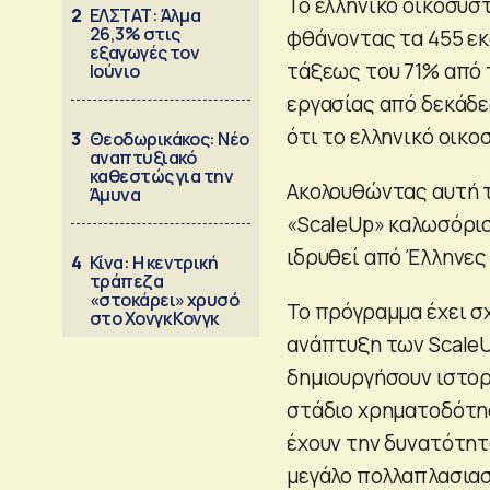
Το ελληνικό οικοσύστ
2
ΕΛΣΤΑΤ: Άλμα
26,3% στις
φθάνοντας τα 455 εκ
εξαγωγές τον
τάξεως του 71% από 
Ιούνιο
εργασίας από δεκάδες
ότι το ελληνικό οικ
3
Θεοδωρικάκος: Νέο
αναπτυξιακό
καθεστώς για την
Ακολουθώντας αυτή τ
Άμυνα
«ScaleUp» καλωσόρισ
ιδρυθεί από Έλληνες 
4
Κίνα: Η κεντρική
τράπεζα
«στοκάρει» χρυσό
Το πρόγραμμα έχει σ
στο Χονγκ Κονγκ
ανάπτυξη των ScaleU
δημιουργήσουν ιστορ
στάδιο χρηματοδότηση
έχουν την δυνατότητα
μεγάλο πολλαπλασιασ