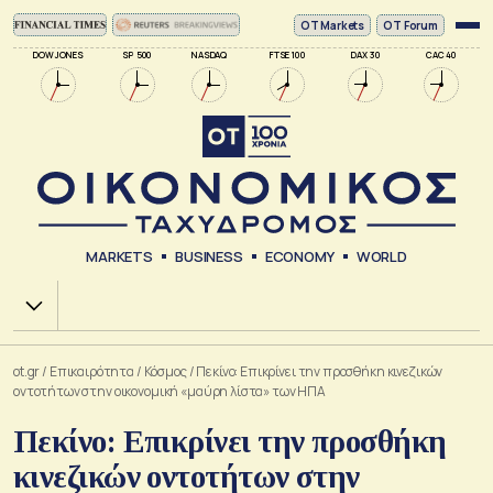
ΟΤ Markets
OT Forum
DOW JONES
SP 500
NASDAQ
FTSE 100
DAX 30
CAC 40
MARKETS
BUSINESS
ECONOMY
WORLD
Χ.Α.
ot.gr
/
Επικαιρότητα
/
Κόσμος
/
Πεκίνο: Επικρίνει την προσθήκη κινεζικών
οντοτήτων στην οικονομική «μαύρη λίστα» των ΗΠΑ
Πεκίνο: Επικρίνει την προσθήκη
κινεζικών οντοτήτων στην