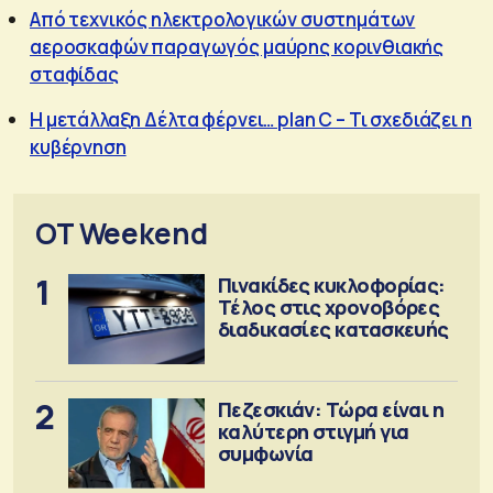
Από τεχνικός ηλεκτρολογικών συστημάτων
αεροσκαφών παραγωγός μαύρης κορινθιακής
σταφίδας
Η μετάλλαξη Δέλτα φέρνει… plan C – Τι σχεδιάζει η
κυβέρνηση
OT Weekend
1
Πινακίδες κυκλοφορίας:
Τέλος στις χρονοβόρες
διαδικασίες κατασκευής
2
Πεζεσκιάν: Τώρα είναι η
καλύτερη στιγμή για
συμφωνία