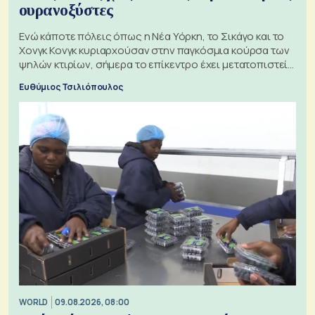
ουρανοξύστες
Ενώ κάποτε πόλεις όπως η Νέα Υόρκη, το Σικάγο και το
Χονγκ Κονγκ κυριαρχούσαν στην παγκόσμια κούρσα των
ψηλών κτιρίων, σήμερα το επίκεντρο έχει μετατοπιστεί
προς την Ασία
Ευθύμιος Τσιλιόπουλος
WORLD
09.08.2026, 08:00