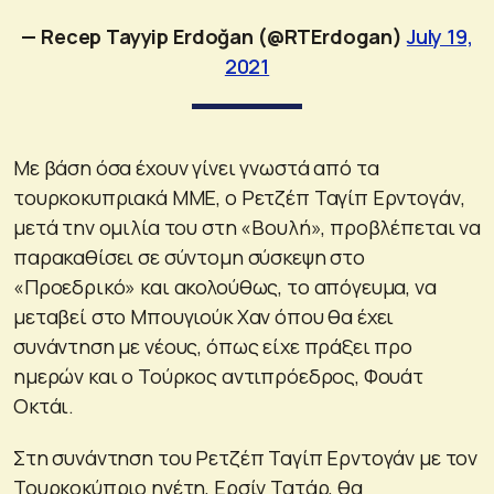
— Recep Tayyip Erdoğan (@RTErdogan)
July 19,
2021
Με βάση όσα έχουν γίνει γνωστά από τα
τουρκοκυπριακά ΜΜΕ, ο Ρετζέπ Ταγίπ Ερντογάν,
μετά την ομιλία του στη «Βουλή», προβλέπεται να
παρακαθίσει σε σύντομη σύσκεψη στο
«Προεδρικό» και ακολούθως, το απόγευμα, να
μεταβεί στο Μπουγιούκ Χαν όπου θα έχει
συνάντηση με νέους, όπως είχε πράξει προ
ημερών και ο Τούρκος αντιπρόεδρος, Φουάτ
Οκτάι.
Στη συνάντηση του Ρετζέπ Ταγίπ Ερντογάν με τον
Τουρκοκύπριο ηγέτη, Ερσίν Τατάρ, θα