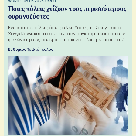
WORLD
09.08.2026, 08:00
Ποιες πόλεις χτίζουν τους περισσότερους
ουρανοξύστες
Ενώ κάποτε πόλεις όπως η Νέα Υόρκη, το Σικάγο και το
Χονγκ Κονγκ κυριαρχούσαν στην παγκόσμια κούρσα των
ψηλών κτιρίων, σήμερα το επίκεντρο έχει μετατοπιστεί
προς την Ασία
Ευθύμιος Τσιλιόπουλος