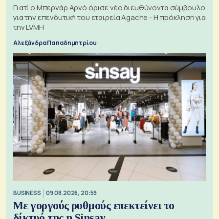
Γιατί ο Μπερνάρ Αρνό όρισε νέο διευθύνοντα σύμβουλο
για την επενδυτική του εταιρεία Agache - Η πρόκληση για
την LVMH
Αλεξάνδρα Παπαδημητρίου
BUSINESS
09.08.2026, 20:59
Με γοργούς ρυθμούς επεκτείνει το
δίκτυό της η Sinsay