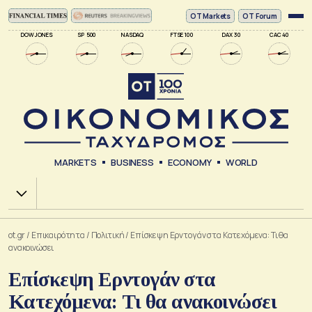
ΟΤ Markets
OT Forum
DOW JONES
SP 500
NASDAQ
FTSE 100
DAX 30
CAC 40
MARKETS
BUSINESS
ECONOMY
WORLD
Χ.Α.
ot.gr
/
Επικαιρότητα
/
Πολιτική
/
Επίσκεψη Ερντογάν στα Κατεχόμενα: Τι θα
ανακοινώσει
Επίσκεψη Ερντογάν στα
Κατεχόμενα: Τι θα ανακοινώσει