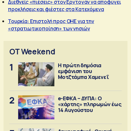
Διεθνείς «πιέσεις» στον Ερντογάν να αποφύγει
προκλήσεις και φιέστες στα Κατεχόμενα
Τουρκία: Επιστολή προς ΟΗΕ για την
«στρατιωτικοποίηση» των νησιών
OT Weekend
1
Η πρώτη δημόσια
εμφάνιση του
Μοτζτάμπα Χαμενεΐ
2
e-ΕΦΚΑ – ΔΥΠΑ: Ο
«χάρτης» πληρωμών έως
14 Αυγούστου