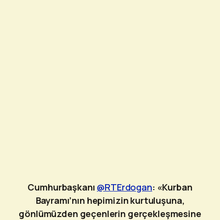
Cumhurbaşkanı
@RTErdogan
: «Kurban
Bayramı’nın hepimizin kurtuluşuna,
gönlümüzden geçenlerin gerçekleşmesine