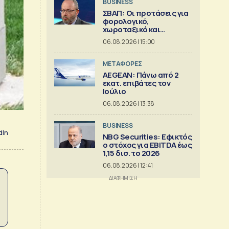
BUSINESS
ΣΒΑΠ: Οι προτάσεις για
φορολογικό,
χωροταξικό και
εργασιακό
06.08.2026 | 15:00
ΜΕΤΑΦΟΡΕΣ
AEGEAN: Πάνω από 2
εκατ. επιβάτες τον
Ιούλιο
06.08.2026 | 13:38
BUSINESS
dIn
NBG Securities: Εφικτός
ο στόχος για EBITDA έως
1,15 δισ. το 2026
06.08.2026 | 12:41