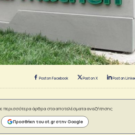
Post on Facebook
Post on X
Post on Linke
ε περισσότερα άρθρα στα αποτελέσματα αναζήτησης
Προσθήκη του ot.gr στην Google