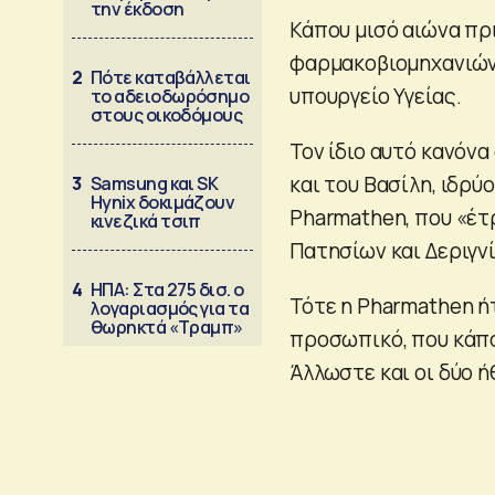
την έκδοση
Κάπου μισό αιώνα πρ
φαρμακοβιομηχανιών 
2
Πότε καταβάλλεται
υπουργείο Υγείας.
το αδειοδωρόσημο
στους οικοδόμους
Τον ίδιο αυτό κανόνα
και του Βασίλη, ιδρύ
3
Samsung και SK
Hynix δοκιμάζουν
Pharmathen, που «έτ
κινεζικά τσιπ
Πατησίων και Δεριγνί
4
ΗΠΑ: Στα 275 δισ. ο
Τότε η Pharmathen ή
λογαριασμός για τα
θωρηκτά «Τραμπ»
προσωπικό, που κάπο
Άλλωστε και οι δύο ή