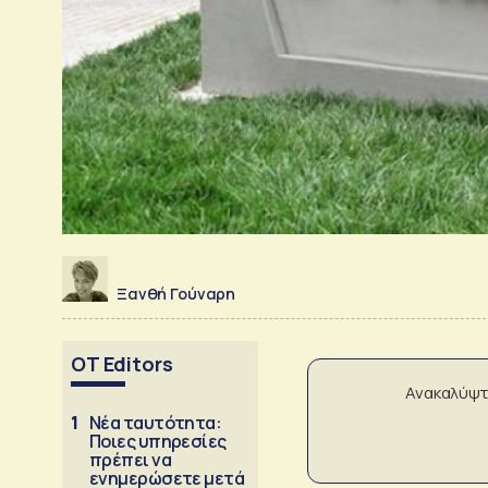
Ξανθή Γούναρη
OT Editors
Ανακαλύψτ
1
Νέα ταυτότητα:
Ποιες υπηρεσίες
πρέπει να
ενημερώσετε μετά