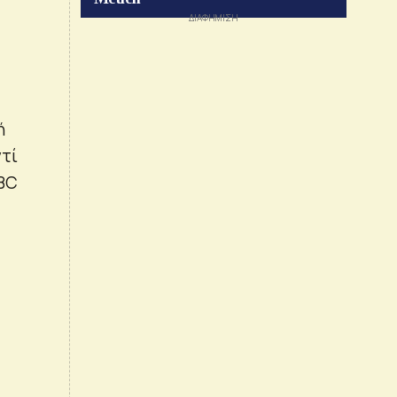
ή
ντί
 BC