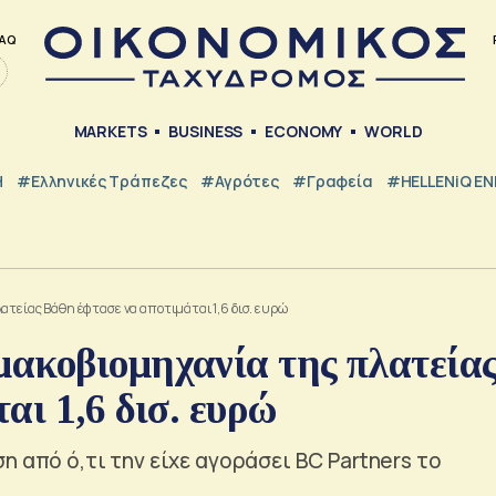
AQ
MARKETS
BUSINESS
ECONOMY
WORLD
Η
#ελληνικές Τράπεζες
#Αγρότες
#Γραφεία
#HELLENiQ E
τείας Βάθη έφτασε να αποτιμάται 1,6 δισ. ευρώ
ακοβιομηχανία της πλατεία
αι 1,6 δισ. ευρώ
 από ό,τι την είχε αγοράσει BC Partners το