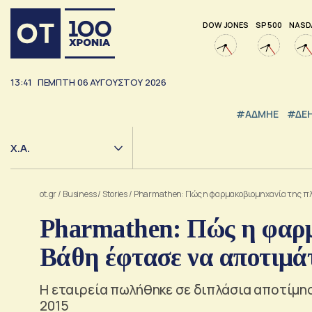
DOW JONES
SP 500
NASD
13:41
ΠΕΜΠΤΗ
06
ΑΥΓΟΥΣΤΟΥ
2026
#ΑΔΜΗΕ
#ΔΕ
Χ.Α.
ot.gr
/
Business
/
Stories
/
Pharmathen: Πώς η φαρμακοβιομηχανία της πλα
Pharmathen: Πώς η φαρμ
Βάθη έφτασε να αποτιμάτ
Η εταιρεία πωλήθηκε σε διπλάσια αποτίμηση
2015