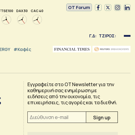
OT Forum
FTSE 100
DAX 30
CAC 40
Γ.Δ:
ΤΖΙΡΟΣ:
NERGY
#καφές
Εγγραφείτε στο OT Newsletter για την
καθημερινή σας ενημέρωση με
ς
ειδήσεις από την οικονομία, τις
επιχειρήσεις, τις αγορές και τα διεθνή.