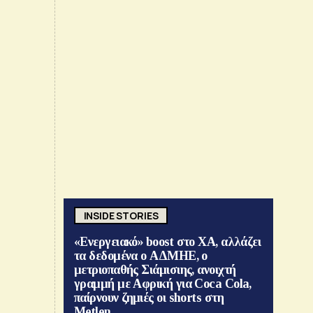
INSIDE STORIES
«Ενεργειακό» boost στο ΧΑ, αλλάζει
τα δεδομένα ο ΑΔΜΗΕ, ο
μετριοπαθής Σιάμισιης, ανοιχτή
γραμμή με Αφρική για Coca Cola,
παίρνουν ζημιές οι shorts στη
Metlen