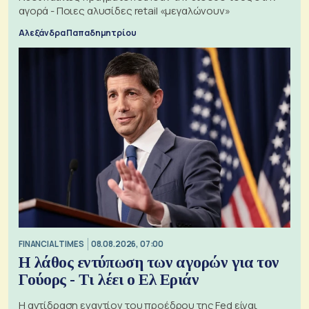
αγορά - Ποιες αλυσίδες retail «μεγαλώνουν»
Αλεξάνδρα Παπαδημητρίου
FINANCIAL TIMES
08.08.2026, 07:00
Η λάθος εντύπωση των αγορών για τον
Γούορς - Τι λέει ο Ελ Εριάν
Η αντίδραση εναντίον του προέδρου της Fed είναι