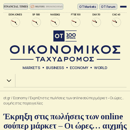
ΟΤ Markets
OT Forum
DOW JONES
SP 500
NASDAQ
FTSE 100
DAX 30
CAC 40
MARKETS
BUSINESS
ECONOMY
WORLD
Χ.Α.
ot.gr
/
Economy
/
Έκρηξη στις πωλήσεις των online σούπερ μάρκετ – Οι ώρες…
αιχμής στις παραγγελίες
Έκρηξη στις πωλήσεις των online
σούπερ μάρκετ – Οι ώρες… αιχμής