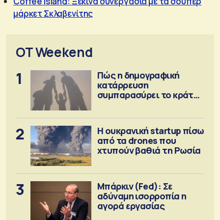
Coffee Island: Ξεκινά συνεργασία με τα σούπερ
μάρκετ Σκλαβενίτης
OT Weekend
1
Πώς η δημογραφική
κατάρρευση
συμπαρασύρει το κράτος
πρόνοιας
2
Η ουκρανική startup πίσω
από τα drones που
χτυπούν βαθιά τη Ρωσία
3
Μπάρκιν (Fed): Σε
αδύναμη ισορροπία η
αγορά εργασίας