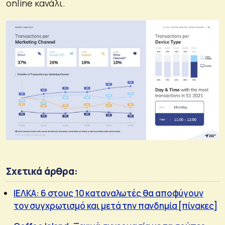
online κανάλι.
Σχετικά άρθρα:
ΙΕΛΚΑ: 6 στους 10 καταναλωτές θα αποφύγουν
τον συγχρωτισμό και μετά την πανδημία [πίνακες]